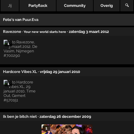
Jij
Partyflock
Community
Overig
🔍
Foto's van
Puur.Eva
Ravezone
· zaterdag 3 maart 2012
· Your new world starts here
1
Hardcore Vibes XL
· vrijdag 29 januari 2010
1
Ik ben je bitch niet
· zaterdag 26 december 2009
1