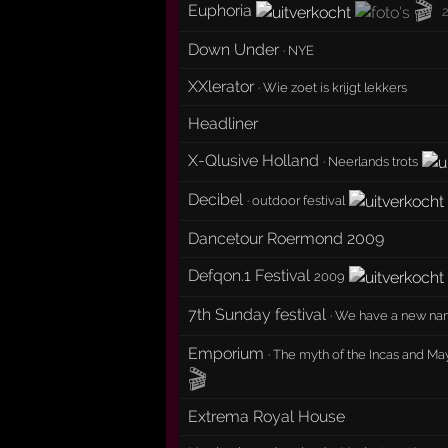
🎬
Euphoria
Down Under
·
NYE
XXlerator
·
Wie zoet is krijgt lekkers
Headliner
X-Qlusive Holland
·
Neerlands trots
Decibel
·
outdoor festival
Dancetour Roermond 2009
Defqon.1 Festival
2009
7th Sunday festival
·
We have a new n
Emporium
·
The myth of the Incas and Ma
🎬
Extrema Royal House