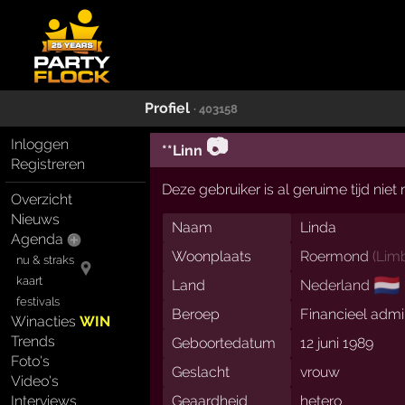
Profiel
· 403158
📷
Inloggen
**Linn
Registreren
Deze gebruiker is al geruime tijd nie
Overzicht
Nieuws
Naam
Linda
Agenda
Woonplaats
Roermond
(
Lim
nu & straks
🇳🇱
kaart
Land
Nederland
festivals
Beroep
Financieel admi
Winacties
WIN
Trends
Geboortedatum
12 juni 1989
Foto's
Geslacht
vrouw
Video's
Interviews
Geaardheid
hetero