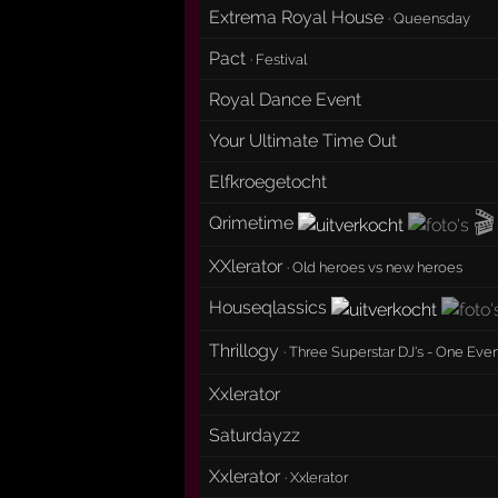
Extrema Royal House
·
Queensday
Pact
·
Festival
Royal Dance Event
Your Ultimate Time Out
Elfkroegetocht
🎬
Qrimetime
XXlerator
·
Old heroes vs new heroes
Houseqlassics
Thrillogy
·
Three Superstar DJ's - One Eve
Xxlerator
Saturdayzz
Xxlerator
·
Xxlerator