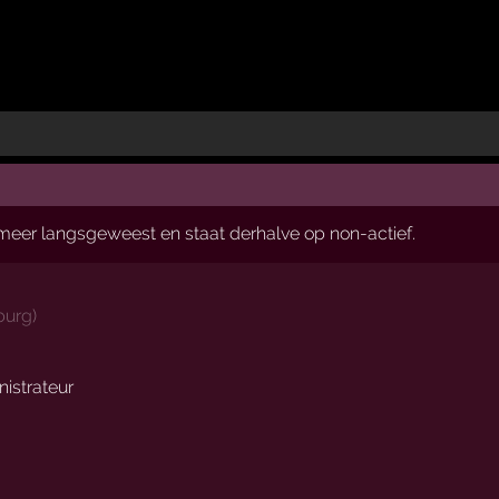
t meer langsgeweest en staat derhalve op non-actief.
burg
)
nistrateur