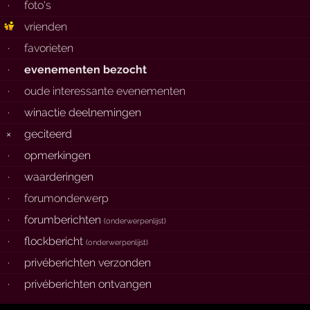
·
foto's
vrienden
·
favorieten
·
evenementen bezocht
·
oude interessante evenementen
·
winactie deelnemingen
×
geciteerd
·
opmerkingen
·
waarderingen
·
forumonderwerp
·
forumberichten
(
onderwerpenlijst
)
·
flockbericht
(
onderwerpenlijst
)
·
privéberichten verzonden
·
privéberichten ontvangen