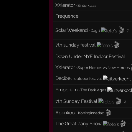
XXlerator
·
Sinterklaas
Frequence
🎬
Solar Weekend
·
Dag 1
7
🎬
7th sunday festival
Down Under NYE Indoor Festival
XXlerator
·
Super Heroes vs New Heroes
Decibel
·
outdoor festival
Emporium
·
The Dark Ages
🎬
7th Sunday Festival
2
🎬
Apenkooi
·
Koninginnedag
🎬
The Great Zany Show
2