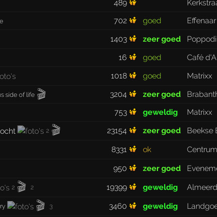
489
Kerkstra
702
goed
Effenaar
ce
1403
zeer goed
Poppodi
16
goed
Café d'A
1018
goed
Matrixx
🎬
3204
zeer goed
Brabant
 side of life
753
geweldig
Matrixx
🎬
23154
zeer goed
Beekse 
2
8331
ok
Centrum
950
zeer goed
Eveneme
🎬
19399
geweldig
Almeerd
2
2
🎬
3460
geweldig
Landgo
ry
3