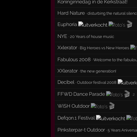
Koninginnedag in de Kerkstraat!
Hard Nature
·
disturbing the natural silen
🎬
Euphoria
NYE
·
20 Years of house music
Xxlerator
·
Big Heroes vs New Heroes
Fabulous 2008
·
Welcome to the fabulous
XXlerator
·
the new generation!
Decibel
·
Outdoor festival 2008
🎬
FFWD Dance Parade
2
🎬
WiSH Outdoor
Defqon.1 Festival
Pinksterpar-t Outdoor
·
5 Years Aniversa