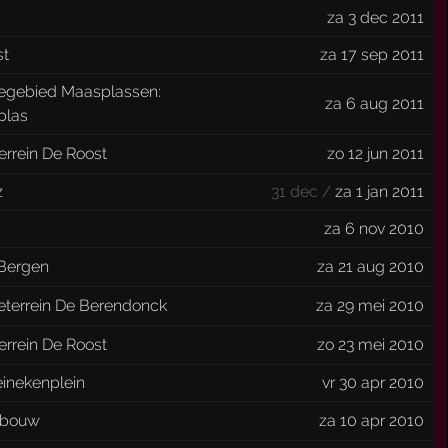
za 3 dec 2011
st
za 17 sep 2011
iegebied Maasplassen:
za 6 aug 2011
plas
terrein De Roost
zo 12 jun 2011
z
31 dec /
za 1 jan 2011
za 6 nov 2010
Bergen
za 21 aug 2010
eterrein De Berendonck
za 29 mei 2010
terrein De Roost
zo 23 mei 2010
einekenplein
vr 30 apr 2010
ebouw
za 10 apr 2010