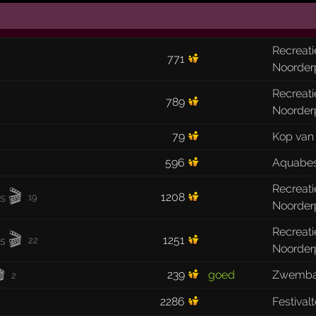
Recreat
771
Noorder
Recreat
789
Noorder
79
Kop van
596
Aquabe
Recreat
🎬
1208
19
Noorder
Recreat
🎬
1251
22
Noorder

239
goed
Zwemba
2
2286
Festival