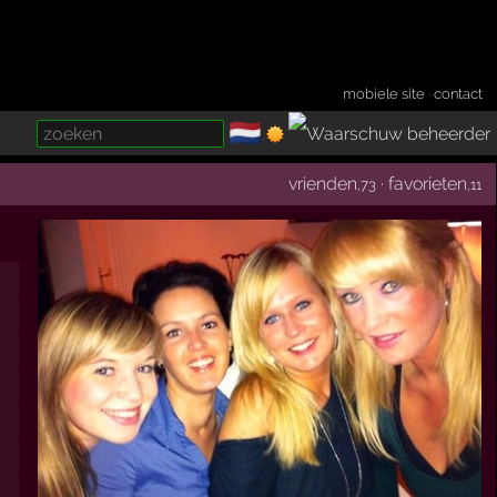
mobiele site
·
contact
🇳🇱
­
vrienden
·
favorieten
,73
,11