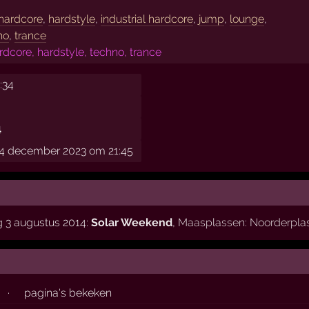
hardcore
,
hardstyle
,
industrial hardcore
,
jump
,
lounge
,
no
,
trance
core, hardstyle, techno, trance
9:34
4
4 december 2023 om 21:45
g 3 augustus 2014:
Solar Weekend
,
Maasplassen: Noorderpla
·
pagina's bekeken