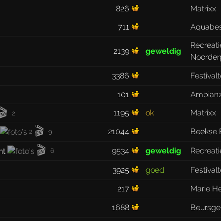
826
Matrixx
711
Aquabe
Recreat
2139
geweldig
Noorder
3386
Festival
101
Ambian
🎬
1195
ok
Matrixx
2
🎬
21044
Beekse 
2
9
🎬
9534
geweldig
Recreati
6
3925
goed
Festival
217
Marie H
1688
Beursg