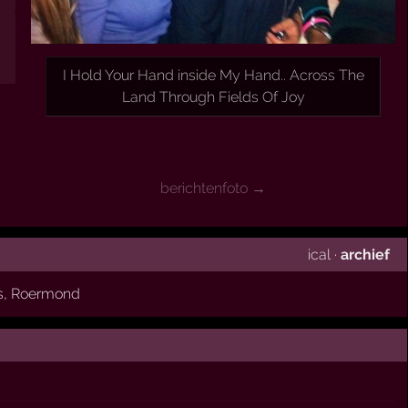
I Hold Your Hand inside My Hand.. Across The
Land Through Fields Of Joy
berichtenfoto →
ical
·
archief
s
,
Roermond