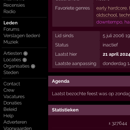
Recensies
Favoriete genres
early hardcore
,
Radio
oldschool
,
tech
downtempo, hard
Leden
Forums
Lid sinds
5 juli 2006 1
Verslagen (leden)
Muziek
Status
inactief
Artiesten
Laatst hier
21 april 202
Locaties
Laatste aanpassing
donderdag 1
Organisaties
Steden
Agenda
Contact
Crew
Laatst bezochte feest was op zonda
Vacatures
Donaties
Beleid
Statistieken
Help
Adverteren
± 327644
Voorwaarden