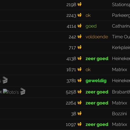
2198
Stations
2243
ok
Parkeerg
4114
goed
Catharin
242
voldoende
Time Ou
717
Kerkplei
4138
zeer goed
Heineke
1671
ok
Matrixx
🎬
3781
geweldig
Heineke
🎬
5258
zeer goed
Brabant
nt
2264
zeer goed
Matrixx
38
Bozzini
1097
zeer goed
Matrixx