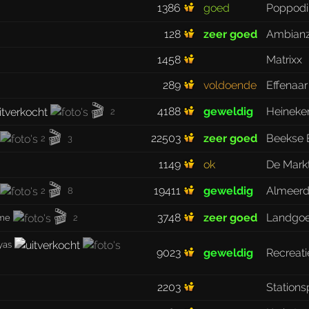
1386
goed
Poppodi
2
128
zeer goed
Ambian
1458
Matrixx
289
voldoende
Effenaar
🎬
4188
geweldig
Heineke
2
🎬
22503
zeer goed
Beekse 
2
3
1149
ok
De Mark
🎬
19411
geweldig
Almeerd
2
8
🎬
3748
zeer goed
Landgo
ame
2
yas
9023
geweldig
Recreati
2203
Stations