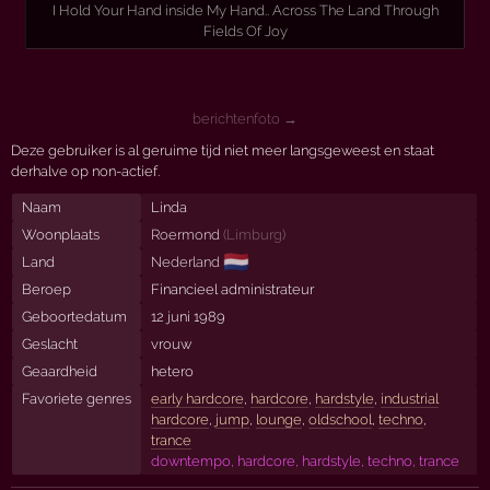
I Hold Your Hand inside My Hand.. Across The Land Through
Fields Of Joy
berichtenfoto →
Deze gebruiker is al geruime tijd niet meer langsgeweest en staat
derhalve op non-actief.
Naam
Linda
Woonplaats
Roermond
(
Limburg
)
🇳🇱
Land
Nederland
Beroep
Financieel administrateur
Geboortedatum
12 juni 1989
Geslacht
vrouw
Geaardheid
hetero
Favoriete genres
early hardcore
,
hardcore
,
hardstyle
,
industrial
hardcore
,
jump
,
lounge
,
oldschool
,
techno
,
trance
downtempo, hardcore, hardstyle, techno, trance