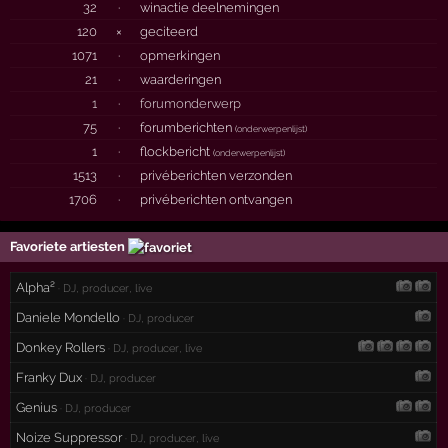
32
·
winactie deelnemingen
120
×
geciteerd
1071
·
opmerkingen
21
·
waarderingen
1
·
forumonderwerp
75
·
forumberichten
(
onderwerpenlijst
)
1
·
flockbericht
(
onderwerpenlijst
)
1513
·
privéberichten verzonden
1706
·
privéberichten ontvangen
Favoriete artiesten
Alpha²
· DJ, producer, live
Daniele Mondello
· DJ, producer
Donkey Rollers
· DJ, producer, live
Franky Dux
· DJ, producer
Genius
· DJ, producer
Noize Suppressor
· DJ, producer, live