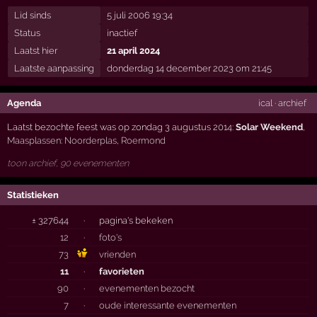
Lid sinds
5 juli 2006 19:34
Status
inactief
Laatst hier
21 april 2024
Laatste aanpassing
donderdag 14 december 2023 om 21:45
Agenda
ical
·
archief
Laatst bezochte feest was op zondag 3 augustus 2014:
Solar Weekend
,
Maasplassen: Noorderplas
,
Roermond
toon archief, 90 evenementen
Statistieken
± 327644
·
pagina's bekeken
12
·
foto's
73
vrienden
11
·
favorieten
90
·
evenementen bezocht
7
·
oude interessante evenementen