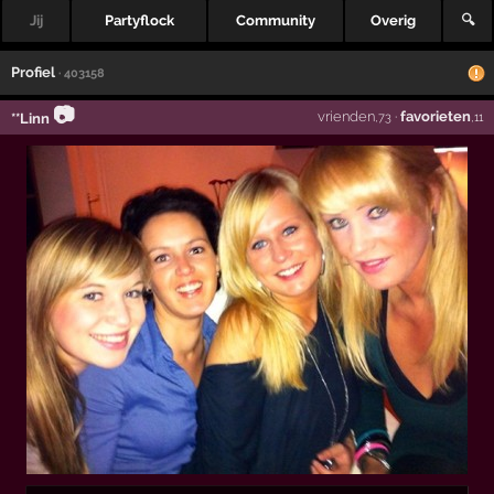
Jij
Partyflock
Community
Overig
🔍
Profiel
· 403158
📷
vrienden
·
favorieten
**Linn
,73
,11