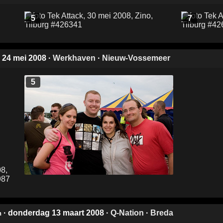
5
7
g 24 mei 2008
·
Werkhaven
·
Nieuw-Vossemeer
5
· donderdag 13 maart 2008
·
Q-Nation
·
Breda
h