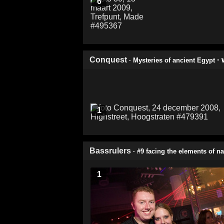
6
Conquest
·
· Mysteries of ancient Egypt
1
Bassrulers
· #9 facing the elements of na
1