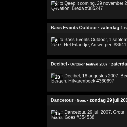
3
Bass Events Outdoor
· zaterdag 1
6
Decibel
· zaterd
· Outdoor festival 2007
20
Dancetour
· zondag 29 juli 20
· Goes
15