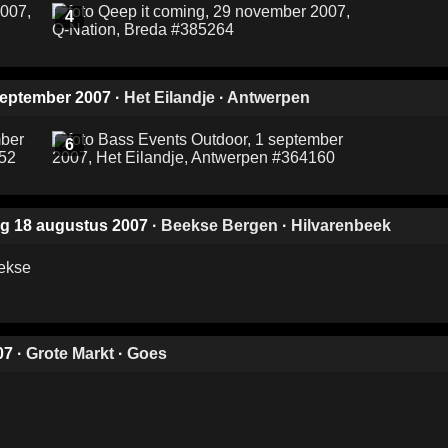
4
 september 2007
·
Het Eilandje
·
Antwerpen
6
ag 18 augustus 2007
·
Beekse Bergen
·
Hilvarenbeek
07
·
Grote Markt
·
Goes