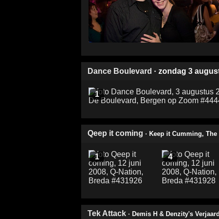
Dance Boulevard
· zondag 3 augus
1
Qeep it coming
· Keep it Cumming, The 
1
4
Tek Attack
· Demis H & Denzity's Verjaar