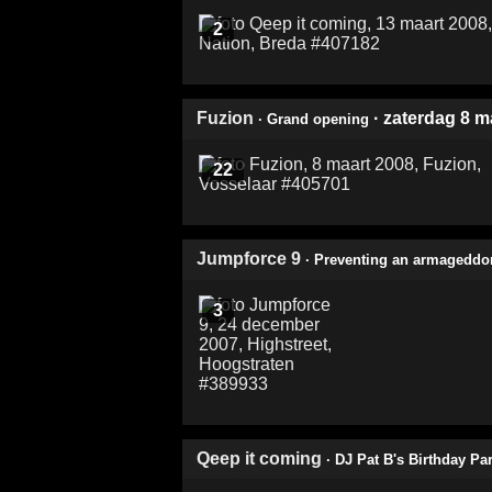
2
Fuzion
· zaterdag 8 m
· Grand opening
22
Jumpforce 9
· Preventing an armageddon
3
Qeep it coming
· DJ Pat B's Birthday Par