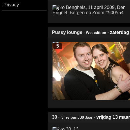
Privacy
6
Pussy lounge
· zaterdag
· Wet edition
5
30
· vrijdag 13 maa
· 't Trefpunt 30 Jaar