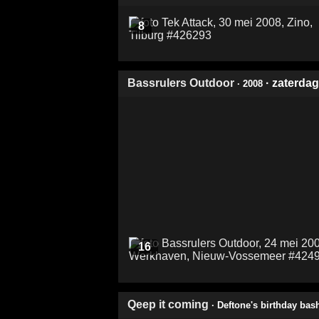
8
Bassrulers Outdoor
· zaterda
· 2008
16
Qeep it coming
· Deftone's birthday bas