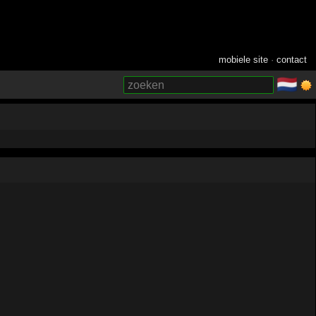
mobiele site
·
contact
🇳🇱
­