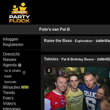
Foto's van
Pat B
Inloggen
Raise the Bass
· zaterd
· Exploration
Registreren
Overzicht
Teknixx
· zater
Nieuws
· Pat B Birthday Booze
Agenda
3
nu & straks
kaart
festivals
Winacties
WIN
Trends
Foto's
Video's
Interviews