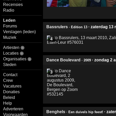
Recensies
Radio
Leden
Forums
Bassrulers
· zaterdag 13
· Edition 13
Verslagen (leden)
Muziek
4
Artiesten
Locaties
Organisaties
Dance Boulevard
· zondag 2 
· 2009
Steden
3
Contact
Crew
Vacatures
Donaties
Beleid
Help
Adverteren
Benghels
· zate
· Een duivels hip feest!
Voorwaarden