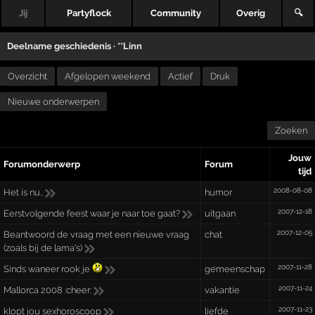
Jij
Partyflock
Community
Overig
🔍
Deelname geschiedenis ·
**Linn
Overzicht
Afgelopen weekend
Actief
Druk
Nieuwe onderwerpen
Zoeken
Jouw
Forumonderwerp
Forum
tijd
2008-08-08
Het is nu..
humor
2007-12-18
Eerstvolgende feest waar je naar toe gaat?
uitgaan
2007-12-05
Beantwoord de vraag met een nieuwe vraag
chat
(zoals bij de lama's)
2007-11-28
Sinds waneer rook je
gemeenschap
2007-11-24
Mallorca 2008 :cheer:
vakantie
2007-11-23
klopt jou sexhoroscoop
liefde