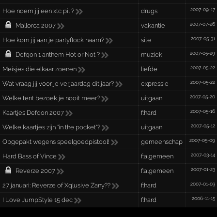
2007-09-17
Hoe noem jij een xtc pil ?
drugs
2007-07-26
Mallorca 2007
vakantie
2007-05-31
Hoe kom jij aan je partyflock naam?
site
2007-05-29
Defqon 1 anthem Hot or Not ?
muziek
2007-05-22
Meisjes die elkaar zoenen
liefde
2007-05-22
Wat vraag jij voor je verjaardag dit jaar?
expressie
2007-05-20
Welke tent bezoek je nooit meer?
uitgaan
2007-05-16
Kaartjes Defqon 2007
f:hard
2007-05-12
Welke kaartjes zijn "in the pocket"?
uitgaan
2007-05-09
Opgepakt wegens speelgoedpistool!
gemeenschap
2007-03-14
Hard Bass of Vince
f:algemeen
2007-01-23
Reverze 2007
f:algemeen
2007-01-03
27 januari: Reverze of Xqlusive Zany??
f:hard
2006-11-15
I Love JumpStyle 15 dec
f:hard