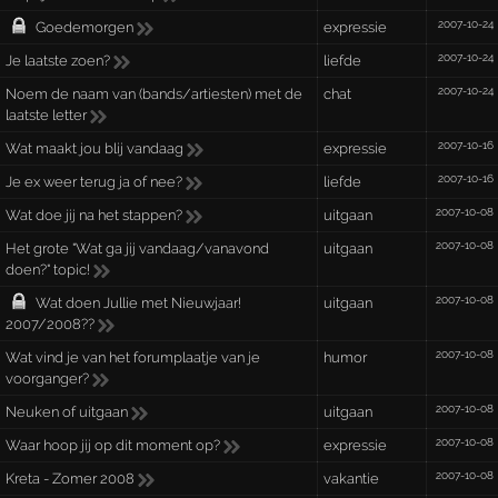
2007-10-24
Goedemorgen
expressie
2007-10-24
Je laatste zoen?
liefde
2007-10-24
Noem de naam van (bands/artiesten) met de
chat
laatste letter
2007-10-16
Wat maakt jou blij vandaag
expressie
2007-10-16
Je ex weer terug ja of nee?
liefde
2007-10-08
Wat doe jij na het stappen?
uitgaan
2007-10-08
Het grote "Wat ga jij vandaag/vanavond
uitgaan
doen?" topic!
2007-10-08
Wat doen Jullie met Nieuwjaar!
uitgaan
2007/2008??
2007-10-08
Wat vind je van het forumplaatje van je
humor
voorganger?
2007-10-08
Neuken of uitgaan
uitgaan
2007-10-08
Waar hoop jij op dit moment op?
expressie
2007-10-08
Kreta - Zomer 2008
vakantie