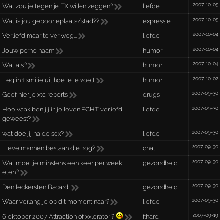
2007-10-05
Wat zou je tegen je EX willen zeggen?
liefde
2007-10-05
Wat is jou geboorteplaats/stad??
expressie
2007-10-04
Verliefd maar te ver weg...
liefde
2007-10-04
Jouw porno naam
humor
2007-10-04
Wat als?
humor
2007-10-02
Leg in 1 smilie uit hoe je je voelt
humor
2007-09-30
Geef hier je xtc reports
drugs
2007-09-30
Hoe vaak ben jij in je leven ECHT verliefd
liefde
geweest?
2007-09-30
wat doe jij na de sex?
liefde
2007-09-30
Lieve mannen bestaan die nog?
chat
2007-09-30
Wat moet je minstens een keer per week
gezondheid
eten?
2007-09-30
Den leckersten Bacardi
gezondheid
2007-09-30
Waar verlang je op dit moment naar?
liefde
2007-09-19
6 oktober 2007 Attraction of xxlerator ?
f:hard