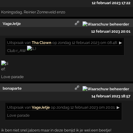
12 februari 2023 17:22
Koningsdag, Reinier Zonneveld enzo
VageJetje
12 februari 2023 20:01
Uitspraak
van
Tha Clown
op zondag 12 februari 2023 om 08:48:
▶
Club r_AW
Love parade
bonaparte
14 februari 2023 18:57
Uitspraak
van
VageJetje
op zondag 12 februari 2023 om 20:01:
▶
Love parade
ik ben niet snel jaloers maar in deze benijd ik je wel een beetje!