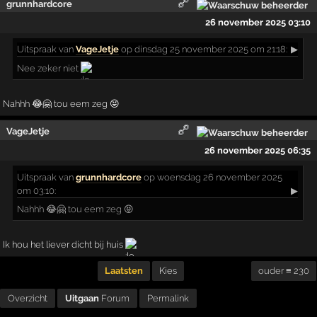
grunnhardcore
26 november 2025 03:10
Uitspraak
van
VageJetje
op dinsdag 25 november 2025 om 21:18:
▶
Nee zeker niet
Nahhh 😂🤗 tou eem zeg 😝
VageJetje
26 november 2025 06:35
Uitspraak
van
grunnhardcore
op woensdag 26 november 2025
om 03:10:
▶
Nahhh 😂🤗 tou eem zeg 😝
Ik hou het liever dicht bij huis
Laatsten
Kies
ouder ≡ 230
Overzicht
Uitgaan
Forum
Permalink