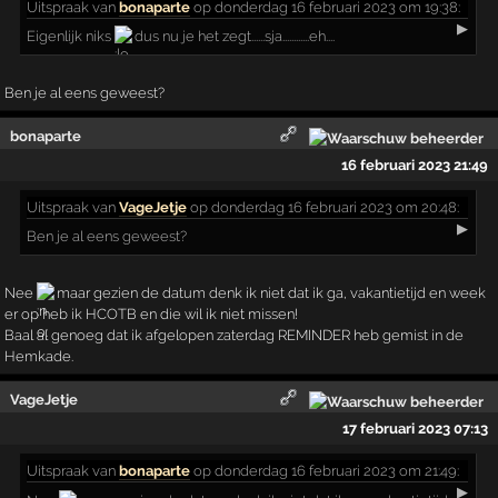
Uitspraak
van
bonaparte
op donderdag 16 februari 2023 om 19:38:
▶
Eigenlijk niks
dus nu je het zegt......sja............eh....
Ben je al eens geweest?
bonaparte
16 februari 2023 21:49
Uitspraak
van
VageJetje
op donderdag 16 februari 2023 om 20:48:
▶
Ben je al eens geweest?
Nee
maar gezien de datum denk ik niet dat ik ga, vakantietijd en week
er op heb ik HCOTB en die wil ik niet missen!
Baal al genoeg dat ik afgelopen zaterdag REMINDER heb gemist in de
Hemkade.
VageJetje
17 februari 2023 07:13
Uitspraak
van
bonaparte
op donderdag 16 februari 2023 om 21:49:
▶