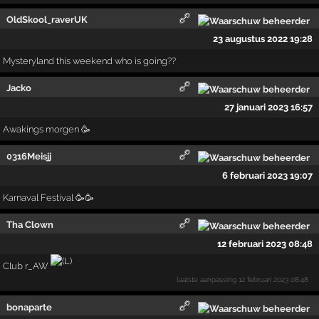
OldSkool_raverUK
23 augustus 2022 19:28
Mysteryland this weekend who is going??
Jacko
27 januari 2023 16:57
Awakings morgen 🥳
0316Meisjj
6 februari 2023 19:07
Karnaval Festival 🥳🥳
Tha Clown
12 februari 2023 08:48
Club r_AW
laatste aanpassing
12 februari 2023 08:48
bonaparte