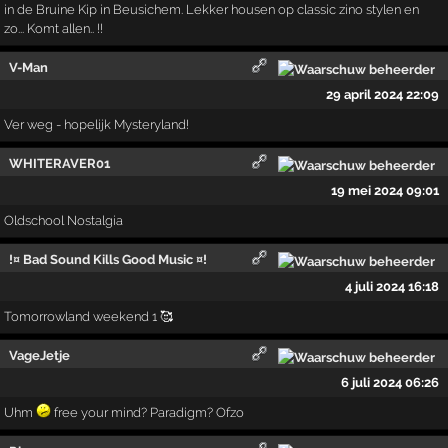
in de Bruine Kip in Beusichem. Lekker housen op classic zino stylen en
zo... Komt allen.. !!
V-Man
29 april 2024 22:09
Ver weg - hopelijk Mysteryland!
WHITERAVER01
19 mei 2024 09:01
Oldschool Nostalgia
!¤ Bad Sound Kills Good Music ¤!
4 juli 2024 16:18
Tomorrowland weekend 1 🥰
VageJetje
6 juli 2024 06:26
Uhm
free your mind? Paradigm? Ofzo