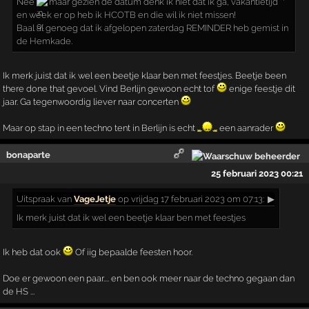
Nee
maar gezien de datum denk ik niet dat ik ga, vakantietijd
en week er op heb ik HCOTB en die wil ik niet missen!
Baal al genoeg dat ik afgelopen zaterdag REMINDER heb gemist in
de Hemkade.
Ik merk juist dat ik wel een beetje klaar ben met feestjes. Beetje been
there done that gevoel. Vind Berlijn gewoon echt tof
enige feestje dit
jaar. Ga tegenwoordig liever naar concerten
Maar op stap in een techno tent in Berlijn is echt
een aanrader
bonaparte
25 februari 2023 00:21
Uitspraak
van
VageJetje
op vrijdag 17 februari 2023 om 07:13:
▶
Ik merk juist dat ik wel een beetje klaar ben met feestjes
Ik heb dat ook
Of iig bepaalde feesten hoor.
Doe er gewoon een paar.... en ben ook meer naar de techno gegaan dan
de HS ...