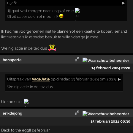
05:18:
▶
Jij gaat vast morgen naar kings of core
Of zit dat er ook niet meer in?
Ik had mij voorgenomen niet te plannen of een kaartje te kopen. Iemand
liet weten als ik zaterdag besluit te willen dan ga je mee.
Weinig actie in de taxi dus
bonaparte
14 februari 2024 21:20
Uitspraak
van
VageJetje
op dinsdag 13 februari 2024 om 20:25:
▶
Weinig actie in de taxi dus
hier ook niet
erikdejong
15 februari 2024 06:30
Back to the egg!! 24 februari