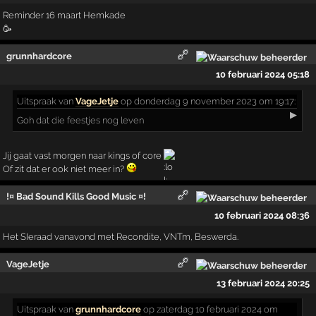
Reminder 16 maart Hemkade
🥳
grunnhardcore
10 februari 2024 05:18
Uitspraak
van
VageJetje
op donderdag 9 november 2023 om 19:17:
▶
Goh dat die feestjes nog leven
Jij gaat vast morgen naar kings of core
Of zit dat er ook niet meer in?
!¤ Bad Sound Kills Good Music ¤!
10 februari 2024 08:36
Het SIeraad vanavond met Recondite, VNTm, Beswerda.
VageJetje
13 februari 2024 20:25
Uitspraak
van
grunnhardcore
op zaterdag 10 februari 2024 om