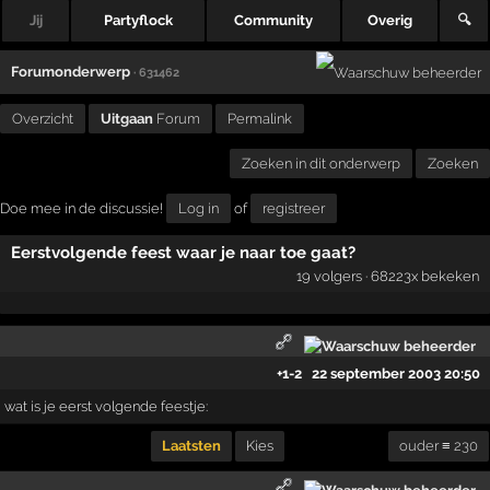
Jij
Partyflock
Community
Overig
🔍
Forumonderwerp
· 631462
Overzicht
Uitgaan
Forum
Permalink
Zoeken in dit onderwerp
Zoeken
Doe mee in de discussie!
Log in
of
registreer
Eerstvolgende feest waar je naar toe gaat?
19 volgers · 68223x bekeken
+1
-2
22 september 2003 20:50
wat is je eerst volgende feestje:
Laatsten
Kies
ouder ≡ 230