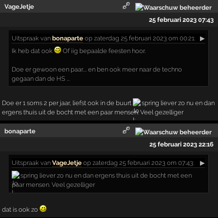
VageJetje
25 februari 2023 07:43
Uitspraak
van
bonaparte
op zaterdag 25 februari 2023 om 00:21:
▶
Ik heb dat ook
Of iig bepaalde feesten hoor.
Doe er gewoon een paar.... en ben ook meer naar de techno
gegaan dan de HS ...
Doe er 1 soms 2 per jaar, liefst ook in de buurt
spring liever zo nu en dan
ergens thuis uit de bocht met een paar mensen. Veel gezelliger
bonaparte
25 februari 2023 22:16
Uitspraak
van
VageJetje
op zaterdag 25 februari 2023 om 07:43:
▶
spring liever zo nu en dan ergens thuis uit de bocht met een
paar mensen. Veel gezelliger
dat is ook zo