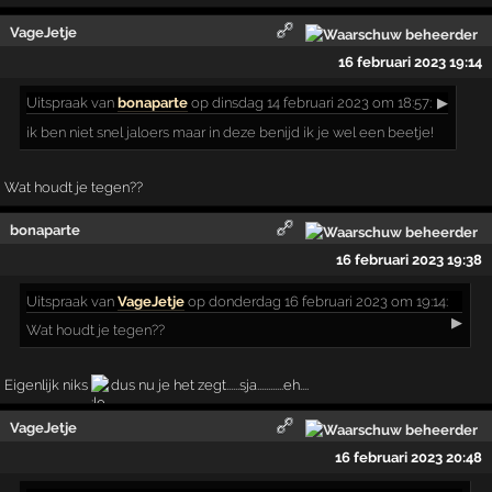
VageJetje
16 februari 2023 19:14
Uitspraak
van
bonaparte
op dinsdag 14 februari 2023 om 18:57:
▶
ik ben niet snel jaloers maar in deze benijd ik je wel een beetje!
Wat houdt je tegen??
bonaparte
16 februari 2023 19:38
Uitspraak
van
VageJetje
op donderdag 16 februari 2023 om 19:14:
▶
Wat houdt je tegen??
Eigenlijk niks
dus nu je het zegt......sja............eh....
VageJetje
16 februari 2023 20:48