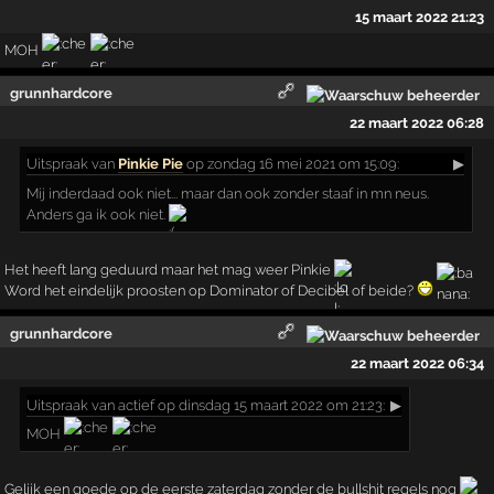
15 maart 2022 21:23
MOH
grunnhardcore
22 maart 2022 06:28
Uitspraak
van
Pinkie Pie
op zondag 16 mei 2021 om 15:09:
▶
Mij inderdaad ook niet... maar dan ook zonder staaf in mn neus.
Anders ga ik ook niet.
Het heeft lang geduurd maar het mag weer Pinkie
Word het eindelijk proosten op Dominator of Decibel of beide?
grunnhardcore
22 maart 2022 06:34
Uitspraak
van actief op dinsdag 15 maart 2022 om 21:23:
▶
MOH
Gelijk een goede op de eerste zaterdag zonder de bullshit regels nog