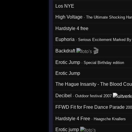
Los NYE
High Voltage
·
The Ultimate Shocking Ha
Hardstyle 4 free
Euphoria
· Serious Excitement Marked By
🎬
Backdraft
Erotic Jump
·
Special Birthday edition
Erotic Jump
The Hague Insanity - The Blood Co
Decibel
·
Outdoor festival 2007
FFWD Fit for Free Dance Parade
20
Hardstyle 4 Free
·
Haagsche Knallers
Erotic jump