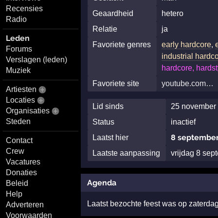
Recensies
Geaardheid
hetero
Radio
Relatie
ja
Leden
Favoriete genres
early hardcore
,
Forums
industrial hardc
Verslagen (leden)
hardcore, hardst
Muziek
Favoriete site
youtube.com…
Artiesten
Locaties
Lid sinds
25 november 
Organisaties
Steden
Status
inactief
8 september
Laatst hier
Contact
Crew
Laatste aanpassing
vrijdag 8 se
Vacatures
Donaties
Agenda
Beleid
Help
Laatst bezochte feest was op zaterd
Adverteren
Voorwaarden