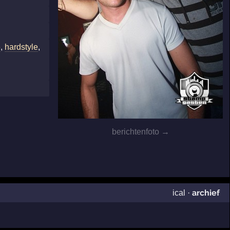
e
,
hardstyle
,
berichtenfoto →
archief
ical
·