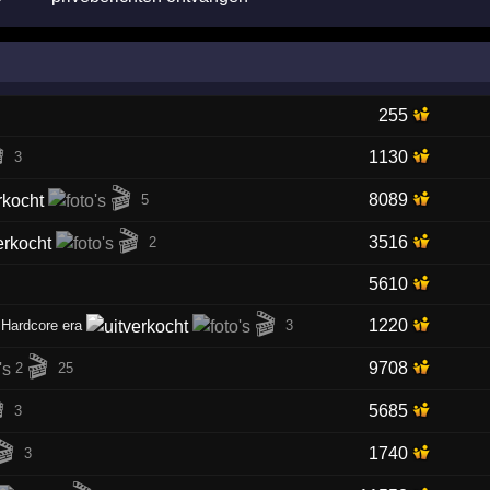
255

1130
3
🎬
8089
5
🎬
3516
2
5610
🎬
1220
 Hardcore era
3
🎬
9708
2
25

5685
3
🎬
1740
3