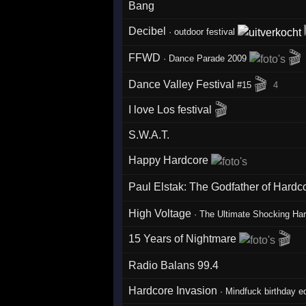
Bang
Decibel
·
outdoor festival
🎬
FFWD
·
Dance Parade 2009
🎬
Dance Valley Festival
#15
4
🎬
I love Los festival
S.W.A.T.
Happy Hardcore
Paul Elstak: The Godfather of Hard
High Voltage
·
The Ultimate Shocking Ha
🎬
15 Years of Nightmare
Radio Balans 99.4
Hardcore Invasion
·
Mindfuck birthday ed