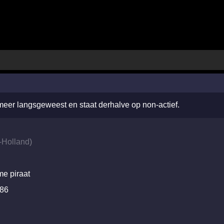
 meer langsgeweest en staat derhalve op non-actief.
-Holland
)
me piraat
986