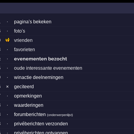
1
·
pagina's bekeken
6
·
foto's
0
vrienden
3
·
favorieten
2
evenementen bezocht
·
5
·
oude interessante evenementen
9
·
winactie deelnemingen
6
×
geciteerd
7
·
opmerkingen
3
·
waarderingen
8
·
forumberichten
(
onderwerpenlijst
)
3
·
privéberichten verzonden
5
·
privéberichten ontvangen