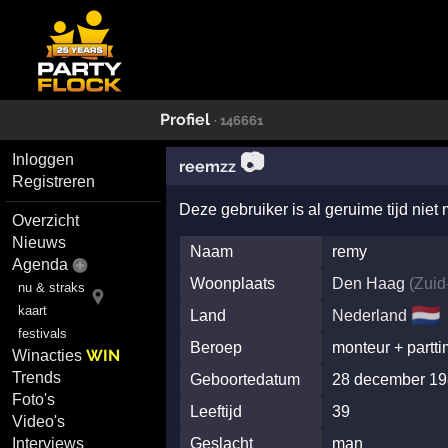
Profiel
· 146661
📷
Inloggen
reemzz
Registreren
Deze gebruiker is al geruime tijd niet
Overzicht
Nieuws
Naam
remy
Agenda
Woonplaats
Den Haag
(
Zuid
nu & straks
🇳🇱
kaart
Land
Nederland
festivals
Beroep
monteur + partti
WIN
Winacties
Trends
Geboortedatum
28 december 1
Foto's
Leeftijd
39
Video's
Interviews
Geslacht
man