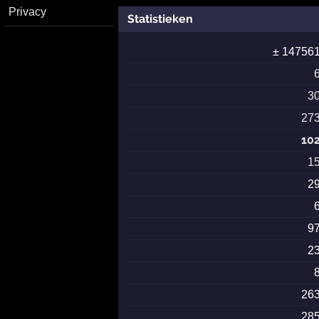
Privacy
Statistieken
± 14756
3
27
10
1
2
9
2
26
28