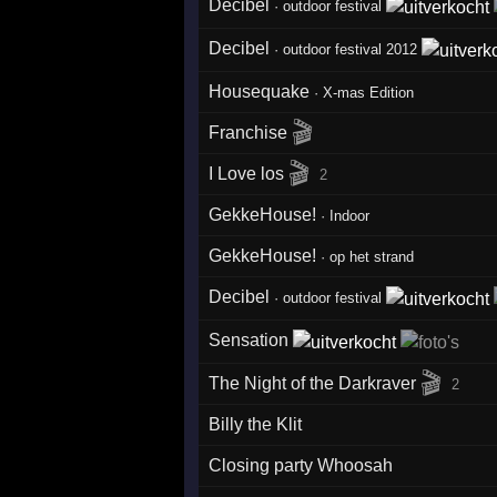
Decibel
·
outdoor festival
Decibel
·
outdoor festival 2012
Housequake
·
X-mas Edition
🎬
Franchise
🎬
I Love los
2
GekkeHouse!
·
Indoor
GekkeHouse!
·
op het strand
Decibel
·
outdoor festival
Sensation
🎬
The Night of the Darkraver
2
Billy the Klit
Closing party Whoosah