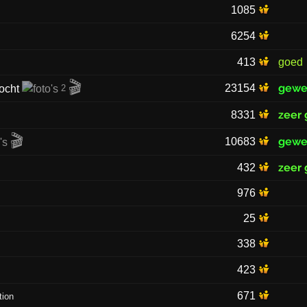
1085
6254
413
goed
🎬
gewe
23154
2
zeer
8331
🎬
gewe
10683
zeer
432
976
25
338
423
671
tion