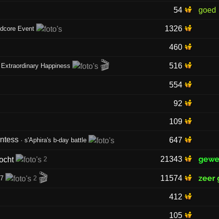
54
goed
1326
rdcore Event
460
🎬
516
 Extraordinary Happiness
554
92
109
untess
647
·
s'Aphira's b-day battle
gewe
21343
2
🎬
zeer
11574
07
2
412
105