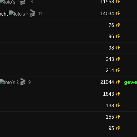
🎬
11558
2
28
🎬
14034
2
11
76
96
98
243
214
🎬
gewe
21044
2
9
1843
138
155
95