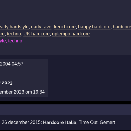
early hardstyle
,
early rave
,
frenchcore
,
happy hardcore
,
hardcor
ore
,
techno
,
UK hardcore
,
uptempo hardcore
yle, techno
2004 04:57
 2023
ptember 2023 om 19:34
Hardcore Italia
ag 26 december 2015:
,
Time Out
,
Gemert