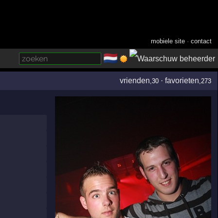
mobiele site
·
contact
🇳🇱
­
vrienden
·
favorieten
,30
,273