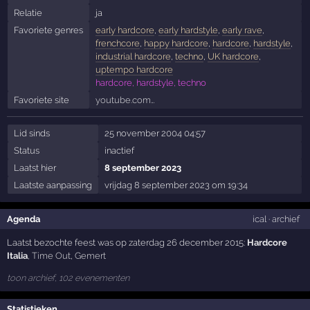
Relatie
ja
Favoriete genres
early hardcore
,
early hardstyle
,
early rave
,
frenchcore
,
happy hardcore
,
hardcore
,
hardstyle
,
industrial hardcore
,
techno
,
UK hardcore
,
uptempo hardcore
hardcore, hardstyle, techno
Favoriete site
youtube.com…
Lid sinds
25 november 2004 04:57
Status
inactief
Laatst hier
8 september 2023
Laatste aanpassing
vrijdag 8 september 2023 om 19:34
Agenda
ical
·
archief
Laatst bezochte feest was op zaterdag 26 december 2015:
Hardcore
Italia
,
Time Out
,
Gemert
toon archief, 102 evenementen
Statistieken