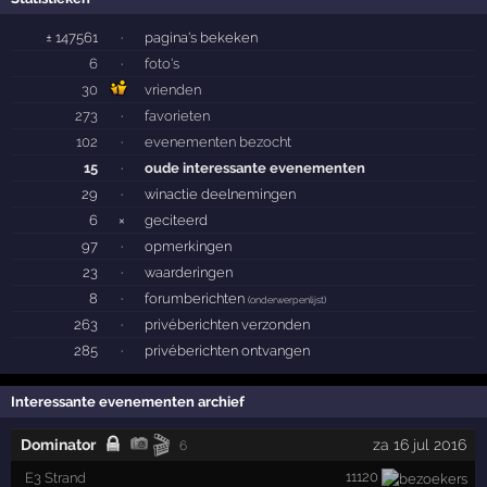
± 147561
·
pagina's bekeken
6
·
foto's
30
vrienden
273
·
favorieten
102
·
evenementen bezocht
15
·
oude interessante evenementen
29
·
winactie deelnemingen
6
×
geciteerd
97
·
opmerkingen
23
·
waarderingen
8
·
forumberichten
(
onderwerpenlijst
)
263
·
privéberichten verzonden
285
·
privéberichten ontvangen
Interessante evenementen archief
🎬
Dominator
za 16 jul 2016
6
11120
E3 Strand