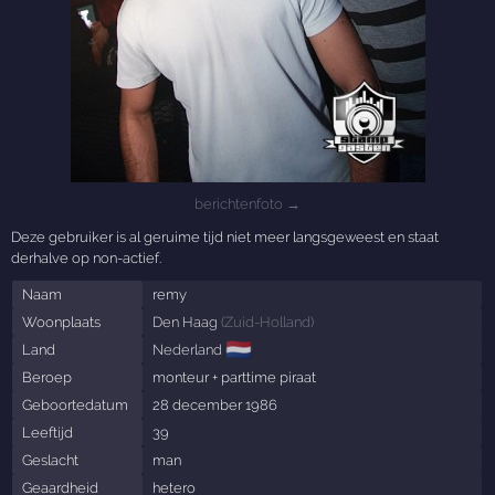
berichtenfoto →
Deze gebruiker is al geruime tijd niet meer langsgeweest en staat
derhalve op non-actief.
Naam
remy
Woonplaats
Den Haag
(
Zuid-Holland
)
🇳🇱
Land
Nederland
Beroep
monteur + parttime piraat
Geboortedatum
28 december 1986
Leeftijd
39
Geslacht
man
Geaardheid
hetero