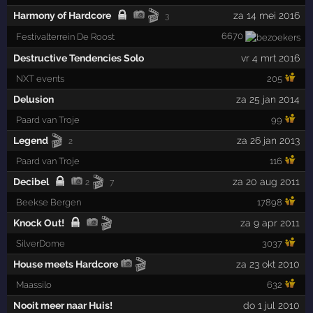
🎬
Harmony of Hardcore
za 14 mei 2016
3
6670
Festivalterrein De Roost
Destructive Tendencies Solo
vr 4 mrt 2016
NXT events
205
Delusion
za 25 jan 2014
Paard van Troje
99
🎬
Legend
za 26 jan 2013
2
Paard van Troje
116
🎬
Decibel
za 20 aug 2011
2
7
Beekse Bergen
17898
🎬
Knock Out!
za 9 apr 2011
SilverDome
3037
🎬
House meets Hardcore
za 23 okt 2010
Maassilo
632
Nooit meer naar Huis!
do 1 jul 2010