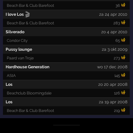
Beach Bar & Club Barefoot
36
🎬
I love Los
za 24 apr 2010
Beach Bar & Club Barefoot
283
Silverado
zo 4 apr 2010
Condor City
65
Pussy lounge
za 3 okt 2009
Paard van Troje
273
Hardhouse Generation
wo 17 dec 2008
AStA
145
Los
zo 20 apr 2008
Beachclub Bloomingdale
126
Los
za 19 apr 2008
Beach Bar & Club Barefoot
219