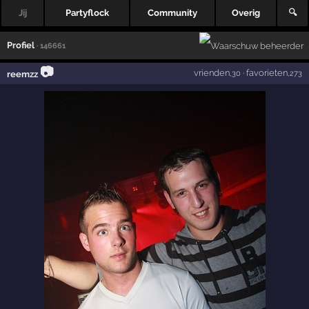
Jij
Partyflock
Community
Overig
🔍
Profiel
· 146661
📷
vrienden
·
favorieten
reemzz
,30
,273