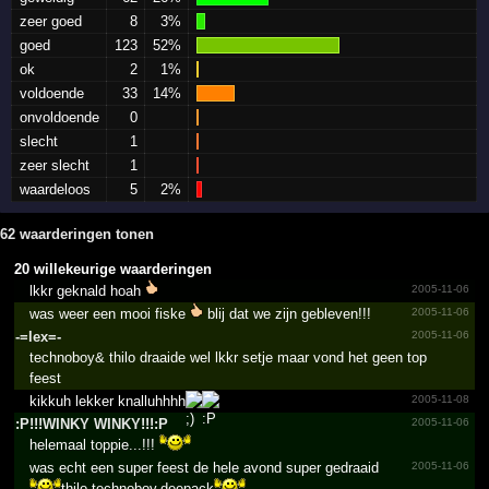
zeer goed
8
3%
goed
123
52%
ok
2
1%
voldoende
33
14%
onvoldoende
0
slecht
1
zeer slecht
1
waardeloos
5
2%
62 waarderingen tonen
20 willekeurige waarderingen
lkkr geknald hoah
2005-11-06
was weer een mooi fiske
blij dat we zijn gebleven!!!
2005-11-06
-=lex=-
2005-11-06
technoboy& thilo draaide wel lkkr setje maar vond het geen top
feest
kikkuh lekker knalluhhhh
2005-11-08
:P!!!­WINKY WINKY!!!­:P
2005-11-06
helemaal toppie...!!!
was echt een super feest de hele avond super gedraaid
2005-11-06
thilo,technoboy,deepack