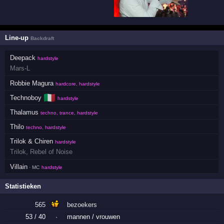
Line-up
Backdraft
Deepack
hardstyle
Mars-L
Robbie Magura
hardcore, hardstyle
🇮🇹
Technoboy
hardstyle
Thalamus
techno, trance, hardstyle
Thilo
techno, hardstyle
Trilok & Chiren
hardstyle
Trilok
,
Rebel of Noise
Villain
· MC
hardstyle
Statistieken
565
bezoekers
53 / 40
·
mannen / vrouwen