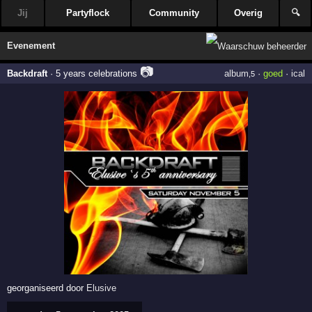
Jij
Partyflock
Community
Overig
🔍
Evenement
📷
Backdraft
·
5 years celebrations
album
·
goed
·
ical
,5
georganiseerd door
Elusive