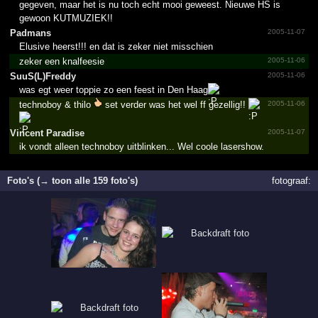
gegeven, maar het is nu toch echt mooi geweest. Nieuwe HS is
gewoon KUTMUZIEK!!
Padmans
2005-11-07
Elusive heerst!!! en dat is zeker niet misschien
zeker een knalfeesie
2005-11-06
SuuS(L­)Fredd­y
2005-11-06
was egt weer toppie zo een feest in Den Haag
technoboy & thilo
set verder was het wel ff gezellig!!
2005-11-06
Vincent Paradise
2005-11-07
ik vondt alleen technoboy uitblinken... Wel coole lasershow.
Foto's (→ toon alle 159 foto's)
fotograaf: