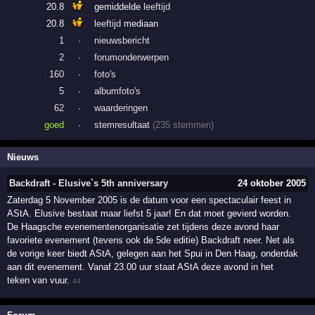
20.8
gemiddelde
leeftijd
20.8
leeftijd
mediaan
1
·
nieuwsbericht
2
·
forumonderwerpen
160
·
foto's
:
5
·
albumfoto's
62
·
waarderingen
goed
·
stemresultaat
(235 stemmen)
Nieuws
Backdraft - Elusive`s 5th anniversary
24 oktober 2005
Zaterdag 5 November 2005 is de datum voor een spectaculair feest in
AStA. Elusive bestaat maar liefst 5 jaar! En dat moet gevierd worden.
De Haagsche evenementenorganisatie zet tijdens deze avond haar
favoriete evenement (tevens ook de 5de editie) Backdraft neer. Net als
de vorige keer biedt AStA, gelegen aan het Spui in Den Haag, onderdak
aan dit evenement. Vanaf 23.00 uur staat AStA deze avond in het
teken van vuur.
44