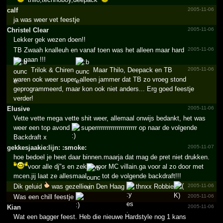
calf
2005-11-06
ja was weer vet feestje
Christel Clear
2005-11-06
Lekker gek wezen doen!!
TB Zwaah knalleuh en vanaf toen was het alleen maar hard
2005-11-06
los gaan !!!
Trilok & Chiren
Maar Thilo, Deepack en TB
2005-11-06
waren ook weer super, alleen jammer dat TB zo vroeg stond
geprogrammeerd, maar kon ook niet anders... Erg goed feestje
verder!
Elusive
2005-11-06
Vette vette mega vette shit weer, allemaal onwijs bedankt, het was
weer een top avond
superrrrrrrrrrrrrrrrrrrrr op naar de volgende
Backdraft x
gekkes­jaakie­:lijn: :smoke:
2005-11-07
hoe bedoel je heet daar binnen.maarja dat mag de pret niet drukken.
voor alle dj"s en zeker voor MC villain.ga voor al zo door met
mcen.jij laat ze allesmaal
tot de volgende backdraft!!!
Dik geluid
was gezellie in Den Haag
thnxx Robbie
2005-11-06
Was een chill feestje
2005-11-06
Kian
2005-11-06
Wat een bagger feest. Heb die nieuwe Hardstyle nog 1 kans