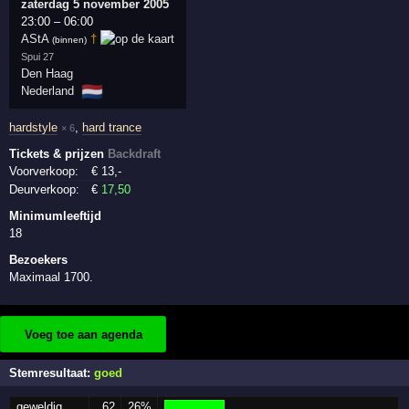
zaterdag 5 november 2005
23:00
–
06:00
AStA
†
(binnen)
Spui 27
Den Haag
🇳🇱
Nederland
hardstyle
,
hard trance
× 6
Tickets & prijzen
Backdraft
Voorverkoop:
€
13
,-
Deurverkoop:
€
17
,50
Minimumleeftijd
18
Bezoekers
Maximaal 1700.
Voeg toe aan agenda
Stemresultaat:
goed
geweldig
62
26%