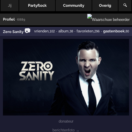
Jij
Partyflock
Community
Overig
🔍
Profiel
· 6889
📷
vrienden
·
album
·
favorieten
·
gastenboek
Zero Sanity
,102
,38
,296
,80
donateur
berichtenfoto →