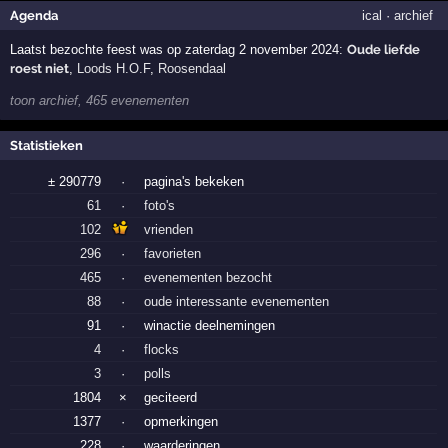
Agenda
ical
·
archief
Laatst bezochte feest was op zaterdag 2 november 2024:
Oude liefde
roest niet
,
Loods H.O.F
,
Roosendaal
toon archief, 465 evenementen
Statistieken
± 290779
·
pagina's bekeken
61
·
foto's
102
vrienden
296
·
favorieten
465
·
evenementen bezocht
88
·
oude interessante evenementen
91
·
winactie deelnemingen
4
·
flocks
3
·
polls
1804
×
geciteerd
1377
·
opmerkingen
228
·
waarderingen