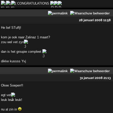
CONGRATULATIONS
28 januari 2008 11:58
He lief STuffj!
kom je ook naar Zalinaz 1 maart?
zou wel vet zyn
dan is het groupie compleet
dikke kussss Yvj
31 januari 2008 21:13
Okee Soeperr!!
egt vet
leuk leuk leuk!
nu al zin in