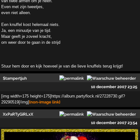
van twee armen om je heen.
Even met zijn tweetjes,
even niet alleen.
Een knuffel kost helemaal niets.
Ja, een minuutje van je tijd.
Maar geeft je zoveel kracht,
om weer door te gaan in de strijd
Stuur hem door en kijk hoeveel je van die lieve knuffels terug krijgt!
$tampertjuh
10 december 2007 23:25
[img width=175 height=175]https://album.partyflock.nl/27228730.gif?
29290519[/img]
{non-image link}
XxPaRTyGiRLxX
10 december 2007 23:54