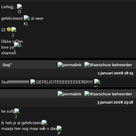
Liefiejjj...
gefeliciteerd
al weer
22
Dikke sjOen
love ya
shannon
Sasj**
1 januari 2008 18:15
Stuffffffffffffffffff
GEFELICITEEEEEEEEERD!!!!!
3 januari 2008 23:18
he suffj
ik heb je al gefelicteerd
maarja hier nog maar een x dan