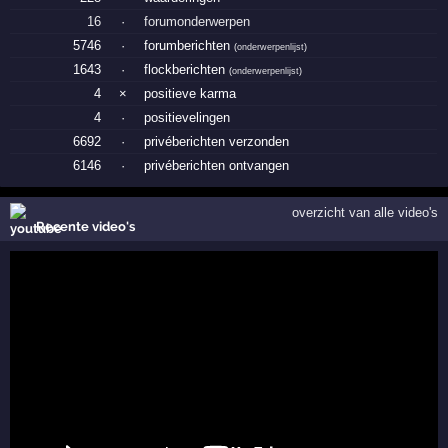
16
·
forumonderwerpen
5746
·
forumberichten
(
onderwerpenlijst
)
1643
·
flockberichten
(
onderwerpenlijst
)
4
×
positieve karma
4
·
positievelingen
6692
·
privéberichten verzonden
6146
·
privéberichten ontvangen
overzicht van alle video's
Recente video's