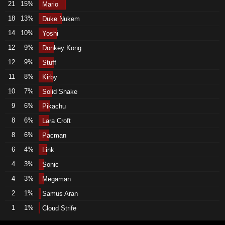
21
15%
Mario
18
13%
Duke Nukem
14
10%
Yoshi
12
9%
Donkey Kong
12
9%
Stuff
11
8%
Kirby
10
7%
Solid Snake
9
6%
Pikachu
8
6%
Lara Croft
8
6%
Pacman
6
4%
Link
4
3%
Sonic
4
3%
Megaman
2
1%
Samus Aran
1
1%
Cloud Strife