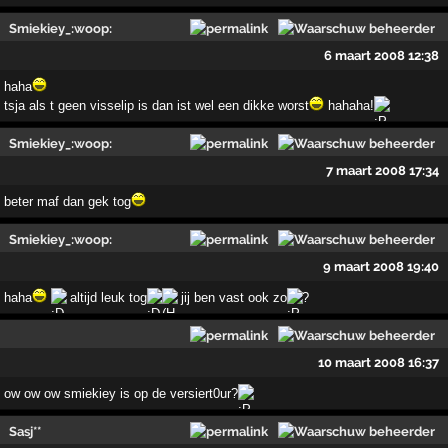
Smiekiey_:woop:
6 maart 2008 12:38
haha
tsja als t geen visselip is dan ist wel een dikke worst
hahaha!
Smiekiey_:woop:
7 maart 2008 17:34
beter maf dan gek tog
Smiekiey_:woop:
9 maart 2008 19:40
haha
altijd leuk tog
jij ben vast ook zo
?
10 maart 2008 16:37
ow ow ow smiekiey is op de versiert0ur?
Sasj**