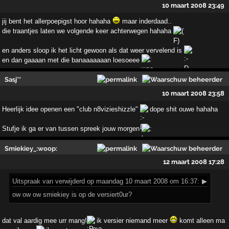
10 maart 2008 23:49
jij bent het allerpoepigst hoor hahaha
maar inderdaad..
die traantjes laten we volgende keer achterwegen hahaha
en anders sloop ik het licht gewoon als dat weer vervelend is
en dan gaaaan met die banaaaaaaan loesoeee
Sasj**
10 maart 2008 23:58
Heerlijk idee openen een "club n8vizieshizzle"
dope shit ouwe hahaha
Stufje ik ga er van tussen spreek jouw morgen
Smiekiey_:woop:
12 maart 2008 17:28
Uitspraak
van verwijderd op maandag 10 maart 2008 om 16:37:
▶
ow ow ow smiekiey is op de versiert0ur?
dat val aardig mee urr mang!
ik versier niemand meer
komt alleen ma