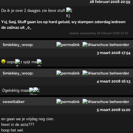
28 februari 2008 20:59
Da ik je over 2 daagjes zie lieve stuff
Yvj, Sasj, Stuff gaan los op hard geluid, wy stampen zaterdag iedreen
de zalinaz uit _0_
laatste aanpassing
28 februari 2008 21:01
Smiekiey_:woop:
3 maart 2008 17:54
oops
t spijt me
Smiekiey_:woop:
4 maart 2008 16:13
:Dgelukkig maar
sweettalker
5 maart 2008 11:20
en gaan we je vrijdag nog zien.
feest in de asta???
hoop het wel.