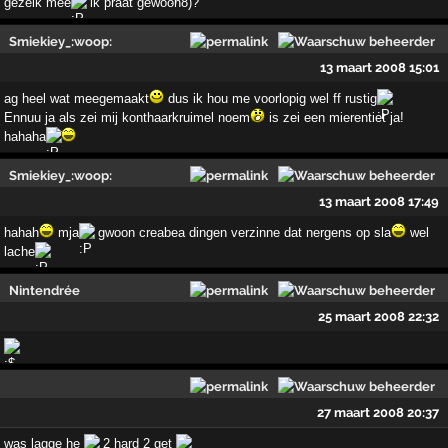
gezeik mee
ik praat gewoon8)?
Smiekiey_:woop:
13 maart 2008 15:01
ag heel wat meegemaakt
dus ik hou me voorlopig wel ff rustig
Ennuu ja als zei mij konthaarkruimel noem
is zei een mierentiet ja!
hahaha
Smiekiey_:woop:
13 maart 2008 17:49
hahah
mja
gwoon creabea dingen verzinne dat nergens op sla
wel
lache
Nintendrée
25 maart 2008 22:32
27 maart 2008 20:37
was lagge he
2 hard 2 get