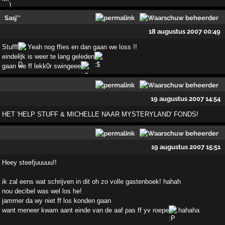
Sasj**
18 augustus 2007 00:49
Stufff
Yeah nog ffies en dan gaan we loss !!
eindelijk is weer te lang geleden
gaan we ff lekk0r swingeee
19 augustus 2007 14:54
HET 'HELP STUFF & MICHELLE NAAR MYSTERYLAND' FONDS!
19 augustus 2007 15:51
Heey steefjuuuuu!!
ik zal eens wat schrijven in dit oh zo volle gastenboek! hahah
nou decibel was wel los he!
jammer da wy niet ff los konden gaan
want meneer kwam aant einde van de aaf pas ff yv roepe
hahaha