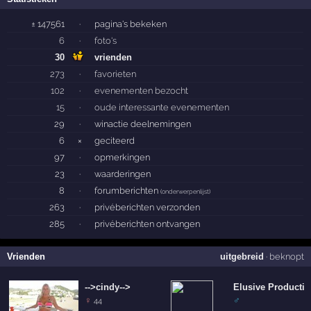
± 147561
·
pagina's bekeken
6
·
foto's
30
vrienden
273
·
favorieten
102
·
evenementen bezocht
15
·
oude interessante evenementen
29
·
winactie deelnemingen
6
×
geciteerd
97
·
opmerkingen
23
·
waarderingen
8
·
forumberichten
(
onderwerpenlijst
)
263
·
privéberichten verzonden
285
·
privéberichten ontvangen
Vrienden
uitgebreid
·
beknopt
-->cindy-->
Elusive Producti
♀
♂
44