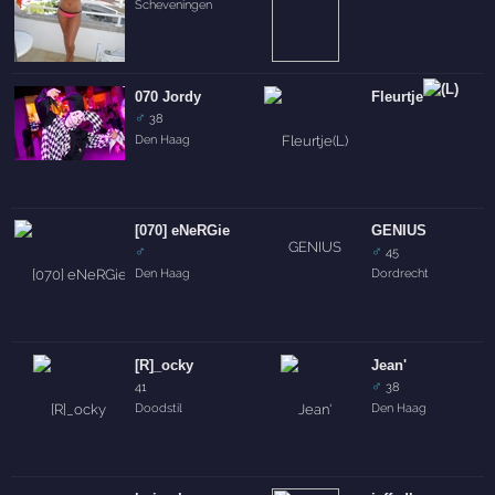
Scheveningen
070 Jordy
Fleurtje
♂
38
Den Haag
[070] eNeRGie
GENIUS
♂
♂
45
Den Haag
Dordrecht
[R]_ocky
Jean'
♂
41
38
Doodstil
Den Haag