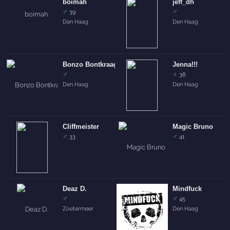
boimah
jeff_dh
♂
♂
39
Den Haag
Den Haag
Bonzo Bontkraag
Jenna!!!
♂
♀
38
Den Haag
Den Haag
Cliffmeister
Magic Bruno
♂
♂
33
41
Deaz D.
Mindfuck
♂
♂
45
Zoetermeer
Den Haag