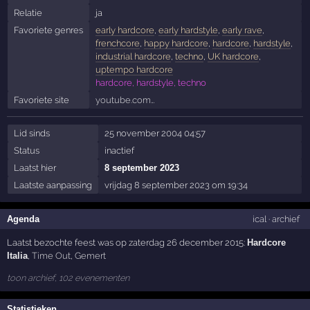
Relatie
ja
Favoriete genres
early hardcore
,
early hardstyle
,
early rave
,
frenchcore
,
happy hardcore
,
hardcore
,
hardstyle
,
industrial hardcore
,
techno
,
UK hardcore
,
uptempo hardcore
hardcore, hardstyle, techno
Favoriete site
youtube.com…
Lid sinds
25 november 2004 04:57
Status
inactief
Laatst hier
8 september 2023
Laatste aanpassing
vrijdag 8 september 2023 om 19:34
Agenda
ical
·
archief
Laatst bezochte feest was op zaterdag 26 december 2015:
Hardcore
Italia
,
Time Out
,
Gemert
toon archief, 102 evenementen
Statistieken