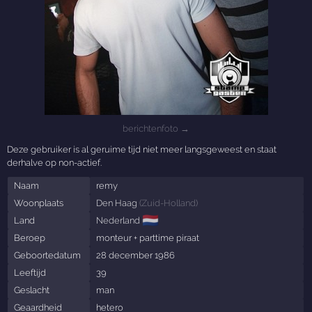
berichtenfoto →
Deze gebruiker is al geruime tijd niet meer langsgeweest en staat
derhalve op non-actief.
Naam
remy
Woonplaats
Den Haag
(
Zuid-Holland
)
🇳🇱
Land
Nederland
Beroep
monteur + parttime piraat
Geboortedatum
28 december 1986
Leeftijd
39
Geslacht
man
Geaardheid
hetero