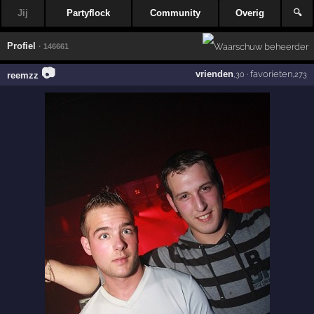
Jij
Partyflock
Community
Overig
🔍
Profiel
· 146661
📷
vrienden
·
favorieten
reemzz
,30
,273