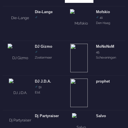
Die-Lange
Mofskio
♂
♂
41
Den Haag
DJ Gizmo
MoNoNoM
♂
45
Zoetermeer
Scheveningen
DJ J.D.A.
prophet
♂
51
Elst
Dj Partyraiser
Salvo