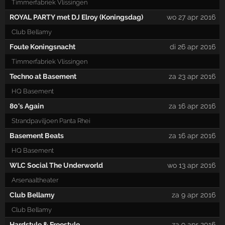
Timmerfabriek Vlissingen
ROYAL PARTY met DJ Elroy (Koningsdag)
wo 27 apr 2016
Club Bellamy
Foute Koningsnacht
di 26 apr 2016
Timmerfabriek Vlissingen
Techno at Basement
za 23 apr 2016
HQ Basement
80's Again
za 16 apr 2016
Strandpaviljoen Panta Rhei
Basement Beats
za 16 apr 2016
HQ Basement
WLC Social The Underworld
wo 13 apr 2016
Arsenaaltheater
Club Bellamy
za 9 apr 2016
Club Bellamy
Hardstyle & Freestyle
za 9 apr 2016