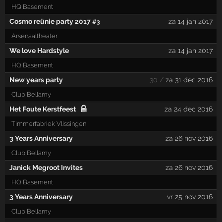
HQ Basement
Cosmo reünie party 2017
za 14 jan 2017
#3
Arsenaaltheater
We love Hardstyle
za 14 jan 2017
HQ Basement
New years party
30 /
za 31 dec 2016
Club Bellamy
Het Foute Kerstfeest
za 24 dec 2016
Timmerfabriek Vlissingen
3 Years Anniversary
za 26 nov 2016
Club Bellamy
Janick Megroot Invites
za 26 nov 2016
HQ Basement
3 Years Anniversary
vr 25 nov 2016
Club Bellamy