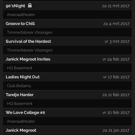
90'sNight
za 11 mrt 2017
Arsenaaltheater
Groove to Chill
za 4 mrt 2017
Timmerfabriek Vlissingen
Survival of the Hardest
vr 3 mrt 2017
Timmerfabriek Vlissingen
Janick Megroot Invites
vr 24 feb 2017
HQ Basement
Ladies Night Out
vr 17 feb 2017
Club Bellamy
Tandje Harder
za 11 feb 2017
HQ Basement
We Love College
vr 10 feb 2017
#8
Arsenaaltheater
Janick Megroot
za 21 jan 2017