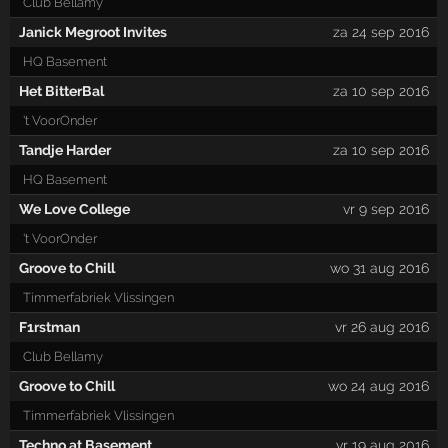
Club Bellamy
Janick Megroot Invites
za 24 sep 2016
HQ Basement
Het BitterBal
za 10 sep 2016
't VoorOnder
Tandje Harder
za 10 sep 2016
HQ Basement
We Love College
vr 9 sep 2016
't VoorOnder
Groove to Chill
wo 31 aug 2016
Timmerfabriek Vlissingen
F1rstman
vr 26 aug 2016
Club Bellamy
Groove to Chill
wo 24 aug 2016
Timmerfabriek Vlissingen
Techno at Basement
vr 19 aug 2016