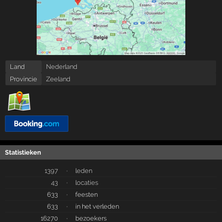
Land
Nederland
Provincie
Zeeland
Statistieken
1397
·
leden
43
·
locaties
633
·
feesten
633
·
in het verleden
16270
·
bezoekers