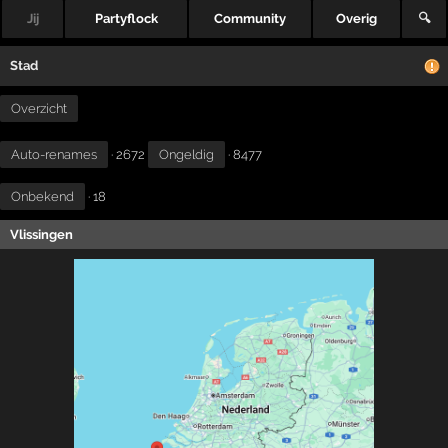
Jij
Partyflock
Community
Overig
🔍
Stad
Overzicht
Auto-renames
· 2672
Ongeldig
· 8477
Onbekend
· 18
Vlissingen