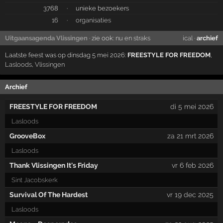
3768
·
unieke bezoekers
16
·
organisaties
Uitgaansagenda Vlissingen
· zie ook:
nu en straks
ical
·
archief
Laatste feest was op dinsdag 5 mei 2026:
FREESTYLE FOR FREEDOM
,
Lasloods
,
Vlissingen
Archief
FREESTYLE FOR FREEDOM
di 5 mei 2026
Lasloods
GrooveBox
za 21 mrt 2026
Lasloods
Thank Vlissingen It's Friday
vr 6 feb 2026
Sint Jacobskerk
Survival Of The Hardest
vr 19 dec 2025
Lasloods