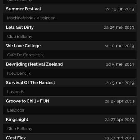
Summer Festival
za 15 jun 2019
Machinefabriek Vlissingen
Lets Get Dirty
za 25 mei 2019
Club Bellamy
We Love College
vr 10 mei 2019
Café De Concurrent
Bevrijdingsfestival Zeeland
zo 5 mei 2019
Nieuwendijk
Survival Of The Hardest
zo 5 mei 2019
Lasloods
Groove to Chill × FIJN
za 27 apr 2019
Lasloods
Kingsnight
za 27 apr 2019
Club Bellamy
C'est Flex
za 30 mrt 2019