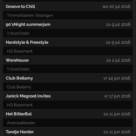
Groove to Chill
wo 20 jul 2016
Timmerfabriek Vlissingen
90'sNight summerjam
za 9 jul 2016
't VoorOnder
Hardstyle & Freestyle
za 9 jul 2016
HQ Basement
Warehouse
za 2 jul 2016
't VoorOnder
Club Bellamy
vr 24 jun 2016
Club Bellamy
Janick Megroot invites
vr 17 jun 2016
HQ Basement
Het BitterBal
za 11 jun 2016
Arsenaaltheater
Tandje Harder
za 11 jun 2016