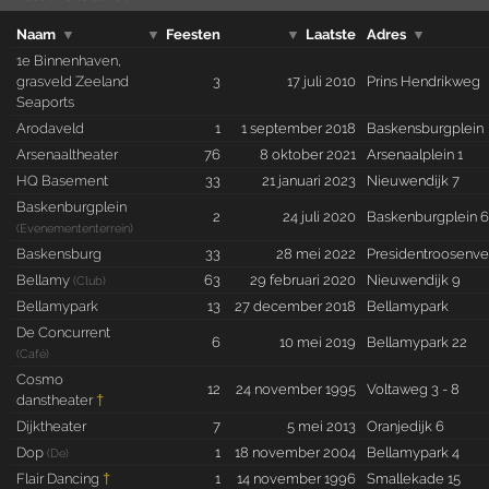
Naam
▼
▼
Feesten
▼
Laatste
Adres
▼
1e Binnenhaven,
grasveld Zeeland
3
17 juli 2010
Prins Hendrikweg
Seaports
Arodaveld
1
1 september 2018
Baskensburgplein
Arsenaaltheater
76
8 oktober 2021
Arsenaalplein 1
HQ Basement
33
21 januari 2023
Nieuwendijk 7
Baskenburgplein
2
24 juli 2020
Baskenburgplein 
(Evenemententerrein)
Baskensburg
33
28 mei 2022
Presidentroosenve
Bellamy
63
29 februari 2020
Nieuwendijk 9
(Club)
Bellamypark
13
27 december 2018
Bellamypark
De Concurrent
6
10 mei 2019
Bellamypark 22
(Café)
Cosmo
12
24 november 1995
Voltaweg 3 - 8
danstheater
†
Dijktheater
7
5 mei 2013
Oranjedijk 6
Dop
1
18 november 2004
Bellamypark 4
(De)
Flair Dancing
†
1
14 november 1996
Smallekade 15