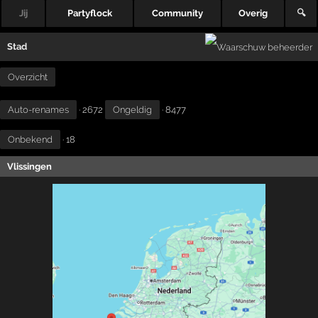
Jij
Partyflock
Community
Overig
🔍
Stad
Overzicht
Auto-renames
· 2672
Ongeldig
· 8477
Onbekend
· 18
Vlissingen