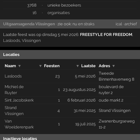
3768
·
unieke bezoekers
16
·
organisaties
Uitgaansagenda Vlissingen
· zie ook:
nu en straks
ical
·
archief
Laatste feest was op dinsdag 5 mei 2026:
FREESTYLE FOR FREEDOM
,
Lasloods
,
Vlissingen
Locaties
Naam
▼
▼
Feesten
▼
Laatste
Adres
▼
Tweede
Lasloods
23
5 mei 2026
Binnenhavenweg 8
Michiel de
boulevard de
1
23 augustus 2025
Ruyter
ruyter 2
Sint Jacobskerk
1
6 februari 2026
oude markt 2
Strand
4
31 mei 2025
Strand Vlissingen
Vlissingen
Van
Zwanenburgseweg
1
19 juli 2025
Woelderenpark
11-2
Inactieve locaties