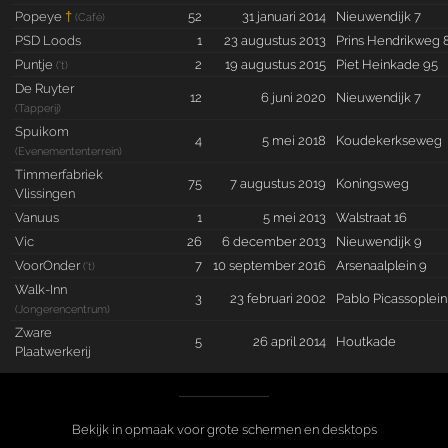
Popeye
†
52
31 januari 2014
Nieuwendijk 7
(Café)
PSD Loods
1
23 augustus 2013
Prins Hendrikweg 
Puntje
2
19 augustus 2015
Piet Heinkade 95
('t)
De Ruyter
12
6 juni 2020
Nieuwendijk 7
(Tapperij)
Spuikom
4
5 mei 2018
Koudekerkseweg
(Evenemententerrein)
Timmerfabriek
75
7 augustus 2019
Koningsweg
Vlissingen
Vanuus
1
5 mei 2013
Walstraat 16
Vic
26
6 december 2013
Nieuwendijk 9
VoorOnder
7
10 september 2016
Arsenaalplein 9
('t)
Walk-Inn
3
23 februari 2002
Pablo Picassoplein
(Jongerencentrum)
Zware
5
26 april 2014
Houtkade
Plaatwerkerij
Bekijk in opmaak voor grote schermen en desktops