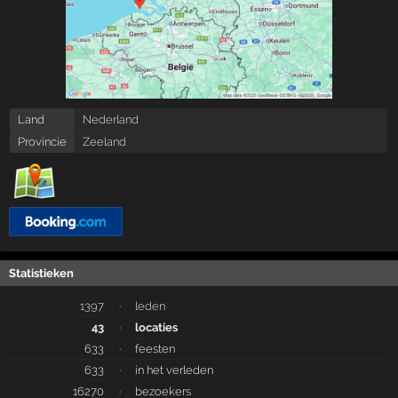
Land
Nederland
Provincie
Zeeland
Statistieken
1397
·
leden
43
·
locaties
633
·
feesten
633
·
in het verleden
16270
·
bezoekers