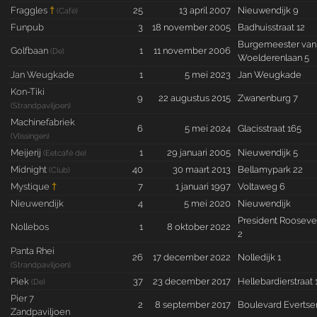
Fraggles
†
25
13 april 2007
Nieuwendijk 9
(Café)
Funpub
3
18 november 2005
Badhuisstraat 12
Burgemeester van
Golfbaan
1
11 november 2006
(De)
Woelderenlaan 5
Jan Weugkade
1
5 mei 2023
Jan Weugkade
Kon-Tiki
9
22 augustus 2015
Zwanenburg 7
(Strandpaviljoen)
Machinefabriek
6
5 mei 2024
Glacisstraat 165
(Vlissingen)
Meijerij
1
29 januari 2005
Nieuwendijk 5
(Eetcafé de)
Midnight
40
30 maart 2013
Bellamypark 22
(Club)
Mystique
†
7
1 januari 1997
Voltaweg 6
Nieuwendijk
4
5 mei 2020
Nieuwendijk
President Rooseve
Nollebos
1
8 oktober 2022
2
Panta Rhei
26
17 december 2022
Nolledijk 1
(Strandpaviljoen)
Piek
37
23 december 2017
Hellebardierstraat 
(De)
Pier 7
2
8 september 2017
Boulevard Evertse
Zandpaviljoen