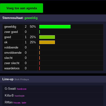
Voeg toe aan agenda
Stemresultaat:
geweldig
geweldig
2
50%
zeer goed
0
goed
1
25%
ok
1
25%
voldoende
0
onvoldoende
0
slecht
0
zeer slecht
0
waardeloos
0
Line-up
Sick Fridays
G-Swatt
hardcore
Killa-B
hardstyle
R#bin
house, latin