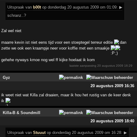
Uitspraak
van
b00t
op donderdag 20 augustus 2009 om 01:09:
▶
schranz..?
Zal wel niet
maarre kevin ist niet eens tijd voor een stoeptegel terreur editie
dan
zette we ook een kraampje neer voor koffie met een smaakje
gehehe nyways kmoe nog wel ff kijke hoelaat ik kom
laatste aanpassing
20 augustus 2009 16:29
Gyz
20 augustus 2009 16:36
ik weet niet wat Killa zal draaien, maar ik hou het rustig van de keer denk
ik
Killa-B & Soundmill
20 augustus 2009 18:40
Uitspraak
van
Stuuut
op donderdag 20 augustus 2009 om 16:28:
▶