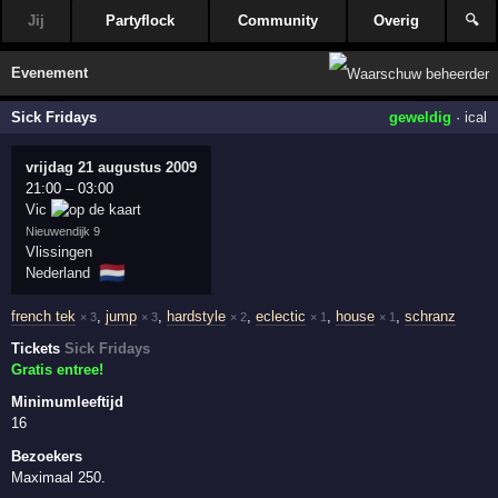
Jij
Partyflock
Community
Overig
🔍
Evenement
Sick Fridays
geweldig
·
ical
vrijdag 21 augustus 2009
21:00
–
03:00
Vic
Nieuwendijk 9
Vlissingen
🇳🇱
Nederland
french tek
,
jump
,
hardstyle
,
eclectic
,
house
,
schranz
× 3
× 3
× 2
× 1
× 1
Tickets
Sick Fridays
Gratis entree!
Minimumleeftijd
16
Bezoekers
Maximaal 250.