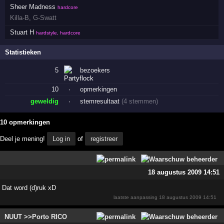
Sheer Madness
hardcore
Killa-B
,
G-Swatt
Stuart H
hardstyle, hardcore
Statistieken
5
bezoekers
10
·
opmerkingen
geweldig
·
stemresultaat
(4 stemmen)
10 opmerkingen
Deel je mening!
Log in
of
registreer
18 augustus 2009 14:51
Dat word (d)ruk xD
laatste aanpassing
18 augustus 2009 14:51
NUUT >>Porto RICO