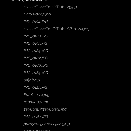
+ 11
.:HakkeTakkeTerrOrTrut:. ·
4y.jpg
Foto's-0003.jpg
IMG_0194.JPG
.:HakkeTakkeTerrOrTrut:. ·
SP_A1214.jpg
IMG_0188.JPG
IMG_0191.JPG
IMG_0184.JPG
IMG_0187.JPG
IMG_0166.JPG
IMG_0164.JPG
drfjn.bmp
IMG_0121.JPG
Foto's-0124.jpg
naamloos.bmp
139518387r139518390.jpg
IMG_0081.JPG
pur65c025abda2e5a85.jpg