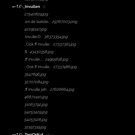
«··†.(*·.¸Invullen
· 16
27540829.jpg
.:en de laatste:. ·
29767003.png
42295147.jpg
.:Invulle:D:. ·
38373354.jpg
.: Ook ff invulle:. ·
27337361.jpg
:$ ·
43430358.jpg
.:ff invulle..:. ·
24955618.jpg
.: Ook ff invulle:. ·
27337486.jpg
3547896.jpg
32707084.jpg
.:ff invulle jah:. ·
27626664.jpg
46872410.jpg
31063792.jpg
54253429.jpg
54253128.jpg
32197319.jpg
«··†.(*·.¸TerrOrKut
· 98