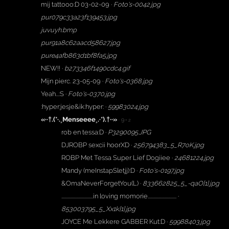
mij tattooo:D 03-02-09 ·
Foto's-0042.jpg
pur079c33a23f139453.jpg
juvuyh.bmp
pur91a8c62aacd58627.jpg
pure4afb863d1bf8fa5.jpg
NEW!! ·
b273346f1490cdc4.gif
Mijn pierc. 23-05-09 ·
Foto's-0368.jpg
Yeah...:S ·
Foto's-0370.jpg
:hyper:jesje&ik:hyper: ·
59983024.jpg
«··†.(*·.¸Menseeee¸.·*).†··»
· 9
+ 2
rob en tessa:D ·
P3290095.JPG
DJROBP sexcii hoorXD ·
256794383_5_R7oK.jpg
ROBP Met Tessa Super Lief Dogiiee ·
24681224.jpg
Mandy (meInstapSletjj):D ·
Foto's-0197.jpg
&OmaNeverForgetYou(L) ·
833662825_5_-qaO[1].jpg
...............................in loving momorie............................ ·
853003795_5_Xx1k[1].jpg
JOYCE Me Lekkere GABBER Kut:D ·
59988403.jpg