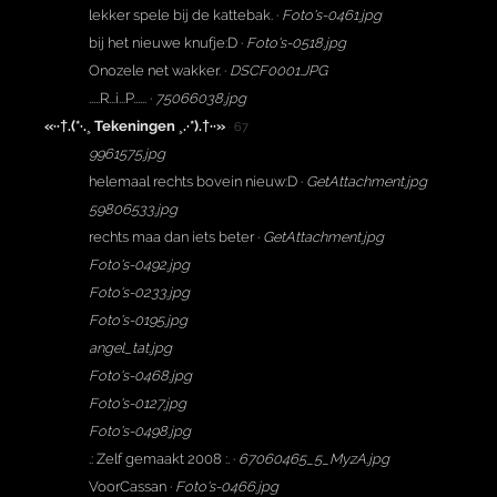
lekker spele bij de kattebak. ·
Foto's-0461.jpg
bij het nieuwe knufje:D ·
Foto's-0518.jpg
Onozele net wakker. ·
DSCF0001.JPG
.....R...i...P...... ·
75066038.jpg
«··†.(*·.¸ Tekeningen ¸.·*).†··»
· 67
9961575.jpg
helemaal rechts bovein nieuw:D ·
GetAttachment.jpg
59806533.jpg
rechts maa dan iets beter ·
GetAttachment.jpg
Foto's-0492.jpg
Foto's-0233.jpg
Foto's-0195.jpg
angel_tat.jpg
Foto's-0468.jpg
Foto's-0127.jpg
Foto's-0498.jpg
.: Zelf gemaakt 2008 :. ·
67060465_5_MyzA.jpg
VoorCassan ·
Foto's-0466.jpg