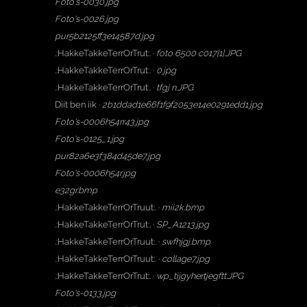
Foto's-0030.jpg
Foto's-0026.jpg
pur5b2125ff3e14587d.jpg
.:HakkeTakkeTerrOrTrut:. ·
foto 6500 c017[1].JPG
.:HakkeTakkeTerrOrTrut:. ·
0.jpg
.:HakkeTakkeTerrOrTrut:. ·
tfgj n.JPG
Diit ben iik ·
2b1ddad1e66f1f9f2053e14e0291edd1.jpg
Foto's-0006h54rr43.jpg
Foto's-0125_1.jpg
pur82a6e3f384d45de7.jpg
Foto's-0006h54r.jpg
e32gr.bmp
.:HakkeTakkeTerrOrTruut:. ·
mii2k.bmp
.:HakkeTakkeTerrOrTrut:. ·
SP_A1213.jpg
.:HakkeTakkeTerrOrTruut:. ·
swfhjgj.bmp
.:HakkeTakkeTerrOrTruut:. ·
collage7.jpg
.:HakkeTakkeTerrOrTrut:. ·
wp_tijgyhertjegftt.JPG
Foto's-0133.jpg