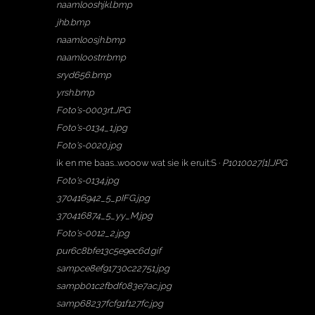
naamlooshjkl.bmp
jhb.bmp
naamloosjh.bmp
naamloostrr.bmp
sryd656.bmp
yrsh.bmp
Foto's-0003rt.JPG
Foto's-0134_1.jpg
Foto's-0020.jpg
ik en me baas...wooow wat sie ik eruit:S ·
P1010027[1].JPG
Foto's-0134.jpg
370416942_5_pIFG.jpg
370416874_5_yy_M.jpg
Foto's-0012_2.jpg
pur6c8bfe13c5e9ec6d.gif
sampce8ef91730c22751.jpg
sampb01c2fbdf083e7ac.jpg
samp68237fcf91f127fc.jpg