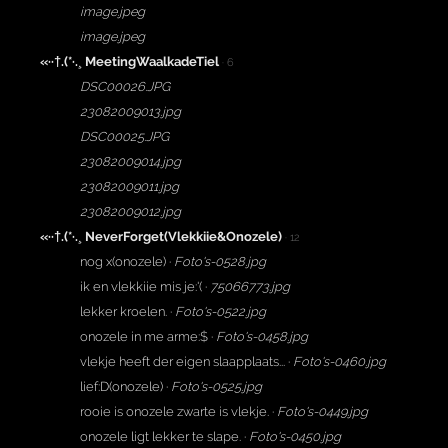
image.jpeg
image.jpeg
«··†.(*·.¸ MeetingWaalkadeTiel
· 6
DSC00026.JPG
23082009013.jpg
DSC00025.JPG
23082009014.jpg
23082009011.jpg
23082009012.jpg
«··†.(*·.¸ NeverForget(Vlekkiie&Onozele)
· 12
nog x(onozele) ·
Foto's-0528.jpg
ik en vlekkiie mis je:'( ·
75066773.jpg
lekker kroelen. ·
Foto's-0522.jpg
onozele in me arme:$ ·
Foto's-0458.jpg
vlekje heeft der eigen slaapplaats... ·
Foto's-0460.jpg
lief:D(onozele) ·
Foto's-0525.jpg
rooie is onozele zwarte is vlekje. ·
Foto's-0449.jpg
onozele ligt lekker te slape. ·
Foto's-0450.jpg