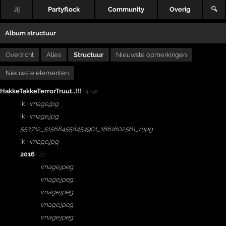
Jij
Partyflock
Community
Overig
🔍
Album structuur
Overzicht
Alles
Structuur
Nieuwste opmerkingen
Nieuwste elementen
HakkeTakkeTerrorTruut..!!!
· 4
+ 98
Ik ·
image.jpg
Ik ·
image.jpg
552712_515684558454901_1661602561_n.jpg
Ik ·
image.jpg
2016
· 43
image.jpeg
image.jpeg
image.jpeg
image.jpeg
image.jpeg