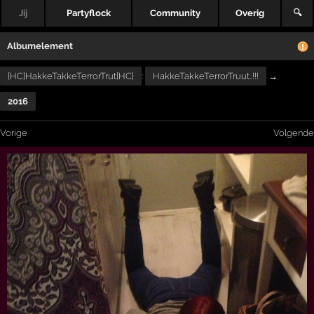
Jij
Partyflock
Community
Overig
🔍
Albumelement
{HC}HakkeTakkeTerrorTrut{HC}
:
HakkeTakkeTerrorTruut..!!!
→
2016
Vorige
Volgende