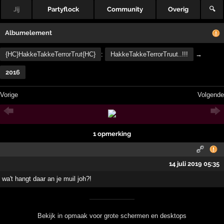
Jij
Partyflock
Community
Overig
🔍
Albumelement
{HC}HakkeTakkeTerrorTrut{HC}
:
HakkeTakkeTerrorTruut..!!!
→
2016
Vorige
Volgende
1 opmerking
14 juli 2019 05:35
wa't hangt daar an je muil joh?!
Bekijk in opmaak voor grote schermen en desktops