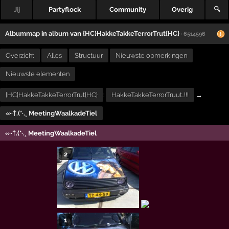
Jij
Partyflock
Community
Overig
🔍
Albummap
in
album
van
{HC}HakkeTakkeTerrorTrut{HC}
· 6514596
Overzicht
Alles
Structuur
Nieuwste opmerkingen
Nieuwste elementen
{HC}HakkeTakkeTerrorTrut{HC}
:
HakkeTakkeTerrorTruut..!!!
→
«··†.(*·.¸ MeetingWaalkadeTiel
«··†.(*·.¸ MeetingWaalkadeTiel
2
1