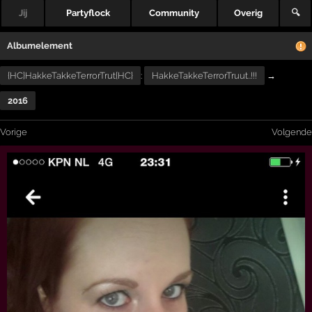
Jij
Partyflock
Community
Overig
🔍
Albumelement
{HC}HakkeTakkeTerrorTrut{HC}
:
HakkeTakkeTerrorTruut..!!!
→
2016
Vorige
Volgende