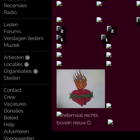
Recensies
Radio
Leden
2
2
Forums
Verslagen (leden)
1
1
Muziek
Artiesten
Locaties
Organisaties
Steden
Contact
Crew
Vacatures
Donaties
Beleid
Help
Adverteren
Voorwaarden