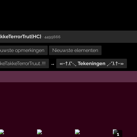
kkeTerrorTrut{HC}
· 4495666
euwste opmerkingen
Nieuwste elementen
eTakkeTerrorTruut..!!!
→
«··†.(*·.¸ Tekeningen ¸.·*).†··»
1