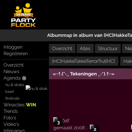
Albummap
in
album
van
{HC}HakkeTa
Inloggen
Overzicht
Alles
Structuur
Ni
Registreren
{HC}HakkeTakkeTerrorTrut{HC}
:
Hakk
Overzicht
Nieuws
«··†.(*·.¸ Tekeningen ¸.·*).†··»
Agenda
nu & straks
kaart
festivals
Winacties
WIN
Trends
Foto's
3
Video's
2
Interviews