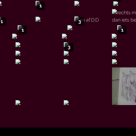
1
1
3
1
1
3