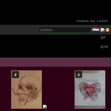
mobiele site
·
contact
🇳🇱
­
2
1