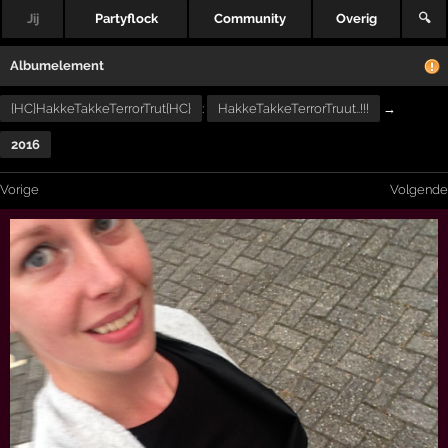
Jij
Partyflock
Community
Overig
🔍
Albumelement
{HC}HakkeTakkeTerrorTrut{HC}
:
HakkeTakkeTerrorTruut..!!!
→
2016
Vorige
Volgende