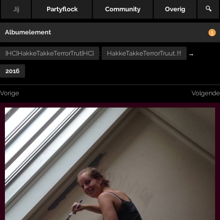
Jij
Partyflock
Community
Overig
🔍
Albumelement
{HC}HakkeTakkeTerrorTrut{HC}
:
HakkeTakkeTerrorTruut..!!!
→
2016
Vorige
Volgende