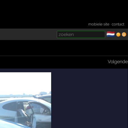
mobiele site
·
contact
🇳🇱
­
Volgende