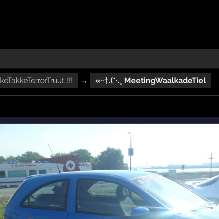
eTakkeTerrorTruut..!!!
→
«··†.(*·.¸ MeetingWaalkadeTiel