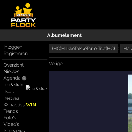
Albumelement
Inloggen
{HC}HakkeTakkeTerrorTrut{HC}
:
Hakk
Registreren
Vorige
Overzicht
Nieuws
Agenda
nu & straks
kaart
festivals
Winacties
WIN
Trends
Foto's
Video's
Interviews