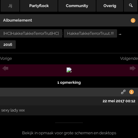
Jij
Partyflock
Community
Overig
🔍
Albumelement
{HC}HakkeTakkeTerrorTrut{HC}
:
HakkeTakkeTerrorTruut..!!!
→
2016
Vorige
Volgende
1 opmerking
22 mei 2017 00:12
sexy lady xxx
Bekijk in opmaak voor grote schermen en desktops