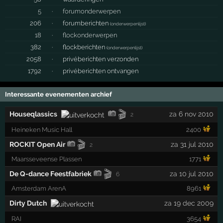
5
·
forumonderwerpen
206
·
forumberichten
(
onderwerpenlijst
)
18
·
flockonderwerpen
382
·
flockberichten
(
onderwerpenlijst
)
2058
·
privéberichten verzonden
1792
·
privéberichten ontvangen
Interessante evenementen archief
🎬
Houseqlassics
za 6 nov 2010
2
Heineken Music Hall
2400
🎬
ROCKIT Open Air
za 31 jul 2010
2
Maarsseveense Plassen
1771
🎬
De Q-dance Feestfabriek
za 10 jul 2010
6
Amsterdam ArenA
8961
Dirty Dutch
za 19 dec 2009
RAI
3654