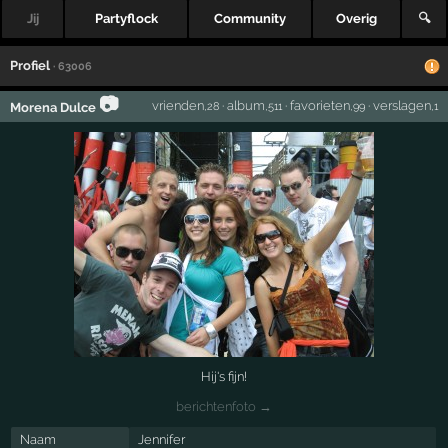
Jij
Partyflock
Community
Overig
🔍
Profiel
· 63006
📷
vrienden
·
album
·
favorieten
·
verslagen
Morena Dulce
,28
,511
,99
,1
Hij's fijn!
berichtenfoto →
Naam
Jennifer