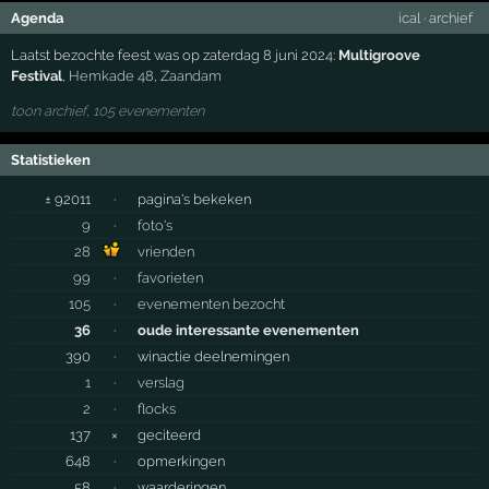
Agenda
ical
·
archief
Laatst bezochte feest was op zaterdag 8 juni 2024:
Multigroove
Festival
,
Hemkade 48
,
Zaandam
toon archief, 105 evenementen
Statistieken
± 92011
·
pagina's bekeken
9
·
foto's
28
vrienden
99
·
favorieten
105
·
evenementen bezocht
36
·
oude interessante evenementen
390
·
winactie deelnemingen
1
·
verslag
2
·
flocks
137
×
geciteerd
648
·
opmerkingen
58
·
waarderingen