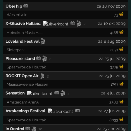
Über hip
za 28 nov 2009
WesterUnie
73
🎬
X-Qlusive Holland
za 10 okt 2009
2
Heineken Music Hall
4188
🎬
Loveland Festival
za 8 aug 2009
Sloterpark
2071
🎬
Pleasure Island
za 25 jul 2009
2
Spaarnwoude Houtrak
3775
🎬
ROCKIT Open Air
za 25 jul 2009
3
Maarsseveense Plassen
1753
🎬
Sensation
za 4 jul 2009
4
Amsterdam ArenA
2388
Awakenings Festival
za 27 jun 2009
Spaarnwoude Houtrak
8033
🎬
In Qontrol
za 25 apr 2009
12