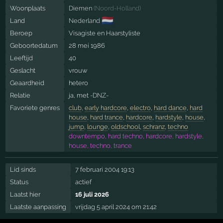
Woonplaats
Diemen
(
Noord-Holland
)
🇳🇱
Land
Nederland
Beroep
Visagiste en Haarstyliste
Geboortedatum
28 mei 1986
Leeftijd
40
Geslacht
vrouw
Geaardheid
hetero
Relatie
ja, met
-DNZ-
Favoriete genres
club
,
early hardcore
,
electro
,
hard dance
,
hard
house
,
hard trance
,
hardcore
,
hardstyle
,
house
,
jump
,
lounge
,
oldschool
,
schranz
,
techno
downtempo, hard techno, hardcore, hardstyle,
house, techno, trance
Lid sinds
7 februari 2004 19:13
Status
actief
Laatst hier
16 juli 2026
Laatste aanpassing
vrijdag 5 april 2024 om 21:42