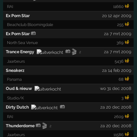
RAI
11660
Ex Porn Star
zo 12 apr 2009
Beachclub Bloomingdale
255
Ex Porn Star
za 7 mrt 2009
North Sea Venue
369
🎬
Trance Energy
za 7 mrt 2009
2
Jaarbeurs
5436
Sneakerz
za 14 feb 2009
Panama
68
Oud & nieuw
wo 31 dec 2008
Studio/K
3
Dirty Dutch
za 20 dec 2008
RAI
2609
🎬
Thunderdome
za 20 dec 2008
2
Jaarbeurs
11586