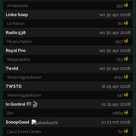
Amstelveld
353
Linke Soep
wo 30 apr 2008
Le Patron
80
Radio 538
wo 30 apr 2008
Museumplein
1917
Royal Fire
wo 30 apr 2008
Stoperaplein
753
Twstd
wo 30 apr 2008
Weteringplantsoen
1692
TWSTD
di 29 apr 2008
Weteringplantsoen
341
🎬
In Qontrol
za 19 apr 2008
RAI
11869
SnoopGood
zo 23 mrt 2008
Claus Event Center
62