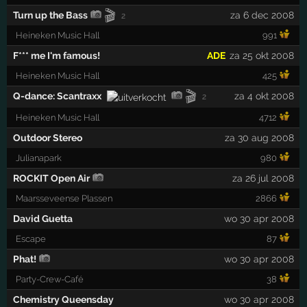
🎬
Turn up the Bass
za 6 dec 2008
2
Heineken Music Hall
991
F*** me I'm famous!
ADE
za 25 okt 2008
Heineken Music Hall
425
🎬
Q-dance: Scantraxx
za 4 okt 2008
2
Heineken Music Hall
4712
Outdoor Stereo
za 30 aug 2008
Julianapark
980
ROCKIT Open Air
za 26 jul 2008
Maarsseveense Plassen
2866
David Guetta
wo 30 apr 2008
Escape
87
Phat!
wo 30 apr 2008
Party-Crew-Café
38
Chemistry Queensday
wo 30 apr 2008