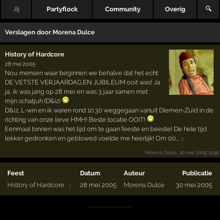
Jij
Partyflock
Community
Overig
🔍
Verslagen door
Morena Dulce
History of Hardcore
28 mei 2005
Nou mensen waar beginnen we behalve dat het echt
DE VETSTE VERJAARDAG EN JUBILEUM ooit was! Ja
ja, ik was jarig op 28 mei en was 3 jaar samen met
mijn schatjuh (D&iz)
D&iz, L-win en ik waren rond 10.30 weggegaan vanuit Diemen-Zuid in de
richting van onze lieve HMH! Beste locatie OOIT!
Eenmaal binnen was het tijd om te gaan feeste en beeste! De hele tijd
lekker gedronken en geblowed voelde me heerlijk! Om 00.…
3
Morena Dulce
, 30 mei 2005 13:45
Feest
Datum
Auteur
Publicatie
History of Hardcore
28 mei 2005
Morena Dulce
30 mei 2005
·
3