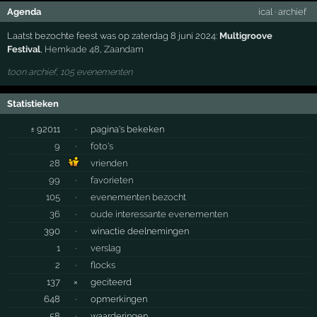
Agenda
ical
·
archief
Laatst bezochte feest was op zaterdag 8 juni 2024:
Multigroove
Festival
,
Hemkade 48
,
Zaandam
toon archief, 105 evenementen
Statistieken
± 92011
·
pagina's bekeken
9
·
foto's
28
vrienden
99
·
favorieten
105
·
evenementen bezocht
36
·
oude interessante evenementen
390
·
winactie deelnemingen
1
·
verslag
2
·
flocks
137
×
geciteerd
648
·
opmerkingen
58
·
waarderingen