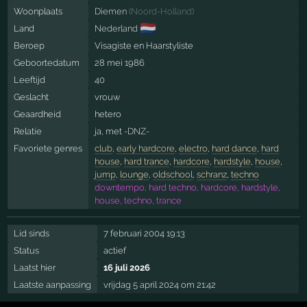
Woonplaats
Diemen
(
Noord-Holland
)
🇳🇱
Land
Nederland
Beroep
Visagiste en Haarstyliste
Geboortedatum
28 mei 1986
Leeftijd
40
Geslacht
vrouw
Geaardheid
hetero
Relatie
ja, met
-DNZ-
Favoriete genres
club
,
early hardcore
,
electro
,
hard dance
,
hard
house
,
hard trance
,
hardcore
,
hardstyle
,
house
,
jump
,
lounge
,
oldschool
,
schranz
,
techno
downtempo, hard techno, hardcore, hardstyle,
house, techno, trance
Lid sinds
7 februari 2004 19:13
Status
actief
Laatst hier
16 juli 2026
Laatste aanpassing
vrijdag 5 april 2024 om 21:42