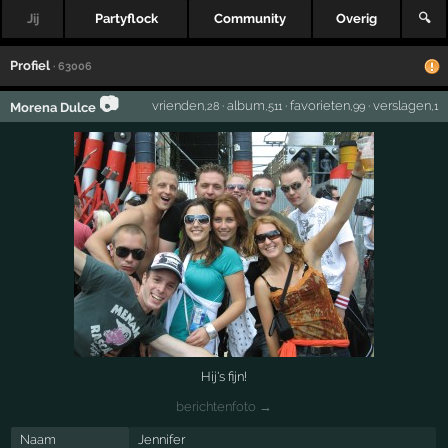
Jij
Partyflock
Community
Overig
🔍
Profiel
· 63006
📷
vrienden
·
album
·
favorieten
·
verslagen
Morena Dulce
,28
,511
,99
,1
Hij's fijn!
berichtenfoto →
Naam
Jennifer