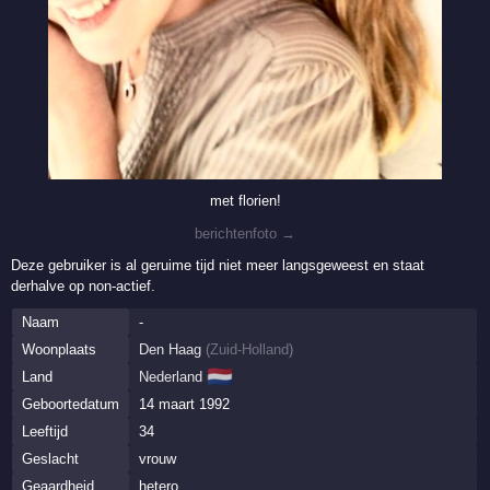
met florien!
berichtenfoto →
Deze gebruiker is al geruime tijd niet meer langsgeweest en staat
derhalve op non-actief.
Naam
-
Woonplaats
Den Haag
(
Zuid-Holland
)
🇳🇱
Land
Nederland
Geboortedatum
14 maart 1992
Leeftijd
34
Geslacht
vrouw
Geaardheid
hetero