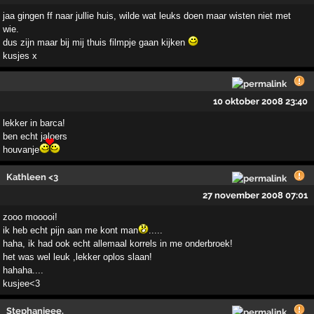
jaa gingen ff naar jullie huis, wilde wat leuks doen maar wisten niet met
wie.
dus zijn maar bij mij thuis filmpje gaan kijken
kusjes x
10 oktober 2008 23:40
lekker in barca!
ben echt jaloers
houvanje
Kathleen <3
27 november 2008 07:01
zooo mooooi!
ik heb echt pijn aan me kont man
.....
haha, ik had ook echt allemaal korrels in me onderbroek!
het was wel leuk ,lekker oplos slaan!
hahaha....
kusjee<3
Stephanieee.