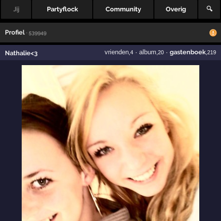
Jij
Partyflock
Community
Overig
🔍
Profiel
· 539949
vrienden
·
album
·
gastenboek
Nathalie<3
,4
,20
,219