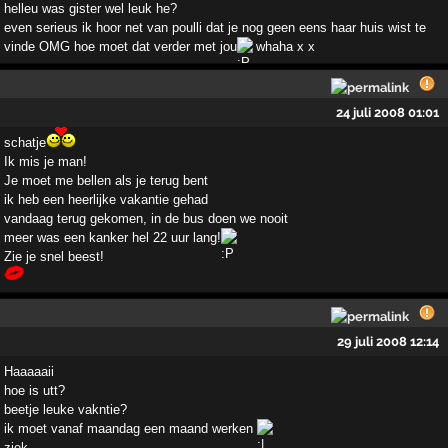
helleu was gister wel leuk he?
even serieus ik hoor net van poulli dat je nog geen eens haar huis wist te
vinde OMG hoe moet dat verder met jou
whaha x x
24 juli 2008 01:01
schatje
Ik mis je man!
Je moet me bellen als je terug bent
ik heb een heerlijke vakantie gehad
vandaag terug gekomen, in de bus doen we nooit
meer was een kanker hel 22 uur lang!
Zie je snel beest!
29 juli 2008 12:14
Haaaaaii
hoe is utt?
beetje leuke vakntie?
ik moet vanaf maandag een maand werken
ziek