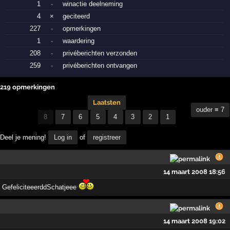
1
·
winactie deelneming
4
×
geciteerd
227
·
opmerkingen
1
·
waardering
208
·
privéberichten verzonden
259
·
privéberichten ontvangen
219 opmerkingen
Laatsten
ouder ≡ 7
8
7
6
5
4
3
2
1
Deel je mening!
Log in
of
registreer
14 maart 2008 18:56
GefeliciteeerddSchatjeee
14 maart 2008 19:02