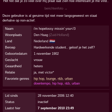
Het feit dat je zo veel over mij praat laat zien hoe interresant je me vind..
berichtenfoto →
Deze gebruiker is al geruime tijd niet meer langsgeweest en staat
derhalve op non-actief.
Naam
i'm hopelossy missin' you</3
Woonplaats
Den Haag
(
Zuid-Holland
)
🇳🇱
Land
Nederland
Beroep
Hardwerkende student.. geloof je het zelf?
Geboortedatum
1 november 1902
Geslacht
vrouw
Geaardheid
hetero
Relatie
ja, met
victor*
Favoriete genres
hip hop
,
lounge
,
r&b
,
urban
downtempo, hip hop, r&b, urban
Lid sinds
28 november 2006 12:40
Status
inactief
Laatst hier
7 september 2010 23:49