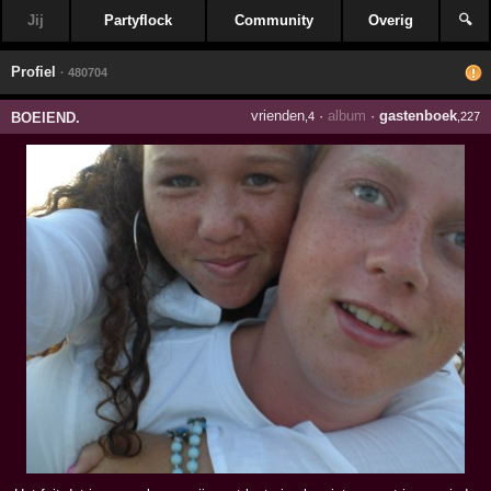
Jij
Partyflock
Community
Overig
🔍
Profiel
· 480704
vrienden
·
album
·
gastenboek
BOEIEND.
,4
,227