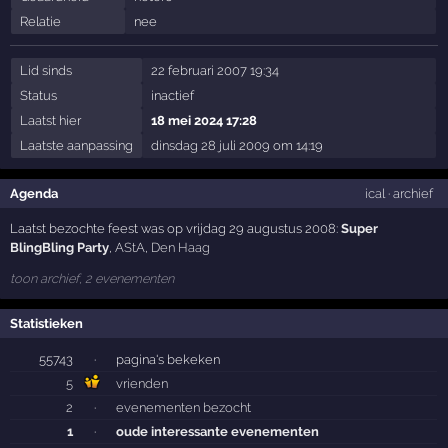
Relatie
nee
Lid sinds
22 februari 2007 19:34
Status
inactief
Laatst hier
18 mei 2024 17:28
Laatste aanpassing
dinsdag 28 juli 2009 om 14:19
Agenda
ical
·
archief
Laatst bezochte feest was op vrijdag 29 augustus 2008:
Super
BlingBling Party
,
AStA
,
Den Haag
toon archief, 2 evenementen
Statistieken
55743
·
pagina's bekeken
5
vrienden
2
·
evenementen bezocht
1
·
oude interessante evenementen