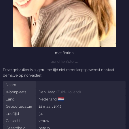
met florien!
berichtenfoto →
Deze gebruiker is al geruime tijd niet meer langsgeweest en staat
derhalve op non-actief.
Naam
-
Woonplaats
Den Haag
(
Zuid-Holland
)
🇳🇱
Land
Nederland
Geboortedatum
14 maart 1992
Leeftijd
34
Geslacht
vrouw
Geaardheid
hetero