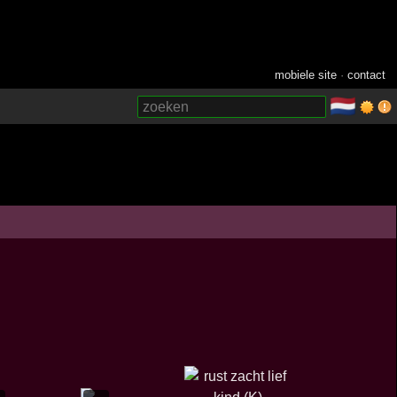
mobiele site
·
contact
🇳🇱
­