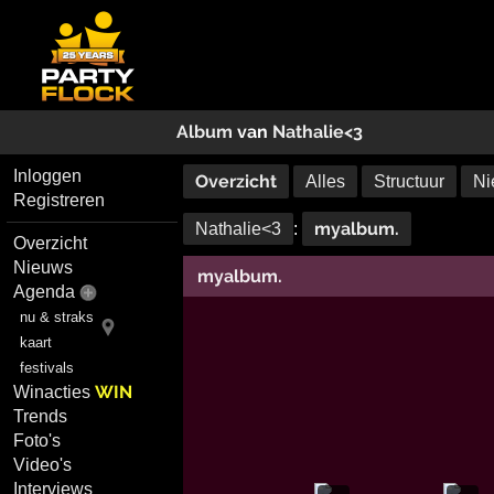
Album
van
Nathalie<3
Inloggen
Overzicht
Alles
Structuur
Ni
Registreren
myalbum.
Nathalie<3
:
Overzicht
Nieuws
myalbum.
Agenda
nu & straks
kaart
festivals
WIN
Winacties
Trends
Foto's
Video's
Interviews