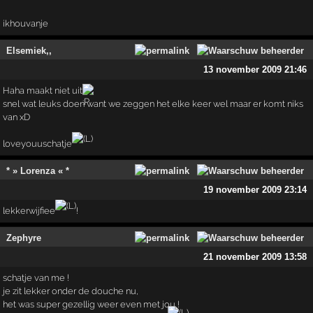
ikhouvanje
Elsemiek,,
13 november 2009 21:46
Haha maakt niet uit
snel wat leuks doen want we zeggen het elke keer wel maar er komt niks
van xD
loveyouuschatje
* » Lorenza « *
19 november 2009 23:14
lekkerwijfiee
!
Zephyre
21 november 2009 13:58
schatje van me !
je zit lekker onder de douche nu,
het was super gezellig weer even met jou !