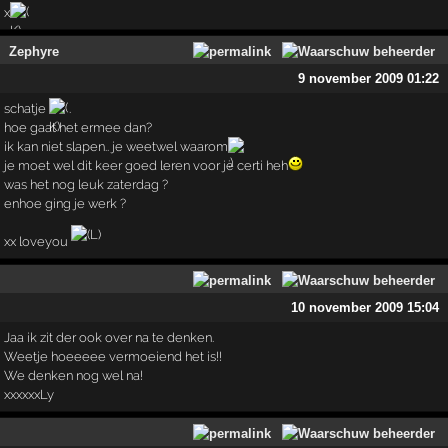
x
Zephyre
9 november 2009 01:22
schatje
.
hoe gaat het ermee dan?
ik kan niet slapen.. je weetwel waarom
je moet wel dit keer goed leren voor je certi heh
was het nog leuk zaterdag ?
enhoe ging je werk ?
xx loveyou
10 november 2009 15:04
Jaa ik zit der ook over na te denken.
Weetje hoeeeee vermoeiend het is!!
We denken nog wel na!
xxxxxxLy