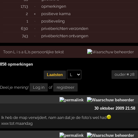
1713
·
opmerkingen
2
×
positieve karma
1
·
positieveling
630
·
privéberichten verzonden
743
·
privéberichten ontvangen
Toon L i s a (L)s persoonlijke tekst
858 opmerkingen
ouder ≡ 28
Laatsten
Deel je mening!
Log in
of
registreer
30 oktober 2009 21:58
Ik heb de map verwijdert, nam aan dat je de foto's wel had
xxxx tot maandag