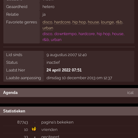
Geaardheid
hetero
Relatie
ja
Favoriete genres
disco
,
hardcore
,
hip hop
,
house
,
lounge
,
r&b
,
urban
disco, downtempo, hardcore, hip hop, house,
r&b, urban
Lid sinds
9 augustus 2007 12:40
Status
inactief
Laatst hier
24 april 2022 07:51
Laatste aanpassing
dinsdag 10 december 2013 om 12:37
Agenda
ical
Statistieken
87743
·
pagina's bekeken
10
vrienden
33
×
geciteerd