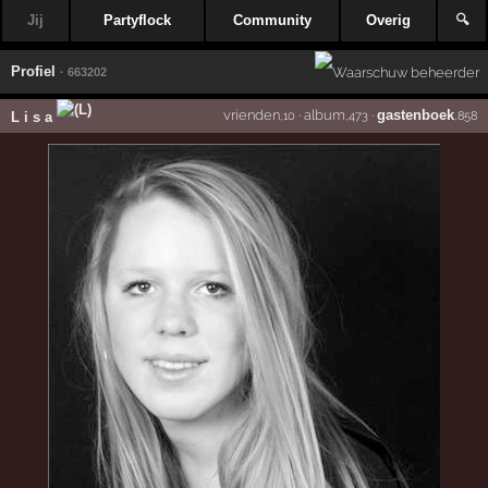
Jij
Partyflock
Community
Overig
🔍
Profiel
· 663202
vrienden
·
album
·
gastenboek
L i s a
,10
,473
,858