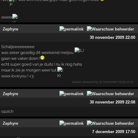
xxxxxx
Zephyre
30 november 2009 22:00
Schatjeeeeeeeee
was zeker gezellig dit weekeind metjou
gaan we vaker doen !
echt super goed van je duits ! nu ik nog haha
maar ik zie je morgen weer tut
xxxxx loveyou ! <3.
laatste aanpassing
30 november 2009 22:01
Zephyre
30 november 2009 22:08
opzich
Zephyre
7 december 2009 17:50