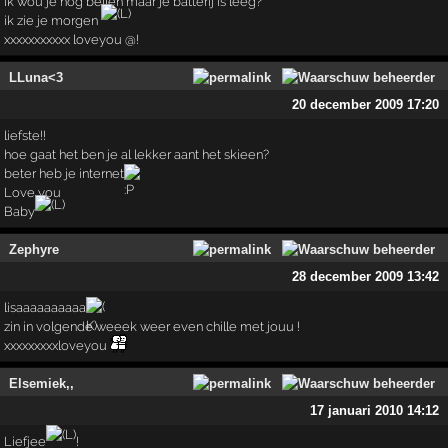
ik wou je nog bellen maar je batterij is leeg?
ik zie je morgen
xxxxxxxxxxx loveyou @!
LLuna<3
20 december 2009 17:20
liefste!!
hoe gaat het ben je al lekker aant het skieen?
beter heb je internet
Love you
Baby
Zephyre
28 december 2009 13:42
lisaaaaaaaaaa
zin in volgende weeek weer even chille met jouu !
xxxxxxxxxloveyou
Elsemiek,,
17 januari 2010 14:12
Liefjee
!