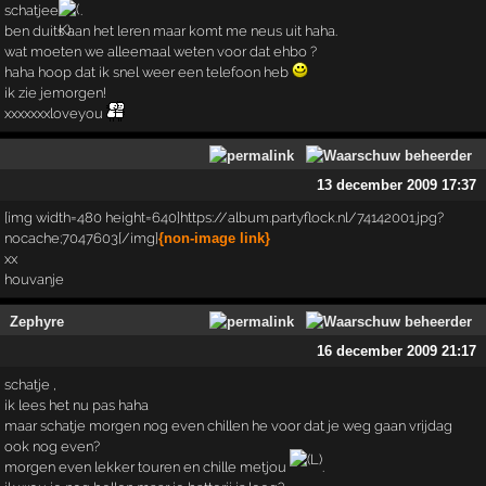
schatjee
.
ben duits aan het leren maar komt me neus uit haha.
wat moeten we alleemaal weten voor dat ehbo ?
haha hoop dat ik snel weer een telefoon heb
ik zie jemorgen!
xxxxxxxloveyou
13 december 2009 17:37
[img width=480 height=640]https://album.partyflock.nl/74142001.jpg?
nocache;7047603[/img]
{non-image link}
xx
houvanje
Zephyre
16 december 2009 21:17
schatje ,
ik lees het nu pas haha
maar schatje morgen nog even chillen he voor dat je weg gaan vrijdag
ook nog even?
morgen even lekker touren en chille metjou
.