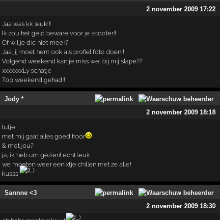
2 november 2009 17:22
Jaa was kk leuk!!!
Ik zou het geld beware voor je scooter!!
Of wil je die niet meer?
Jaa jij moet hem ook als profiel foto doen!!
Volgend weekend kan je miss wel bij mij slape??
xxxxxxxLy schatje
Top weekend gehad!!
Jody *
2 november 2009 18:18
tutje,
met mij gaat alles goed hoor
!
& met jou?
ja, ik heb um gezien! echt leuk
we moeten weer een xtje chillen met ze alle!
kusss
Sannne <3
2 november 2009 18:30