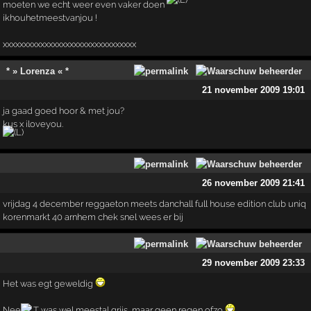
moeten we echt weer even vaker doen
ikhouhetmeestvanjou !
xxxxxxxxxxxxxxxxxxxxxxxxxxxxxxxx
* » Lorenza « *
21 november 2009 19:01
ja gaad goed hoor & met jou?
kus x iloveyou.
26 november 2009 21:41
vrijdag 4 december reggaeton meets danchall full house edition club uniq
korenmarkt 40 arnhem chek snel wees er bij
29 november 2009 23:33
Het was egt geweldig
Nee
T was wel meestal grijs, maar geen regen ofzo