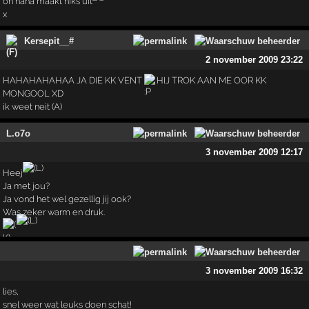
oh haha maakt niks uit
x
Kersepit__#
2 november 2009 23:22
HAHAHAHAHAA JA DIE KK VENT
HIJ TROK AAN ME OOR KK
MONGOOL XD
ik weet neit (A)
L.o7o
3 november 2009 12:17
Heej
Ja met jou?
Ja vond het wel gezellig jij ook?
Was zeker warm en druk.
3 november 2009 16:32
lies,
snel weer wat leuks doen schat!