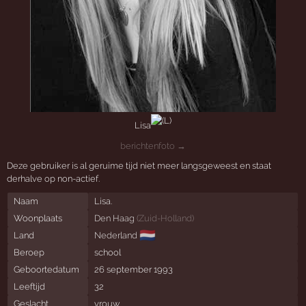
Lisa
berichtenfoto →
Deze gebruiker is al geruime tijd niet meer langsgeweest en staat
derhalve op non-actief.
Naam
Lisa.
Woonplaats
Den Haag
(
Zuid-Holland
)
🇳🇱
Land
Nederland
Beroep
school
Geboortedatum
26 september 1993
Leeftijd
32
Geslacht
vrouw