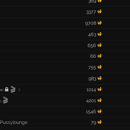
369
3377
9708
463
656
66
755
983
🎬
1014
me
7
🎬
4201
1546
ty Pussylounge
79