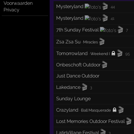
Voorwaarden
🎬
Mysteryland
44
Privacy
🎬
Mysteryland
41
🎬
7th Sunday Festival
7
🎬
Zsa Zsa Su
·
Miracles
🎬
Tomorrowland
·
Weekend I
95
🎬
Onbeschoft Outdoor
Just Dance Outdoor
🎬
Lakedance
3
Sunday Lounge
🎬
Crazyland
·
Ball Masquerade
🎬
Lost Memories Outdoor Festival
🎬
LatinVillage Festival
3