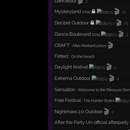
🎬
Dancetour
3
🎬
Mysteryland
2014
13
🎬
Decibel Outdoor
2
25
🎬
Dance Boulevard
2014
3
🎬
CRAFT
·
After Motherfuckers
Flirterz
·
On the beach
🎬
Daylight festival
5
🎬
Extrema Outdoor
4
Sensation
·
Welcome to the Pleasure Do
Free Festival
·
The Harder Styles
🎬
Nightmare 2.0 Outdoor
2
After the Party Un-official afterpar