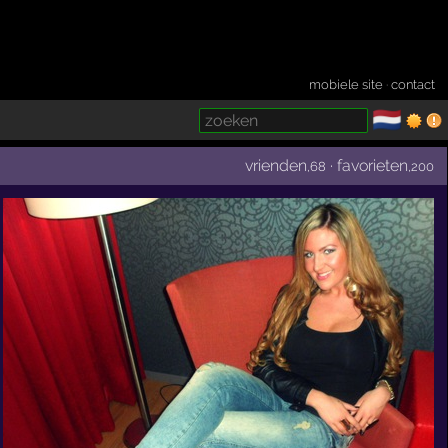
mobiele site
·
contact
🇳🇱
­
vrienden
·
favorieten
,68
,200