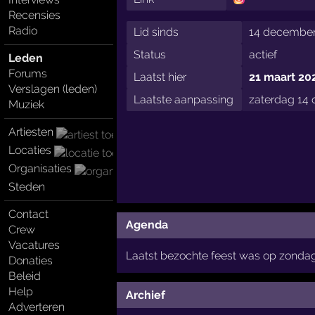
Recensies
Radio
Lid sinds
14 december
Status
actief
Leden
Forums
Laatst hier
21 maart 20
Verslagen (leden)
Laatste aanpassing
zaterdag 14 
Muziek
Artiesten
Locaties
Organisaties
Steden
Contact
Agenda
Crew
Vacatures
Laatst bezochte feest was op zonda
Donaties
Beleid
Help
Archief
Adverteren