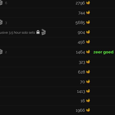
🎬
2796
6
744
🎬
5685
3
🎬
904
usive 3,5 hour solo sets
456
🎬
1464
zeer goed
2
323
628

70
1413
16
1966