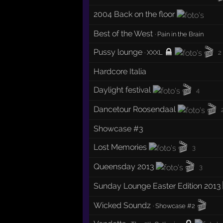
2004 Back on the floor
Best of the West
·
Pain in the Brain
🎬
Pussy lounge
·
XXXL
2
Hardcore Italia
🎬
Daylight festival
4
🎬
Dancetour Roosendaal
Showcase #3
🎬
Lost Memories
3
🎬
Queensday 2013
3
Sunday Lounge Easter Edition 2013
🎬
Wicked Soundz
·
Showcase #2