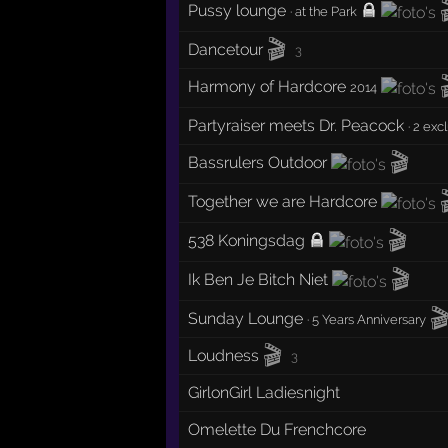
Pussy lounge
·
at the Park
🎬
Dancetour
3
Harmony of Hardcore
2014
Partyraiser meets Dr. Peacock
·
2 excl
🎬
Bassrulers Outdoor
Together we are Hardcore
🎬
538 Koningsdag
🎬
Ik Ben Je Bitch Niet

Sunday Lounge
·
5 Years Anniversary
🎬
Loudness
3
GirlonGirl Ladiesnight
Omelette Du Frenchcore