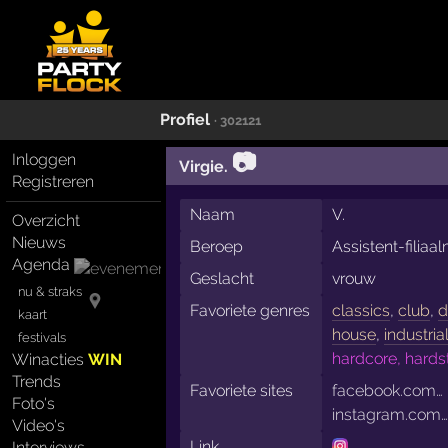
Profiel
· 302121
📷
Inloggen
Virgie.
Registreren
Naam
V.
Overzicht
Nieuws
Beroep
Assistent-filia
Agenda
Geslacht
vrouw
nu & straks
Favoriete genres
classics
,
club
,
d
kaart
house
,
industria
festivals
hardcore, hards
Winacties
WIN
Trends
Favoriete sites
facebook.com…
Foto's
instagram.com
Video's
Link
Interviews