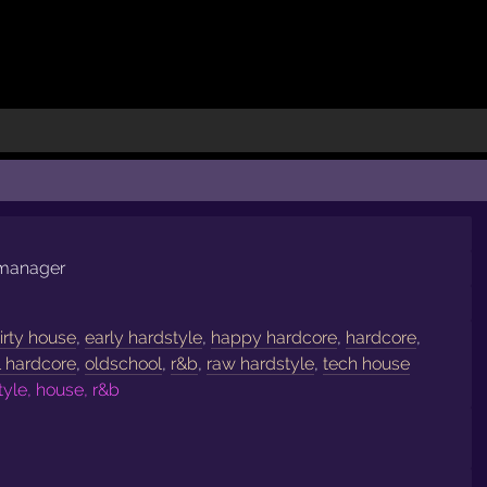
almanager
irty house
,
early hardstyle
,
happy hardcore
,
hardcore
,
l hardcore
,
oldschool
,
r&b
,
raw hardstyle
,
tech house
tyle, house, r&b
…