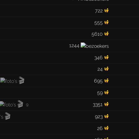
722
555
5610
1244
346
24
🎬
695
59
🎬
3351
9
🎬
923
26