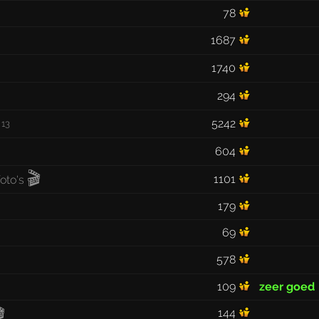
78
1687
1740
294
5242
13
604
🎬
1101
179
69
578
109
zeer goed

144