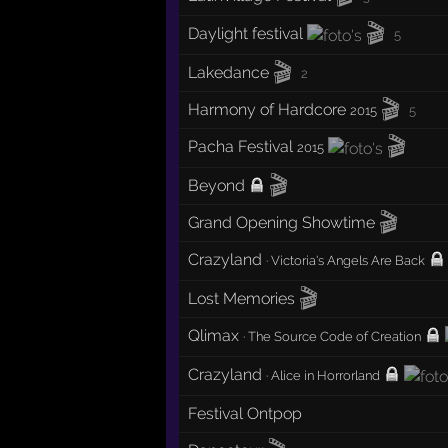
🎬
Daylight festival
5
🎬
Lakedance
2
🎬
Harmony of Hardcore
2015
5
🎬
Pacha Festival
2015
🎬
Beyond
🎬
Grand Opening Showtime
Crazyland
·
Victoria's Angels Are Back
🎬
Lost Memories
Qlimax
·
The Source Code of Creation
Crazyland
·
Alice in Horrorland
Festival Ontpop