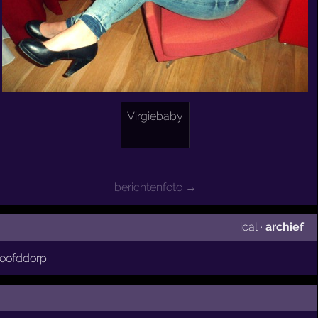
Virgiebaby
berichtenfoto →
ical
·
archief
oofddorp