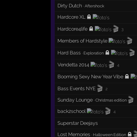
Dirty Dutch
·
Aftershock
Hardcore XL
🎬
Hardcore4life
3
🎬
Members of Hardstyle
🎬
Hard Bass
·
Exploration
🎬
Vendetta 2014
4
Booming Sexy New Year Vibe
🎬
Bass Events NYE
2
🎬
Sunday Lounge
·
Christmas edition
🎬
back2school
4
Superstar Deejays

Lost Memories
·
Halloween Edition