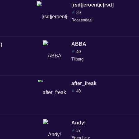
[rsd]jeroentje[rsd]
♂
39
Roosendaal
ABBA
♂
40
Tilburg
after_freak
♂
40
Andy!
♂
37
Etten-Leur