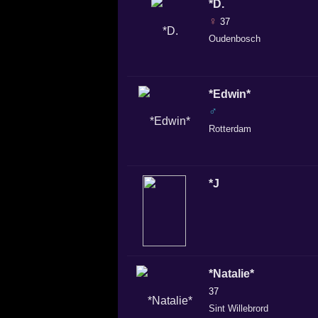
*D.
♀
37
Oudenbosch
*Edwin*
♂
Rotterdam
*J
*Natalie*
37
Sint Willebrord