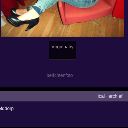
Virgiebaby
berichtenfoto →
ical
·
archief
fddorp