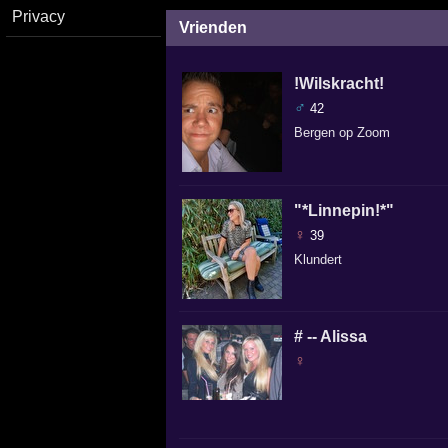
Privacy
Vrienden
!Wilskracht!
♂
42
Bergen op Zoom
"*Linnepin!*"
♀
39
Klundert
# -- Alissa
♀