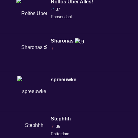
Rolfos Uber Alles!
♂
37
Roosendaal
Sharonas
♀
spreeuwke
Stephhh
♀
36
Rotterdam