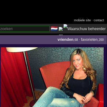
mobiele site
·
contact
🇳🇱
­
vrienden
·
favorieten
,68
,200