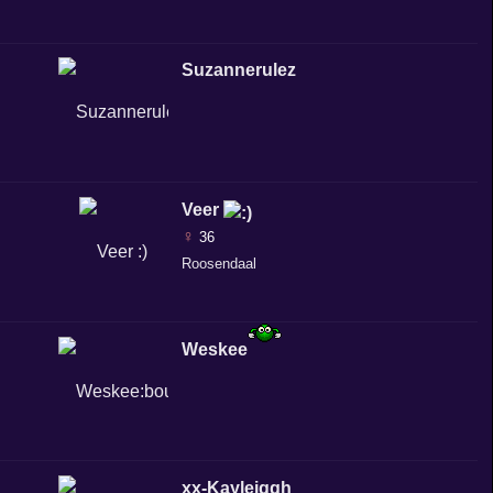
Suzannerulez
Veer
♀
36
Roosendaal
Weskee
xx-Kayleiggh