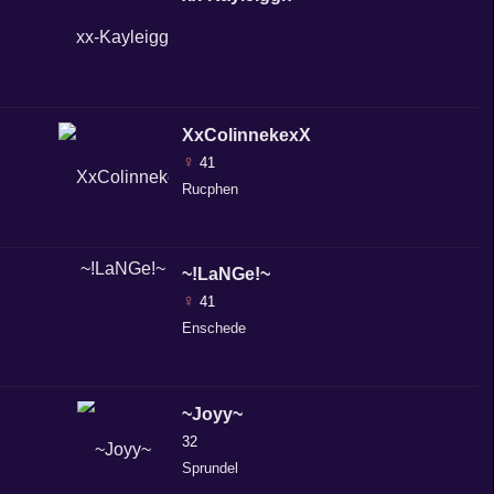
XxColinnekexX
♀
41
Rucphen
~!LaNGe!~
♀
41
Enschede
~Joyy~
32
Sprundel