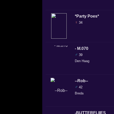
*Party Poes*
♀
34
- M.070
♂
39
Den Haag
--Rob--
♂
42
Breda
-BUTTERFLIIES