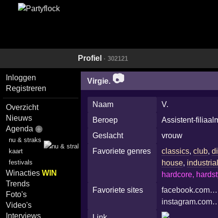
Profiel
· 302121
📷
Inloggen
Virgie.
Registreren
Naam
V.
Overzicht
Nieuws
Beroep
Assistent-filiaa
Agenda
Geslacht
vrouw
nu & straks
Favoriete genres
classics
,
club
,
d
kaart
festivals
house
,
industria
Winacties
WIN
hardcore, hardst
Trends
Favoriete sites
facebook.com…
Foto's
instagram.com
Video's
Interviews
Link