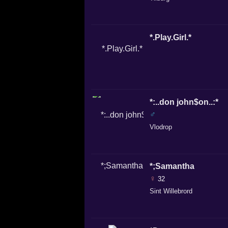
*.Play.Girl.*
*:..don john$on..:*
♂
Vlodrop
*;Samantha
♀
32
Sint Willebrord