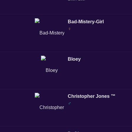
Bad-Mistery-Girl
♀
Bloey
Christopher Jones ™
♂