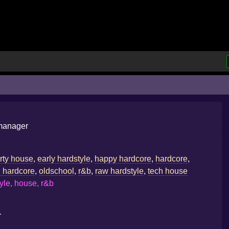
lmanager
irty house
,
early hardstyle
,
happy hardcore
,
hardcore
,
l hardcore
,
oldschool
,
r&b
,
raw hardstyle
,
tech house
yle, house, r&b
…