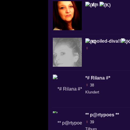
An
spoiled-diva!!
♀
*# Rilana #*
♀
38
Klundert
** p@rtypoes **
♀
39
Tilburg