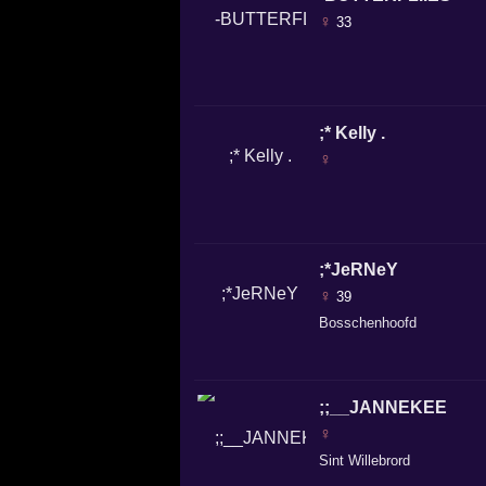
♀
33
;* Kelly .
♀
;*JeRNeY
♀
39
Bosschenhoofd
;;__JANNEKEE
♀
Sint Willebrord