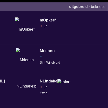
uitgebreid
·
beknopt
mOpkee*
♀
37
Mriennn
♂
Sint Willebrord
NL]
NLindake
♀
37
Etten