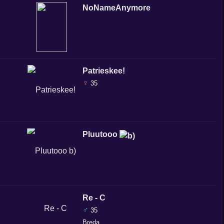
NoNameAnymore
Patrieskee!
♀
35
Pluutooo
Re - C
♂
35
Breda