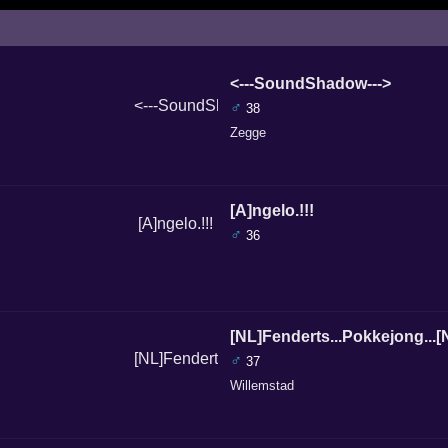
<---SoundShadow--->
♂
38
Zegge
[A]ngelo.!!!
♂
36
[NL]Fenderts...Pokkejong...[
♂
37
Willemstad