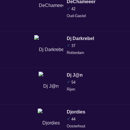
DeChameeer
♂
42
Oud-Gastel
Dj Darkrebel
♂
37
Rotterdam
Dj J@n
♂
54
Rijen
Djordies
♂
44
Oosterhout