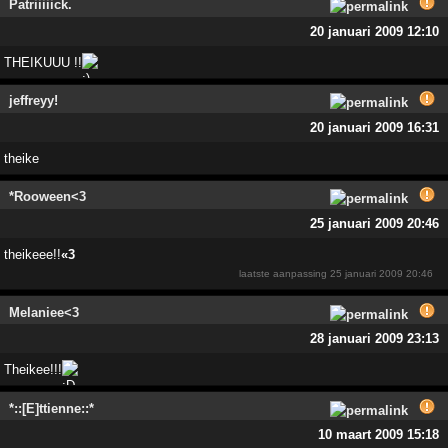
Patriiiiick.
20 januari 2009 12:10
THEIKUUU !!
jeffreyy!
20 januari 2009 16:31
theike
*Rooween<3
25 januari 2009 20:46
theikeee!!
«3
laatste aanpassing
25 januari 2009 20:46
Melaniee<3
28 januari 2009 23:13
Theikee!!!
*::[E]ttienne::*
10 maart 2009 15:18