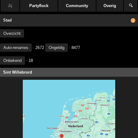
Jij
Partyflock
Community
Overig
🔍
Stad
Overzicht
Auto-renames
· 2672
Ongeldig
· 8477
Onbekend
· 18
Sint Willebrord