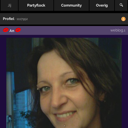
Jij
Partyflock
Community
Overig
🔍
Profiel
· 1117952
weblog
An
,1