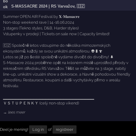
S-MASSACRE 2024 | RS Varvažov, 🇨🇿
Summer OPEN AIR Festival by 𝐗-𝐌𝐚𝐬𝐬𝐚𝐜𝐫𝐞
Non-stop weekend rave | 14.-16.06.2024
3 stages (Tekno styles, D&B, Harder styles)
Vstupenky v prodeji | Tickets on sale now | Capacity limited!
🇨🇿 Společně letos vstoupíme do několika mimozemských
ekosystémů, každý se svou unikátní atmosférou. 👽🐛🍄
Letos se již po šesté společně vydáme divočit do divočiny! 🌲
S-Massacre 2024 proběhne opět na krásném místě uprostřed přírody v
rekreačním středisku RS Varvažov. Těšit se můžete na 3 stage, nabitý
line-up, unikátní vizuální show a dekorace, a hlavně pohodovou friendly
atmosféru. Restaurace, koupání a další vychytávky přímo v areálu
festivalu.
▁▁▁▁▁▁▁▁▁▁▁▁▁▁▁▁▁▁▁▁▁▁▁▁▁▁▁▁▁▁
ＶＳＴＵＰＥＮＫＹ (celý non-stop víkend)
→ lees meer
Deel je mening!
Log in
of
registreer