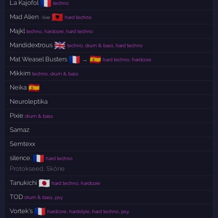
🇫🇷
La Kajofol
techno
🇦🇱
Mad Alien
· live
hard techno
Majkl
techno, hardcore, hard techno
🇬🇧
Mandidextrous
techno, drum & bass, hard techno
🇫🇷
🇪🇸
Mat Weasel Busters
→
hard techno, hardcore
Mikkim
techno, drum & bass
🇪🇸
Neika
Neuroleptika
Pixie
drum & bass
Samaz
Semtexx
🇫🇷
silence.
hard techno
Protokseed
,
Sköne
🇯🇵
Tanukichi
hard techno, hardcore
TOD
drum & bass, psy
🇫🇷
Vortek's
hardcore, hardstyle, hard techno, psy