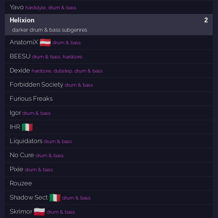
Yavo
hardstyle, drum & bass
Helixion
2
darker drum & bass subgenres
🇦🇹
AnatomiX
drum & bass
BEESU
drum & bass, hardcore
Dexide
hardcore, dubstep, drum & bass
Forbidden Society
drum & bass
Furious Freaks
Igor
drum & bass
🇮🇹
IHR
Liquidators
drum & bass
No Cure
drum & bass
Pixie
drum & bass
Rouzee
🇮🇹
Shadow Sect
drum & bass
🇵🇱
Skrimor
drum & bass