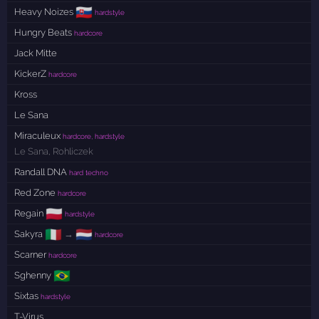
🇸🇰
Heavy Noizes
hardstyle
Hungry Beats
hardcore
Jack Mitte
KickerZ
hardcore
Kross
Le Sana
Miraculeux
hardcore, hardstyle
Le Sana
,
Rohliczek
Randall DNA
hard techno
Red Zone
hardcore
🇵🇱
Regain
hardstyle
🇮🇹
🇳🇱
Sakyra
→
hardcore
Scarner
hardcore
🇧🇷
Sghenny
Sixtas
hardstyle
T-Virus