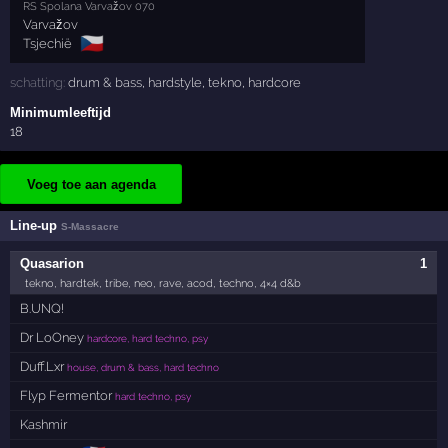
RS Spolana Varvažov 070
Varvažov
🇨🇿
Tsjechië
schatting:
drum & bass
,
hardstyle
,
tekno
,
hardcore
Minimumleeftijd
18
Voeg toe aan agenda
Line-up
S-Massacre
Quasarion
1
tekno, hardtek, tribe, neo, rave, acod, techno, 4×4 d&b
B.UNQ!
Dr LoOney
hardcore, hard techno, psy
Duff.Lxr
house, drum & bass, hard techno
Flyp Fermentor
hard techno, psy
Kashmir