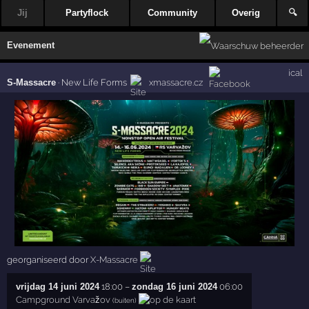
Jij
Partyflock
Community
Overig
🔍
Evenement
ical
S-Massacre
·
New Life Forms
xmassacre.cz
georganiseerd door
X-Massacre
vrijdag 14 juni 2024
18:00
–
zondag 16 juni 2024
06:00
Campground Varvažov
(buiten)