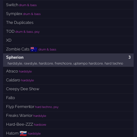
Switch
drum & bass
Symplex
drum & bass
The Duplicates
TOD
drum & bass, psy
XD
🇦🇺
Zombie Cats
drum & bass
Spherion
3
hardstyle, rawstyle, hardcore, frenchcore, uptempo hardcore, hard techno
Atraco
hardstyle
Caldaro
hardstyle
Creepy Dee Show
Falto
Flyp Fermentor
hard techno, psy
Freaks Warrior
hardstyle
Hard-Bee-ZZZ
hardcore
🇸🇰
Hatom
hardstyle