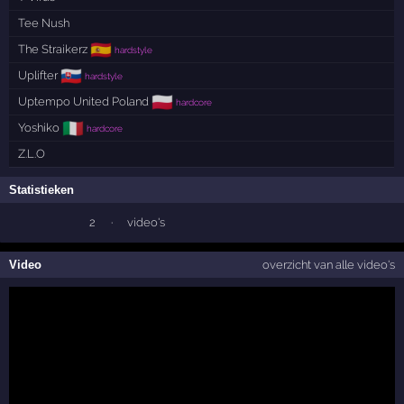
Tee Nush
🇪🇸
The Straikerz
hardstyle
🇸🇰
Uplifter
hardstyle
🇵🇱
Uptempo United Poland
hardcore
🇮🇹
Yoshiko
hardcore
Z.L.O
Statistieken
2
·
video's
Video
overzicht van alle video's