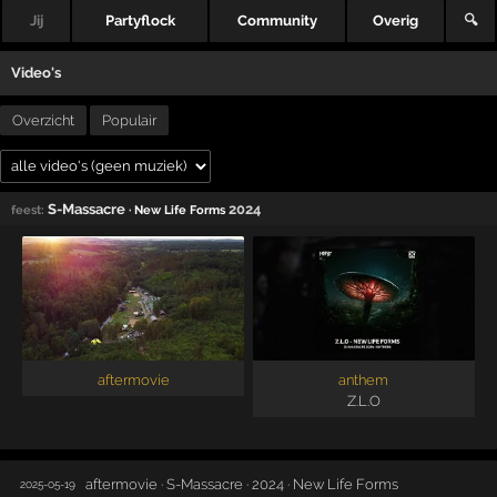
Jij
Partyflock
Community
Overig
🔍
Video's
Overzicht
Populair
S-Massacre
2024
feest:
· New Life Forms
aftermovie
anthem
Z.L.O
aftermovie · S-Massacre · 2024 · New Life Forms
2025-05-19