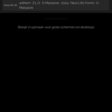
anthem · Z.L.O · S-Massacre · 2024 · New Life Forms · X-
2024-06-06
Massacre
Bekijk in opmaak voor grote schermen en desktops