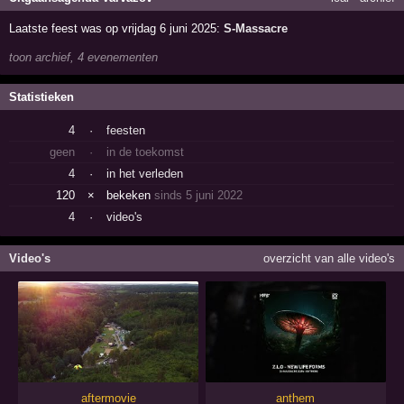
Laatste feest was op vrijdag 6 juni 2025:
S-Massacre
toon archief, 4 evenementen
Statistieken
4
·
feesten
geen
·
in de toekomst
4
·
in het verleden
120
×
bekeken
sinds 5 juni 2022
4
·
video's
Video's
overzicht van alle video's
aftermovie
anthem