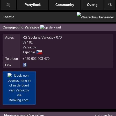
Jij
Partyflock
Community
Overig
🔍
Locatie
Campground Varvažov
Adres
RS Spolana Varvažov 070
397 01
Varvažov
🇨🇿
Tsjechië
Telefoon
+420 602 403 470
Link
Uitgaansagenda Varvažov
ical
·
archief