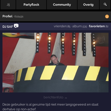
Jij
Partyflock
Community
Overig
🔍
Profiel
· 622431
📷
vrienden
·
album
·
favorieten
DJ SAF
,85
,535
,82
berichtenfoto →
Deze gebruiker is al geruime tijd niet meer langsgeweest en staat
derhalve op non-actief.