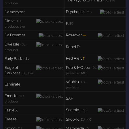
The Psycho Criminals
· DJ, live
producer
Psychopax
Demonyzer
· MC
Dione
· DJ,
R.I.P.
producer, live
Da Dreamer
Rawraver
—
Dweazle
· DJ,
Rebel D
producer
Red Alert
†
Early Bastards
Edge of
Rob & MC Joe
· DJ,
Darkness
· DJ, live
producer, MC
s'Aphira
· DJ,
Eliminate
producer
Ernesto
· DJ,
SAF
producer
Scorpio
Fast-FX
· MC
Freeze
Skoo-K
· DJ, MC
Gizmo
Stampede
· DJ,
· DJ,