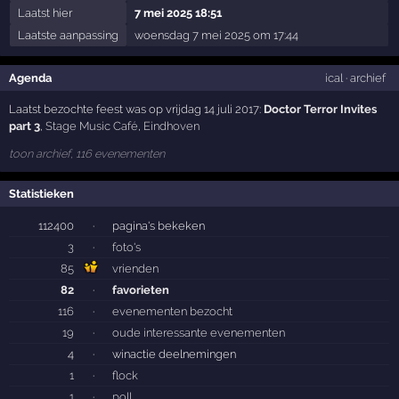
Laatst hier
7 mei 2025 18:51
Laatste aanpassing
woensdag 7 mei 2025 om 17:44
Agenda
ical
·
archief
Laatst bezochte feest was op vrijdag 14 juli 2017:
Doctor Terror Invites
part 3
,
Stage Music Café
,
Eindhoven
toon archief, 116 evenementen
Statistieken
112400
·
pagina's bekeken
3
·
foto's
85
vrienden
82
·
favorieten
116
·
evenementen bezocht
19
·
oude interessante evenementen
4
·
winactie deelnemingen
1
·
flock
1
·
poll