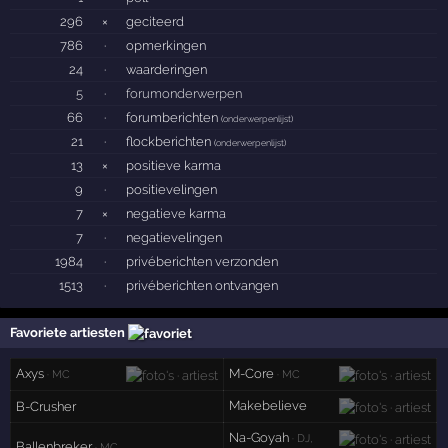
296
×
geciteerd
786
·
opmerkingen
24
·
waarderingen
5
·
forumonderwerpen
66
·
forumberichten
(
onderwerpenlijst
)
21
·
flockberichten
(
onderwerpenlijst
)
13
×
positieve karma
9
·
positievelingen
7
×
negatieve karma
7
·
negatievelingen
1984
·
privéberichten verzonden
1513
·
privéberichten ontvangen
Favoriete artiesten
Axys
M-Core
· MC
· MC
Makebelieve
B-Crusher
Na-Goyah
· DJ,
Ballenbreker
· MC