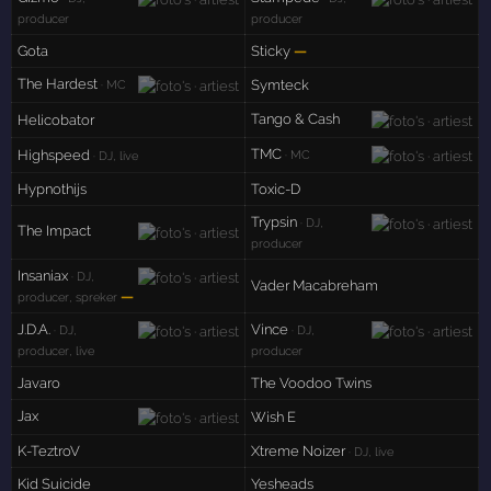
producer
producer
Gota
Sticky
—
The Hardest
Symteck
· MC
Tango & Cash
Helicobator
TMC
Highspeed
· MC
· DJ, live
Hypnothijs
Toxic-D
Trypsin
· DJ,
The Impact
producer
Insaniax
· DJ,
Vader Macabreham
—
producer, spreker
J.D.A.
Vince
· DJ,
· DJ,
producer, live
producer
Javaro
The Voodoo Twins
Jax
Wish E
K-TeztroV
Xtreme Noizer
· DJ, live
Kid Suicide
Yesheads