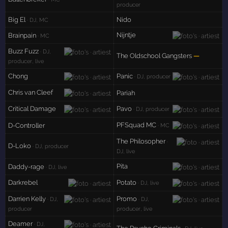
producer
Big El
Nido
· DJ, MC
Nijntje
Brainpain
· MC
Buzz Fuzz
· DJ,
The Oldschool Gangsters
—
producer, live
Chong
Panic
· DJ, producer
Chris van Cleef
Pariah
Critical Damage
Pavo
· DJ, producer
PFSquad MC
D-Controller
· MC
The Philosopher
·
D-Loko
· DJ, producer
DJ, live
Pita
Daddy-rage
· DJ, live
Darkrebel
Potato
· DJ, live
Darrien Kelly
Promo
· DJ,
· DJ,
producer
producer, live
Deamer
· DJ,