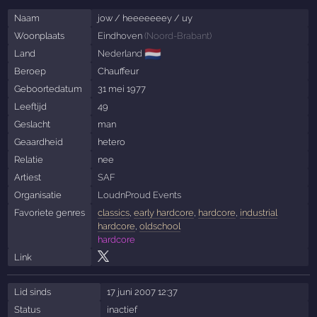
Naam
jow / heeeeeeey / uy
Woonplaats
Eindhoven
(
Noord-Brabant
)
🇳🇱
Land
Nederland
Beroep
Chauffeur
Geboortedatum
31 mei 1977
Leeftijd
49
Geslacht
man
Geaardheid
hetero
Relatie
nee
Artiest
SAF
Organisatie
LoudnProud Events
Favoriete genres
classics
,
early hardcore
,
hardcore
,
industrial
hardcore
,
oldschool
hardcore
Link
Lid sinds
17 juni 2007 12:37
Status
inactief