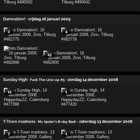
Damnation!
· vrijdag 16 januari 2009
2
4
15
Sunday High
· zondag 14 december 2008
· Fuck The Line-up #5
11
1
T-Town madness
· zaterdag 13 december 2008
· Mc Apster's B-day Bash
7
1