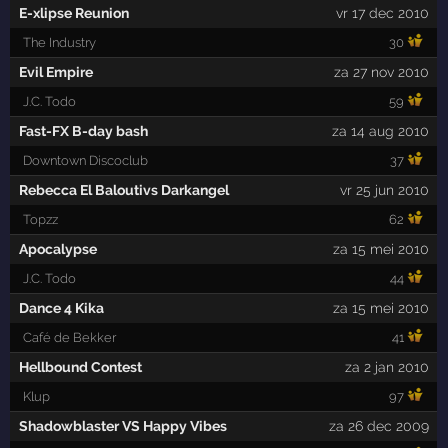
E-xlipse Reunion
vr 17 dec 2010
The Industry
30
Evil Empire
za 27 nov 2010
J.C. Todo
59
Fast-FX B-day bash
za 14 aug 2010
Downtown Discoclub
37
Rebecca El Baloutivs Darkangel
vr 25 jun 2010
Topzz
62
Apocalypse
za 15 mei 2010
J.C. Todo
44
Dance 4 Kika
za 15 mei 2010
Café de Bekker
41
Hellbound Contest
za 2 jan 2010
Klup
97
Shadowblaster VS Happy Vibes
za 26 dec 2009