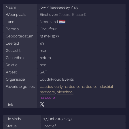
Naam
jow / heeeeeeey / uy
Woonplaats
Eindhoven
(
Noord-Brabant
)
🇳🇱
Land
Nederland
Beroep
Chauffeur
Geboortedatum
31 mei 1977
Leeftijd
49
Geslacht
man
Geaardheid
hetero
Relatie
nee
Artiest
SAF
Organisatie
LoudnProud Events
Favoriete genres
classics
,
early hardcore
,
hardcore
,
industrial
hardcore
,
oldschool
hardcore
Link
Lid sinds
17 juni 2007 12:37
Status
inactief