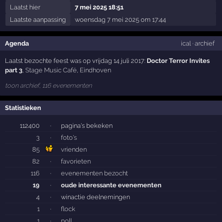
Laatst hier
7 mei 2025 18:51
Laatste aanpassing
woensdag 7 mei 2025 om 17:44
Agenda
ical
·
archief
Laatst bezochte feest was op vrijdag 14 juli 2017:
Doctor Terror Invites
part 3
,
Stage Music Café
,
Eindhoven
toon archief, 116 evenementen
Statistieken
112400
·
pagina's bekeken
3
·
foto's
85
vrienden
82
·
favorieten
116
·
evenementen bezocht
19
·
oude interessante evenementen
4
·
winactie deelnemingen
1
·
flock
1
·
poll