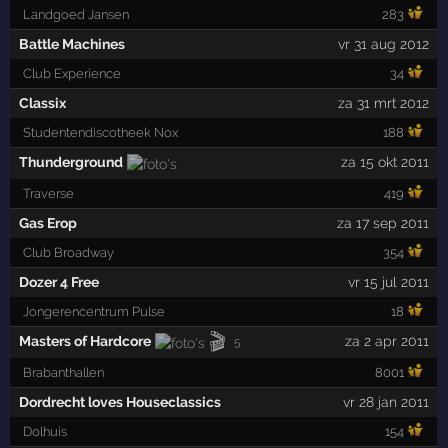
Landgoed Jansen
283
Battle Machines
vr 31 aug 2012
Club Experience
34
Classix
za 31 mrt 2012
Studentendiscotheek Nox
188
Thunderground
za 15 okt 2011
Traverse
419
Gas Erop
za 17 sep 2011
Club Broadway
354
Dozer 4 Free
vr 15 jul 2011
Jongerencentrum Pulse
18
🎬
Masters of Hardcore
za 2 apr 2011
5
Brabanthallen
8001
Dordrecht loves Houseclassics
vr 28 jan 2011
Dolhuis
154