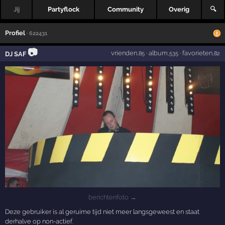
Jij
Partyflock
Community
Overig
🔍
Profiel
· 622431
📷
vrienden
·
album
·
favorieten
DJ SAF
,85
,535
,82
berichtenfoto →
Deze gebruiker is al geruime tijd niet meer langsgeweest en staat
derhalve op non-actief.