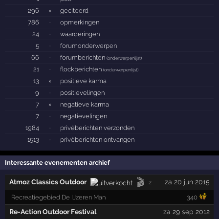
296
×
geciteerd
786
·
opmerkingen
24
·
waarderingen
5
·
forumonderwerpen
66
·
forumberichten
(
onderwerpenlijst
)
21
·
flockberichten
(
onderwerpenlijst
)
13
×
positieve karma
9
·
positievelingen
7
×
negatieve karma
7
·
negatievelingen
1984
·
privéberichten verzonden
1513
·
privéberichten ontvangen
Interessante evenementen archief
🎬
Atmoz Classics Outdoor
za 20 jun 2015
2
Recreatiegebied De IJzeren Man
340
Re-Action Outdoor Festival
za 29 sep 2012