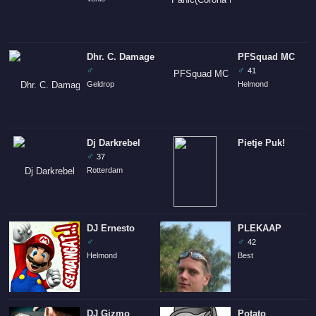
Dhr. C. Damage
PFSquad MC
♂
♂
41
Geldrop
Helmond
Dj Darkrebel
Pietje Puk!
♂
37
Rotterdam
DJ Ernesto
PLEKAAP
♂
♂
42
Helmond
Best
DJ Gizmo
Potato