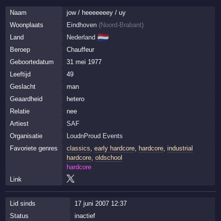
Naam
jow / heeeeeeey / uy
Woonplaats
Eindhoven
(
Noord-Brabant
)
🇳🇱
Land
Nederland
Beroep
Chauffeur
Geboortedatum
31 mei 1977
Leeftijd
49
Geslacht
man
Geaardheid
hetero
Relatie
nee
Artiest
SAF
Organisatie
LoudnProud Events
Favoriete genres
classics
,
early hardcore
,
hardcore
,
industrial
hardcore
,
oldschool
hardcore
Link
Lid sinds
17 juni 2007 12:37
Status
inactief