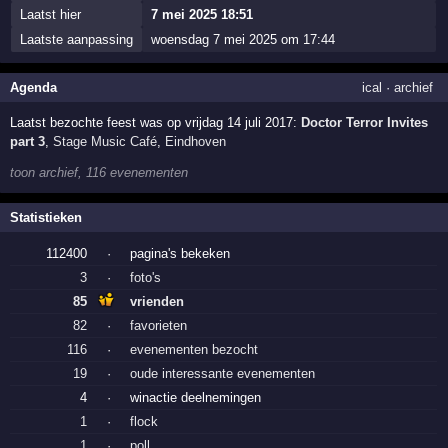
Laatst hier
7 mei 2025 18:51
Laatste aanpassing
woensdag 7 mei 2025 om 17:44
Agenda
ical
·
archief
Laatst bezochte feest was op vrijdag 14 juli 2017:
Doctor Terror Invites
part 3
,
Stage Music Café
,
Eindhoven
toon archief, 116 evenementen
Statistieken
112400
·
pagina's bekeken
3
·
foto's
85
vrienden
82
·
favorieten
116
·
evenementen bezocht
19
·
oude interessante evenementen
4
·
winactie deelnemingen
1
·
flock
1
·
poll