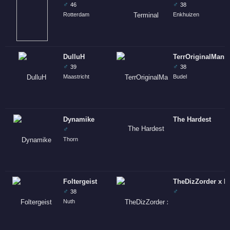
♂
♂
46
38
Rotterdam
Enkhuizen
DulluH
TerrOriginalMani
♂
♂
39
38
Maastricht
Budel
Dynamike
The Hardest
♂
Thorn
Foltergeist
TheDizZorder x 
♂
♂
38
Nuth