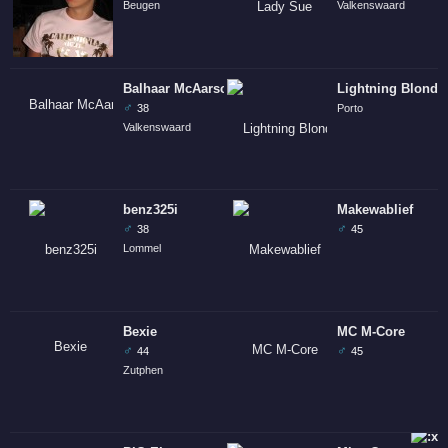
Beugen
Valkenswaard
Balhaar McAarsch
Lightning Blonde
♂
38
Porto
Valkenswaard
benz325i
Makewablief
♂
♂
38
45
Lommel
Bexie
MC M-Core
♂
♂
44
45
Zutphen