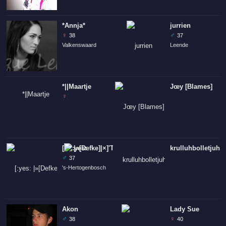
*Annja*
jurrien
♀
♂
38
37
Valkenswaard
Leende
*||Maartje
Jœy [Blames]
♀
[
|»[Defke]|×]'TSF'[×|[Para«|
]
krulluhbolletjuh
♂
37
's-Hertogenbosch
Akon
Lady Sue
♂
♀
38
40