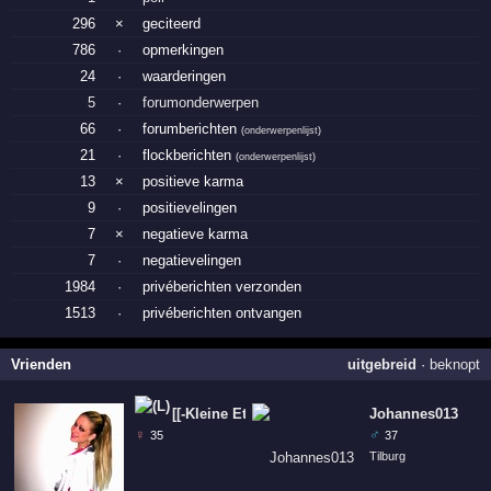
296
×
geciteerd
786
·
opmerkingen
24
·
waarderingen
5
·
forumonderwerpen
66
·
forumberichten
(
onderwerpenlijst
)
21
·
flockberichten
(
onderwerpenlijst
)
13
×
positieve karma
9
·
positievelingen
7
×
negatieve karma
7
·
negatievelingen
1984
·
privéberichten verzonden
1513
·
privéberichten ontvangen
Vrienden
uitgebreid
·
beknopt
[[-Kleine Etterbak-]]
Johannes013
♀
♂
35
37
Tilburg