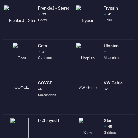
FrenkieJ - StereoX
Trypsin
♂
♂
39
41
Heeze
Goirle
Gota
Utopian
♂
♂
37
Overloon
Maastricht
GOYCE
VW Geitje
44
32
Soerendonk
I <3 myself
Xten
♂
45
Geldrop