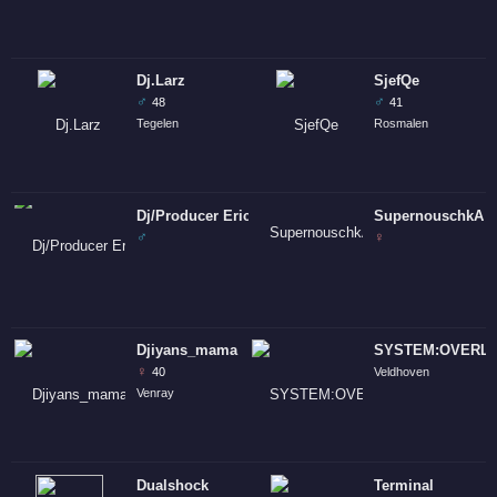
Dj.Larz
SjefQe
♂
♂
48
41
Tegelen
Rosmalen
Dj/Producer Erick de Wit
SupernouschkA
♂
♀
Djiyans_mama
SYSTEM:OVERL
♀
40
Veldhoven
Venray
Dualshock
Terminal