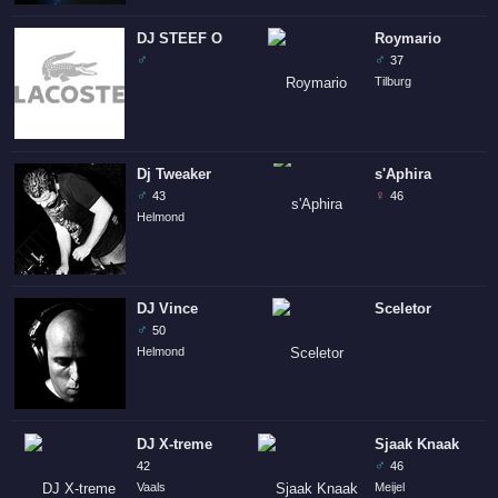
DJ STEEF O
Roymario
♂
♂
37
Tilburg
Dj Tweaker
s'Aphira
♂
♀
43
46
Helmond
DJ Vince
Sceletor
♂
50
Helmond
DJ X-treme
Sjaak Knaak
♂
42
46
Vaals
Meijel