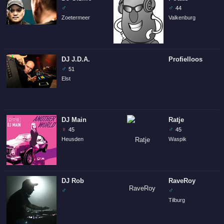
♂
♂
44
Zoetermeer
Valkenburg
DJ J.D.A.
Profielloos
♂
51
Elst
DJ Main
Ratje
♀
♂
45
45
Heusden
Waspik
DJ Rob
RaveRoy
♂
♂
Tilburg