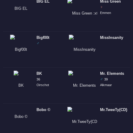
BIG EL
Miss Green
♀
Emmen
Bigf00t
MissInsanity
♂
BK
Mr. Elements
♂
36
39
Oirschot
Alkmaar
Bobo ©
Mr.TweeTy{CD}