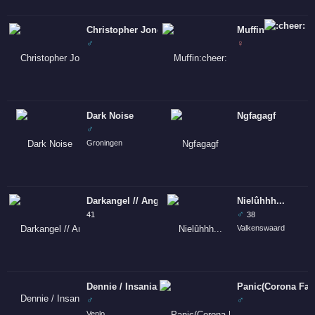
Christopher Jones ™
Muffin
♂
♀
Dark Noise
Ngfagagf
♂
Groningen
Darkangel // Angelic
Nielûhhh...
♂
41
38
Valkenswaard
Dennie / Insaniax / RSMD
Panic(Corona Fan
♂
♂
Venlo