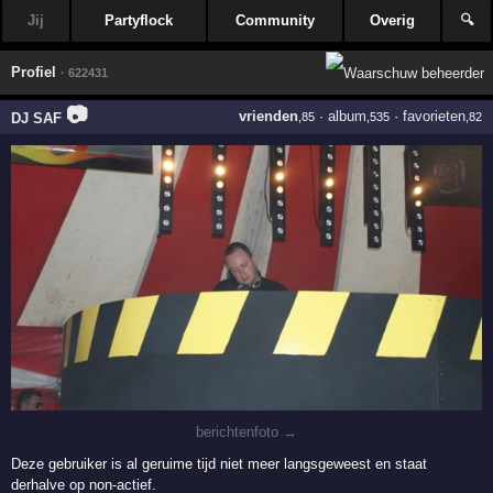
Jij
Partyflock
Community
Overig
🔍
Profiel
· 622431
📷
vrienden
·
album
·
favorieten
DJ SAF
,85
,535
,82
berichtenfoto →
Deze gebruiker is al geruime tijd niet meer langsgeweest en staat
derhalve op non-actief.