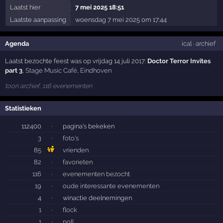
Laatst hier
7 mei 2025 18:51
Laatste aanpassing
woensdag 7 mei 2025 om 17:44
Agenda
ical
·
archief
Laatst bezochte feest was op vrijdag 14 juli 2017:
Doctor Terror Invites
part 3
,
Stage Music Café
,
Eindhoven
toon archief, 116 evenementen
Statistieken
112400
·
pagina's bekeken
3
·
foto's
85
vrienden
82
·
favorieten
116
·
evenementen bezocht
19
·
oude interessante evenementen
4
·
winactie deelnemingen
1
·
flock
1
·
poll