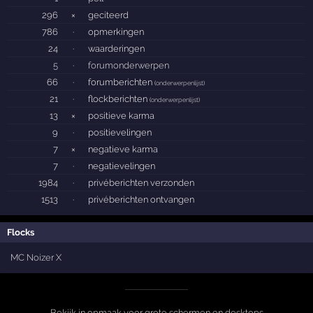
296
×
geciteerd
786
·
opmerkingen
24
·
waarderingen
5
·
forumonderwerpen
66
·
forumberichten
(
onderwerpenlijst
)
21
·
flockberichten
(
onderwerpenlijst
)
13
×
positieve karma
9
·
positievelingen
7
×
negatieve karma
7
·
negatievelingen
1984
·
privéberichten verzonden
1513
·
privéberichten ontvangen
Flocks
MC Noizer X
Bekijk in opmaak voor grote schermen en desktops