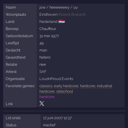
Naam
jow / heeeeeeey / uy
Woonplaats
Eindhoven
(
Noord-Brabant
)
🇳🇱
Land
Nederland
Beroep
Chauffeur
Geboortedatum
31 mei 1977
Leeftijd
49
Geslacht
man
Geaardheid
hetero
Relatie
nee
Artiest
SAF
Organisatie
LoudnProud Events
Favoriete genres
classics
,
early hardcore
,
hardcore
,
industrial
hardcore
,
oldschool
hardcore
Link
Lid sinds
17 juni 2007 12:37
Status
inactief