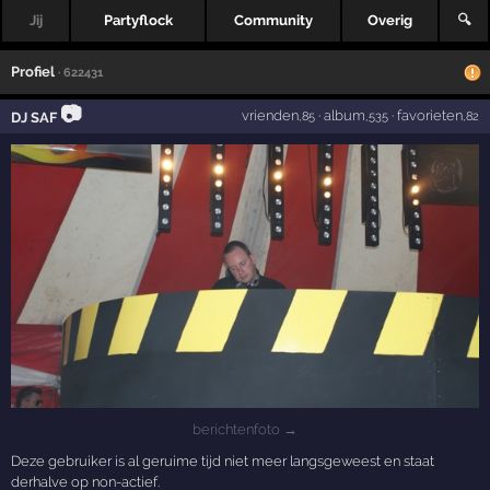
Jij
Partyflock
Community
Overig
🔍
Profiel
· 622431
📷
vrienden
·
album
·
favorieten
DJ SAF
,85
,535
,82
berichtenfoto →
Deze gebruiker is al geruime tijd niet meer langsgeweest en staat
derhalve op non-actief.