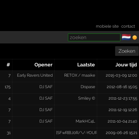
mobiele site
·
contact
🇳🇱
­
Zoeken
#
Opener
Laatste
Jouw tijd
7
Early Ravers United
RETOX / maaike
2015-03-09 12:00
175
DJ SAF
Dispase
2012-08-16 15:05
4
DJ SAF
Smiley ©
2011-12-23 17:55
7
DJ SAF
2011-12-19 12:26
7
DJ SAF
MarkHC4L
2011-10-04 21:40
31
[SFwR]BJ0R/\/-YOUR-PERSONAL-DISORDE
2009-06-26 15:21