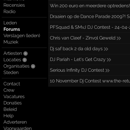
Recensies
Win 200 euro en meerdere optredens
Radio
Draaien op de Dance Parade 2009?! Schr
Leden
PFSquad & SMvJ DJ Contest - 24-04-2
Forums
Verslagen (leden)
Chris van Cleef - Zinvol Geweld
Muziek
Dj saf back 2 da old days
Artiesten
DJ Pariah - Let's Get Crazy
Locaties
Organisaties
Serious Infinity DJ Contest
Steden
10 November Dj Contest www.the-ret
Contact
Crew
Vacatures
Donaties
Beleid
Help
Adverteren
Voorwaarden