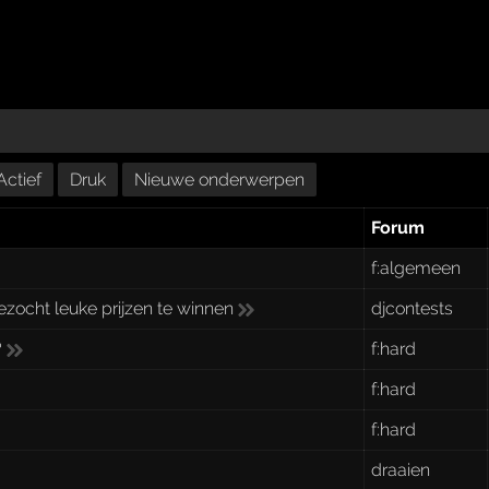
Actief
Druk
Nieuwe onderwerpen
Forum
f:algemeen
gezocht leuke prijzen te winnen
djcontests
?
f:hard
f:hard
f:hard
draaien