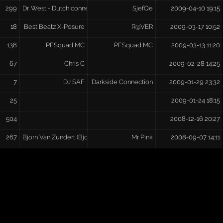
299
Dr. West - Dutch connection
SjefQe
2009-04-10 19:15
18
Best Beatz X-Posure
R@VER
2009-03-17 10:52
138
PFSquad MC
PFSquad MC
2009-03-13 11:20
67
Chris C
2009-02-28 14:25
7
DJ SAF
Darkside Connection
2009-01-29 23:32
25
2009-01-24 18:15
504
2008-12-16 20:27
267
Bjorn Van Zundert (Bjorno,Bjorn Trend)
Mr Pink
2008-09-07 14:11