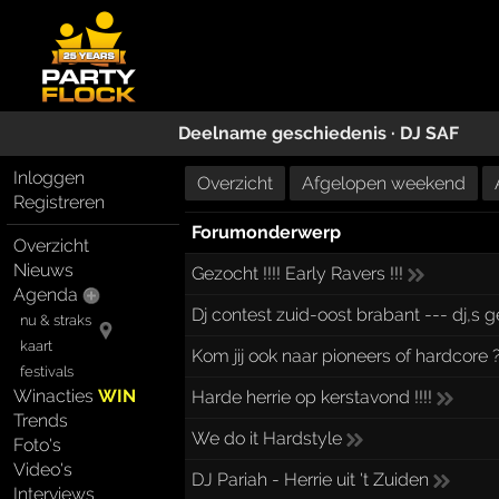
Deelname geschiedenis ·
DJ SAF
Inloggen
Overzicht
Afgelopen weekend
Registreren
Forumonderwerp
Overzicht
Nieuws
Gezocht !!!! Early Ravers !!!
Agenda
Dj contest zuid-oost brabant --- dj,s 
nu & straks
kaart
Kom jij ook naar pioneers of hardcore 
festivals
Winacties
WIN
Harde herrie op kerstavond !!!!
Trends
We do it Hardstyle
Foto's
Video's
DJ Pariah - Herrie uit 't Zuiden
Interviews