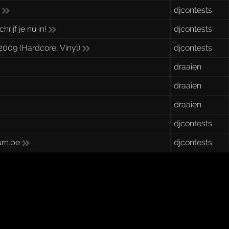
!
djcontests
ijf je nu in!
djcontests
009 (Hardcore, Vinyl)
djcontests
draaien
draaien
draaien
djcontests
urn.be
djcontests