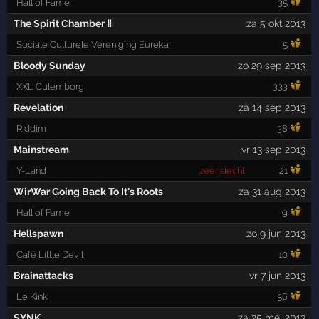
Hall of Fame
35
The Spirit Chamber Ⅱ
za 5 okt 2013
Sociale Culturele Vereniging Eureka
5
Bloody Sunday
zo 29 sep 2013
XXL Culemborg
333
Revelation
za 14 sep 2013
Riddim
38
Mainstream
vr 13 sep 2013
Y-Land
zeer slecht
21
WirWar Going Back To It's Roots
za 31 aug 2013
Hall of Fame
9
Hellspawn
zo 9 jun 2013
Café Little Devil
10
Brainattacks
vr 7 jun 2013
Le Kink
56
SYNK
za 25 mei 2013