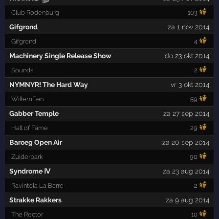
Club Rodenburg
103
Gifgrond
za 1 nov 2014
Gifgrond
4
Machinery Single Release Show
do 23 okt 2014
Sounds
2
NYMNYR! The Hard Way
vr 3 okt 2014
WillemEen
59
Gabber Temple
za 27 sep 2014
Hall of Fame
29
Baroeg Open Air
za 20 sep 2014
Zuiderpark
90
Syndrome Ⅳ
za 23 aug 2014
Ravintola La Barre
2
Strakke Rakkers
za 9 aug 2014
The Rector
10