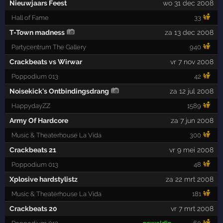
Nieuwjaars Feest
wo 31 dec 2008
Hall of Fame
33
T-Town madness
za 13 dec 2008
Partycentrum The Gallery
940
Crackbeats vs Wirwar
vr 7 nov 2008
Poppodium 013
42
Noisekick's Ontbindingsdrang
za 12 jul 2008
HappydayZZ
1589
Army Of Hardcore
za 7 jun 2008
Music & Theaterhouse La Vida
300
Crackbeats 21
vr 9 mei 2008
Poppodium 013
48
Xplosive hardstylistz
za 22 mrt 2008
Music & Theaterhouse La Vida
181
Crackbeats 20
vr 7 mrt 2008