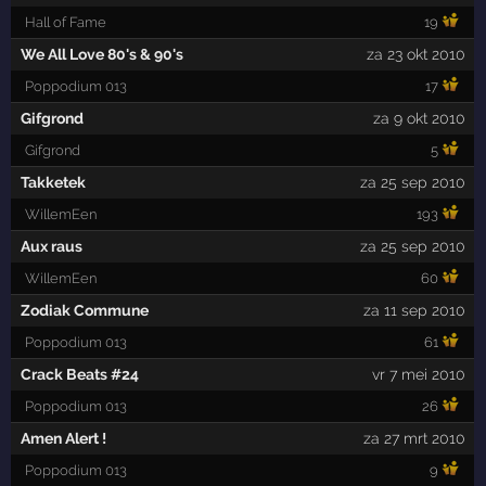
Hall of Fame
19
We All Love 80's & 90's
za 23 okt 2010
Poppodium 013
17
Gifgrond
za 9 okt 2010
Gifgrond
5
Takketek
za 25 sep 2010
WillemEen
193
Aux raus
za 25 sep 2010
WillemEen
60
Zodiak Commune
za 11 sep 2010
Poppodium 013
61
Crack Beats #24
vr 7 mei 2010
Poppodium 013
26
Amen Alert !
za 27 mrt 2010
Poppodium 013
9