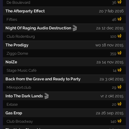
De Boulevard
36
The Afterparty Effect
zo 7 feb 2016
Fifties
46
🎬
Night Of Raging Audio Destruction
za 12 dec 2015
Club Rodenburg
100
The Prodigy
wo 18 nov 2015
Ziggo Dome
359
NoiZe
za 14 nov 2015
Stage Music Café
14
Back from the Grave and Ready to Party
za 3 okt 2015
Mikroport.club
29
🎬
Into The Dark Lands
vr 2 okt 2015
Extase
20
Gas Erop
za 26 sep 2015
Club Broadway
140