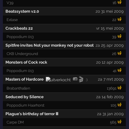
V39
16
Beatssystem v2.0
zo 31 mei 2009
Extase
22
Crackbeats 22
vr 15 mei 2009
Poppodium 013
39
Spitfire invites Not your monkey not your robot
za 25 apr 2009
CKB Underground
26
Monsters of Cock rock
zo 12 apr 2009
Poppodium 013
41
🎬
Masters of Hardcore
za 7 mrt 2009
3
Brabanthallen
13691
Seduced by Silence
za 14 feb 2009
Poppodium Haarhorst
105
Plague's birthday of terror Ⅲ
za 31 jan 2009
Carpe DM
565