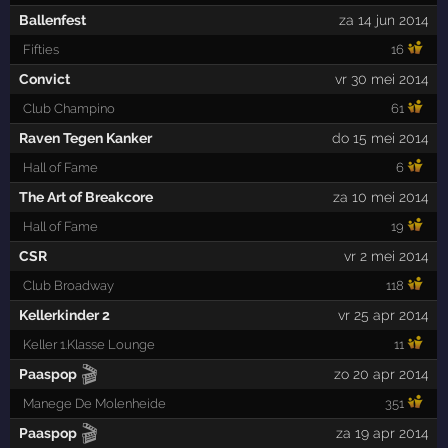
Ballenfest
za 14 jun 2014
Fifties
16
Convict
vr 30 mei 2014
Club Champino
61
Raven Tegen Kanker
do 15 mei 2014
Hall of Fame
6
The Art of Breakcore
za 10 mei 2014
Hall of Fame
19
CSR
vr 2 mei 2014
Club Broadway
118
Kellerkinder 2
vr 25 apr 2014
Keller 1.Klasse Lounge
11
🎬
Paaspop
zo 20 apr 2014
Manege De Molenheide
351
🎬
Paaspop
za 19 apr 2014