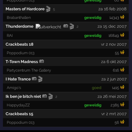
Poppodium 013
geweldig
60
🎬
Masters of Hardcore
za 16 feb 2008
5
Brabanthallen
geweldig
14343
🎬
Thunderdome
za 15 dec 2007
2
RAI
geweldig
16849
Crackbeats 18
vr 2 nov 2007
Poppodium 013
55
T-Town Madness
za 6 okt 2007
Partycentrum The Gallery
616
🎬
I Hate Trance
za 2 jun 2007
Amigo's
goed
1415
🎬
Ik ben je bitch niet
za 26 mei 2007
2
HappydayZZ
geweldig
2385
Crackbeats 15
vr 2 mrt 2007
Poppodium 013
56