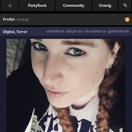
Jij
Partyflock
Community
Overig
🔍
Profiel
· 601638
vrienden
·
album
·
favorieten
·
gastenboek
Digital_Terror
,8
,60
,11