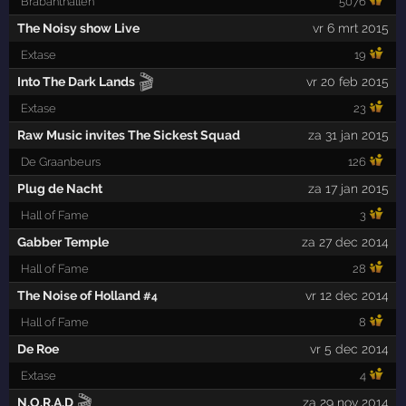
Brabanthallen
5076
The Noisy show Live
vr 6 mrt 2015
Extase
19
🎬
Into The Dark Lands
vr 20 feb 2015
Extase
23
Raw Music invites The Sickest Squad
za 31 jan 2015
De Graanbeurs
126
Plug de Nacht
za 17 jan 2015
Hall of Fame
3
Gabber Temple
za 27 dec 2014
Hall of Fame
28
The Noise of Holland
vr 12 dec 2014
#4
Hall of Fame
8
De Roe
vr 5 dec 2014
Extase
4
🎬
N.O.R.A.D
za 29 nov 2014