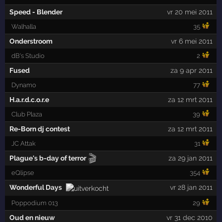
Speed - Blender
vr 20 mei 2011
Walhalla
35
Onderstroom
vr 6 mei 2011
dB's Studio
2
Fused
za 9 apr 2011
Dynamo
77
H.a.r.d.c.o.r.e
za 12 mrt 2011
Club Plaza
39
Re-Born dj contest
za 12 mrt 2011
JC Attak
31
🎬
Plague's b-day of terror
za 29 jan 2011
eQlipse
354
Wonderful Days
vr 28 jan 2011
Poppodium 013
29
Oud en nieuw
vr 31 dec 2010