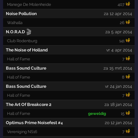
Manege De Molenheide
407
Noise Pollution
za 12 apr 2014
Walhalla
26
🎬
N.O.R.A.D
za 5 apr 2014
Club Rodenburg
141
The Noise of Holland
vr 4 apr 2014
Hall of Fame
7
Bass Sound Culture
za 15 mrt 2014
Hall of Fame
8
Bass Sound Culture
vr 24 jan 2014
Hall of Fame
7
The Art Of Breakcore 2
za 18 jan 2014
Hall of Fame
geweldig
15
Optimus Prime Noisefest
zo 12 jan 2014
#4
Vereniging NS16
7