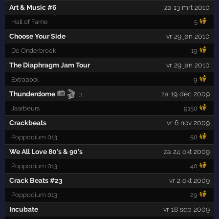
Art & Music #6
za 13 mrt 2010
Hall of Fame
5
Choose Your Side
vr 29 jan 2010
De Onderbroek
19
The Diaphragm Jam Tour
vr 29 jan 2010
Extrapool
9
🎬
Thunderdome
za 19 dec 2009
3
Jaarbeurs
9150
Crackbeats
vr 6 nov 2009
Poppodium 013
50
We All Love 80's & 90's
za 24 okt 2009
Poppodium 013
40
Crack Beats #23
vr 2 okt 2009
Poppodium 013
29
Incubate
vr 18 sep 2009