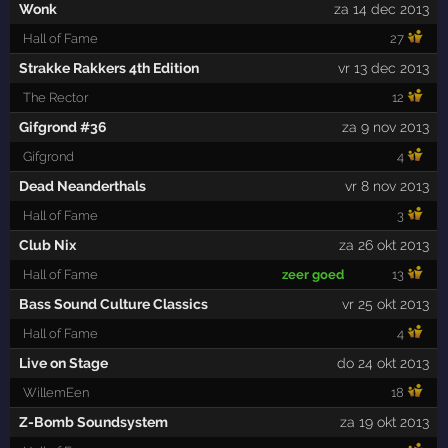
Wonk
za 14 dec 2013
Hall of Fame
27
Strakke Rakkers 4th Edition
vr 13 dec 2013
The Rector
12
Gifgrond #36
za 9 nov 2013
Gifgrond
4
Dead Neanderthals
vr 8 nov 2013
Hall of Fame
3
Club Nix
za 26 okt 2013
Hall of Fame
zeer goed
13
Bass Sound Culture Classics
vr 25 okt 2013
Hall of Fame
4
Live on Stage
do 24 okt 2013
WillemEen
18
Z-Bomb Soundsystem
za 19 okt 2013