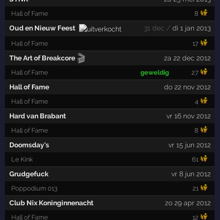
Hall of Fame
8
Oud en Nieuw Feest
31 dec /
di 1 jan 2013
Hall of Fame
17
🎬
The Art of Breakcore
za 22 dec 2012
Hall of Fame
geweldig
27
Hall of Fame
do 22 nov 2012
Hall of Fame
4
Hard van Brabant
vr 16 nov 2012
Hall of Fame
8
Doomsday's
vr 15 jun 2012
Le Kink
61
Grudgefuck
vr 8 jun 2012
Poppodium 013
21
Club Nix Koninginnenacht
zo 29 apr 2012
Hall of Fame
12