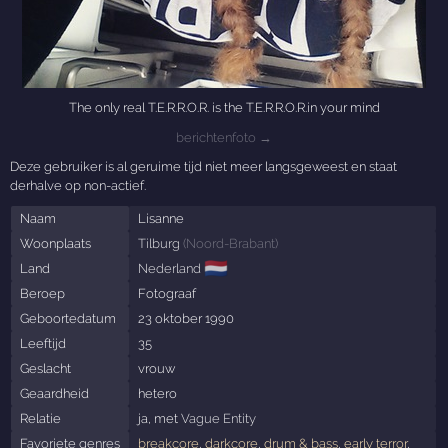
The only real T.E.R.R.O.R. is the T.E.R.R.O.R.in your mind
berichtenfoto →
Deze gebruiker is al geruime tijd niet meer langsgeweest en staat
derhalve op non-actief.
Naam
Lisanne
Woonplaats
Tilburg
(
Noord-Brabant
)
🇳🇱
Land
Nederland
Beroep
Fotograaf
Geboortedatum
23 oktober 1990
Leeftijd
35
Geslacht
vrouw
Geaardheid
hetero
Relatie
ja, met
Vague Entity
Favoriete genres
breakcore
,
darkcore
,
drum & bass
,
early terror
,