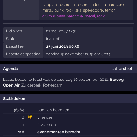
happy hardcore
,
hardcore
,
industrial hardcore
,
metal
,
punk
,
rock
,
ska
,
speedcore
,
terror
drum & bass, hardcore, metal, rock
Lid sinds
21 mei 2007 17:31
Status
inactief
Laatst hier
25 juni 2023 00:56
Laatste aanpassing
zondag 15 november 2015 om 00:14
Agenda
ical
·
archief
Laatst bezochte feest was op zaterdag 10 september 2016:
Baroeg
Open Air
,
Zuiderpark
,
Rotterdam
Statistieken
36364
·
pagina's bekeken
8
vrienden
11
·
favorieten
116
·
evenementen bezocht