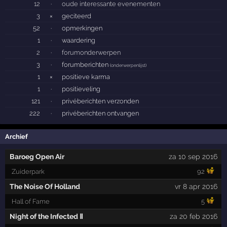
12
·
oude interessante evenementen
3
×
geciteerd
52
·
opmerkingen
1
·
waardering
2
·
forumonderwerpen
3
·
forumberichten
(
onderwerpenlijst
)
1
×
positieve karma
1
·
positieveling
121
·
privéberichten verzonden
222
·
privéberichten ontvangen
Archief
Baroeg Open Air
za 10 sep 2016
Zuiderpark
92
The Noise Of Holland
vr 8 apr 2016
Hall of Fame
5
Night of the Infected Ⅱ
za 20 feb 2016