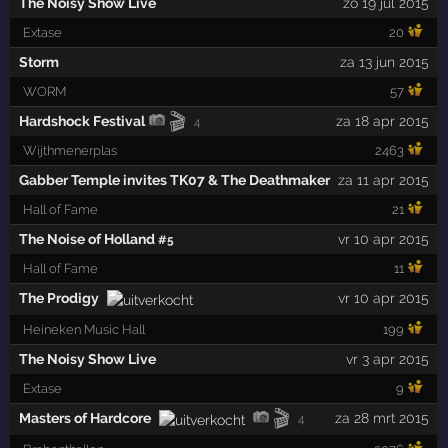
The Noisy Show Live
zo 19 jul 2015
Extase
20
Storm
za 13 jun 2015
WORM
57
🎬
Hardshock Festival
za 18 apr 2015
4
Wijthmenerplas
2463
Gabber Temple invites TK07 & The Deathmaker
za 11 apr 2015
Hall of Fame
21
The Noise of Holland
vr 10 apr 2015
#5
Hall of Fame
11
The Prodigy
vr 10 apr 2015
Heineken Music Hall
199
The Noisy Show Live
vr 3 apr 2015
Extase
9
🎬
Masters of Hardcore
za 28 mrt 2015
4