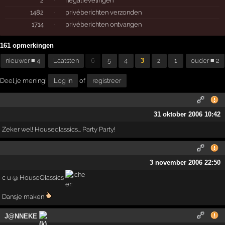
2
·
negatievelingen
1482
·
privéberichten verzonden
1714
·
privéberichten ontvangen
161 opmerkingen
nieuwer ≡ 4
Laatsten
6
5
4
3
2
1
ouder ≡ 2
Deel je mening!
Log in
of
registreer
31 oktober 2006 10:42
Zeker wel! Houseqlassics... Party Party!
3 november 2006 22:50
c u @ HouseQlassics
Dansje maken
J@NNEKE