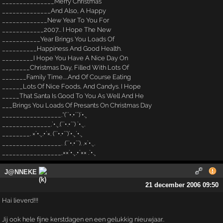
_______________Merry Christmas
______________And Also, A Happy
_____________New Year To You For
____________2007... I Hope The New
___________Year Brings You Loads Of
__________Happiness And Good Health.
_________I Hope You Have A Nice Day On
________Christmas Day, Filled With Lots Of
_______Family Time.....And Of Course Eating
______Lots Of Nice Foods, And Candys. I Hope
_____That Santa Is Good To You As Well And He
___Brings You Loads Of Presants On Christmas Day
_________________.*(¨`•.•´¨)`•.¸
______________.`•.¸.(¨`•.•´¨) `•.¸.
________. ×`•.¸.•´×. (¨`•.•´¨)`•.¸`•.¸
_________________. .(¨`•.•´¨). .×`•.¸.
_________________,××`•.¸.•´×× .`•.¸
J@NNEKE
21 december 2006 09:50
Hai lieverd!!!
Jij ook hele fijne kerstdagen en een gelukkig nieuwjaar..