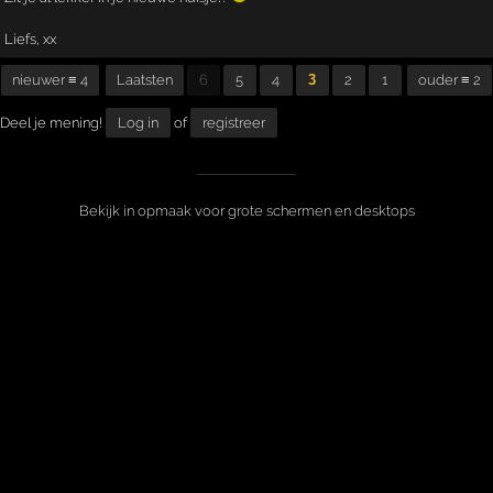
Liefs, xx
nieuwer ≡ 4
Laatsten
6
5
4
3
2
1
ouder ≡ 2
Deel je mening!
Log in
of
registreer
Bekijk in opmaak voor grote schermen en desktops