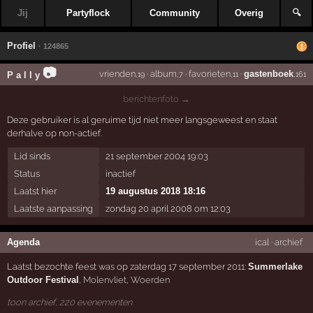
Jij
Partyflock
Community
Overig
🔍
Profiel
· 124865
📷
vrienden
·
album
·
favorieten
·
gastenboek
P a l l y
,19
,7
,11
,161
berichtenfoto →
Deze gebruiker is al geruime tijd niet meer langsgeweest en staat
derhalve op non-actief.
Lid sinds
21 september 2004 19:03
Status
inactief
Laatst hier
19 augustus 2018 18:16
Laatste aanpassing
zondag 20 april 2008 om 12:03
Agenda
ical
·
archief
Laatst bezochte feest was op zaterdag 17 september 2011:
Summerlake
Outdoor Festival
,
Molenvliet
,
Woerden
toon archief, 220 evenementen