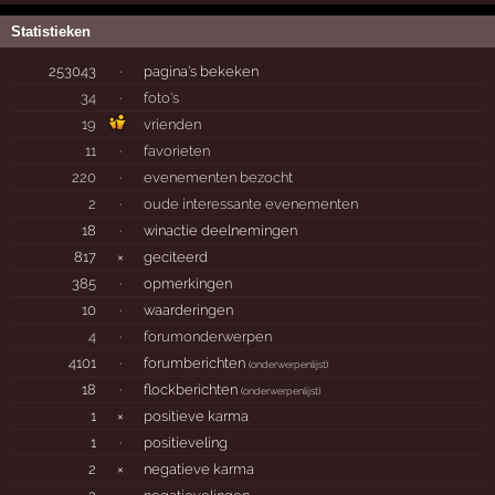
Statistieken
253043
·
pagina's bekeken
34
·
foto's
19
vrienden
11
·
favorieten
220
·
evenementen bezocht
2
·
oude interessante evenementen
18
·
winactie deelnemingen
817
×
geciteerd
385
·
opmerkingen
10
·
waarderingen
4
·
forumonderwerpen
4101
·
forumberichten
(
onderwerpenlijst
)
18
·
flockberichten
(
onderwerpenlijst
)
1
×
positieve karma
1
·
positieveling
2
×
negatieve karma