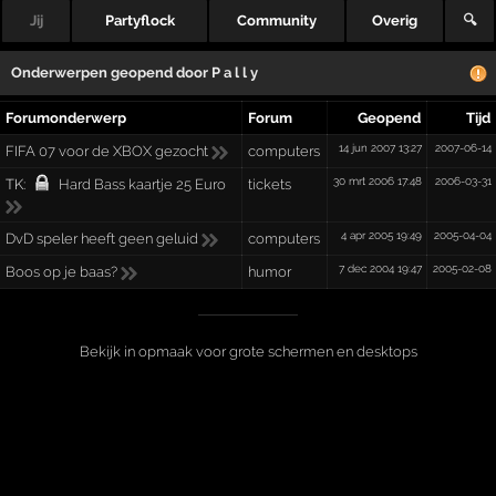
Jij
Partyflock
Community
Overig
🔍
Onderwerpen geopend door
P a l l y
Forumonderwerp
Forum
Geopend
Tijd
14 jun 2007 13:27
2007-06-14
FIFA 07 voor de XBOX gezocht
computers
30 mrt 2006 17:48
2006-03-31
TK:
Hard Bass kaartje 25 Euro
tickets
4 apr 2005 19:49
2005-04-04
DvD speler heeft geen geluid
computers
7 dec 2004 19:47
2005-02-08
Boos op je baas?
humor
Bekijk in opmaak voor grote schermen en desktops