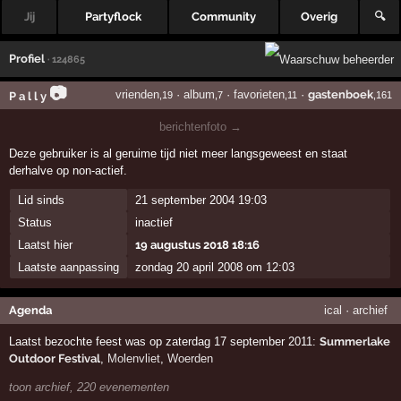
Jij
Partyflock
Community
Overig
🔍
Profiel
· 124865
📷
vrienden
·
album
·
favorieten
·
gastenboek
P a l l y
,19
,7
,11
,161
berichtenfoto →
Deze gebruiker is al geruime tijd niet meer langsgeweest en staat
derhalve op non-actief.
Lid sinds
21 september 2004 19:03
Status
inactief
Laatst hier
19 augustus 2018 18:16
Laatste aanpassing
zondag 20 april 2008 om 12:03
Agenda
ical
·
archief
Laatst bezochte feest was op zaterdag 17 september 2011:
Summerlake
Outdoor Festival
,
Molenvliet
,
Woerden
toon archief, 220 evenementen