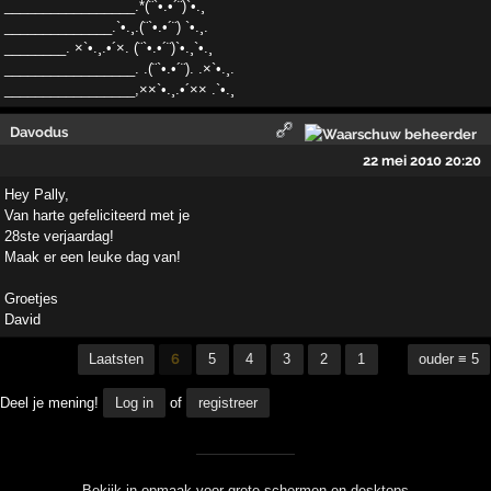
_________________.*(¨`•.•´¨)`•.¸
______________.`•.¸.(¨`•.•´¨) `•.¸.
________. ×`•.¸.•´×. (¨`•.•´¨)`•.¸`•.¸
_________________. .(¨`•.•´¨). .×`•.¸.
_________________,××`•.¸.•´×× .`•.¸
Davodus
22 mei 2010 20:20
Hey Pally,
Van harte gefeliciteerd met je
28ste verjaardag!
Maak er een leuke dag van!
Groetjes
David
Laatsten
6
5
4
3
2
1
ouder ≡ 5
Deel je mening!
Log in
of
registreer
Bekijk in opmaak voor grote schermen en desktops