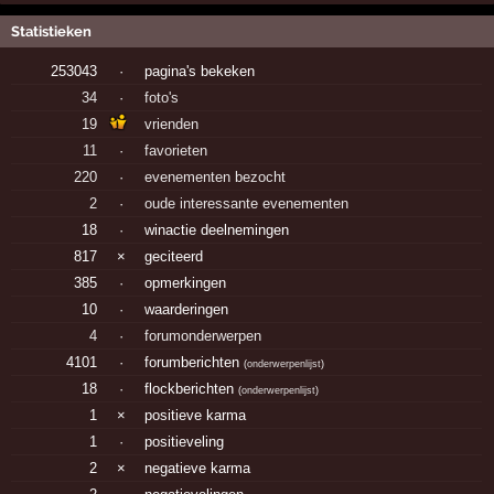
Statistieken
253043
·
pagina's bekeken
34
·
foto's
19
vrienden
11
·
favorieten
220
·
evenementen bezocht
2
·
oude interessante evenementen
18
·
winactie deelnemingen
817
×
geciteerd
385
·
opmerkingen
10
·
waarderingen
4
·
forumonderwerpen
4101
·
forumberichten
(
onderwerpenlijst
)
18
·
flockberichten
(
onderwerpenlijst
)
1
×
positieve karma
1
·
positieveling
2
×
negatieve karma