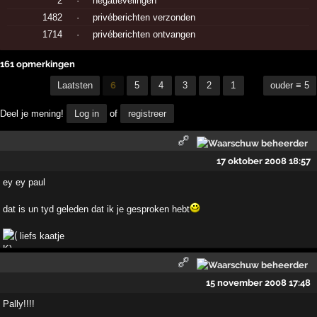
2
·
negatievelingen
1482
·
privéberichten verzonden
1714
·
privéberichten ontvangen
161 opmerkingen
Laatsten
6
5
4
3
2
1
ouder ≡ 5
Deel je mening!
Log in
of
registreer
17 oktober 2008 18:57
ey ey paul
dat is un tyd geleden dat ik je gesproken hebt
liefs kaatje
15 november 2008 17:48
Pally!!!!