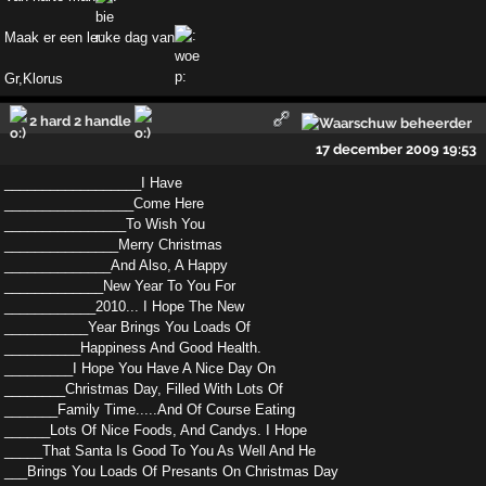
Maak er een leuke dag van
Gr,Klorus
2 hard 2 handle
17 december 2009 19:53
__________________I Have
_________________Come Here
________________To Wish You
_______________Merry Christmas
______________And Also, A Happy
_____________New Year To You For
____________2010... I Hope The New
___________Year Brings You Loads Of
__________Happiness And Good Health.
_________I Hope You Have A Nice Day On
________Christmas Day, Filled With Lots Of
_______Family Time.....And Of Course Eating
______Lots Of Nice Foods, And Candys. I Hope
_____That Santa Is Good To You As Well And He
___Brings You Loads Of Presants On Christmas Day