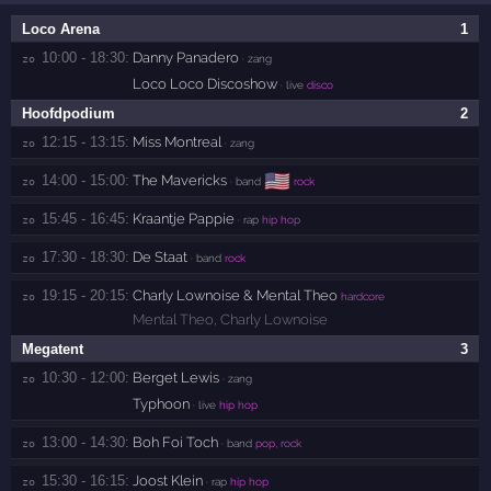
Loco Arena
1
10:00 - 18:30:
Danny Panadero
zo 
· zang
Loco Loco Discoshow
· live
disco
Hoofdpodium
2
12:15 - 13:15:
Miss Montreal
zo 
· zang
🇺🇸
14:00 - 15:00:
The Mavericks
zo 
· band
rock
15:45 - 16:45:
Kraantje Pappie
zo 
· rap
hip hop
17:30 - 18:30:
De Staat
zo 
· band
rock
19:15 - 20:15:
Charly Lownoise & Mental Theo
zo 
hardcore
Mental Theo
,
Charly Lownoise
Megatent
3
10:30 - 12:00:
Berget Lewis
zo 
· zang
Typhoon
· live
hip hop
13:00 - 14:30:
Boh Foi Toch
zo 
· band
pop, rock
15:30 - 16:15:
Joost Klein
zo 
· rap
hip hop