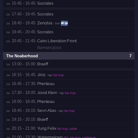
15:45 - 16:45:
Socrates
zo 
17:45 - 18:45:
Socrates
zo 
🇮🇱
18:45 - 19:45:
Zenobia
zo 
· live
19:45 - 20:45:
Socrates
zo 
20:45 - 21:45:
Caïro Liberation Front
zo 
Ramses3000
The Noaberhood
7
13:00 - 15:00:
Braeff
zo 
16:15 - 16:45:
Jiri11
zo 
· rap
hip hop
16:45 - 17:30:
Phenleau
zo 
17:30 - 18:00:
Joost Klein
zo 
· rap
hip hop
18:00 - 18:45:
Phenleau
zo 
18:45 - 19:15:
Sevn Alias
zo 
· rap
hip hop
19:15 - 20:15:
Braeff
zo 
20:15 - 21:00:
Yung Felix
zo 
hip hop, urban
21:00 - 23:30:
Watermeloen
zo 
r&b, hip hop, caribbean