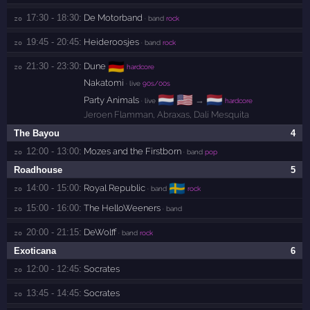
17:30 - 18:30:
De Motorband
zo 
· band
rock
19:45 - 20:45:
Heideroosjes
zo 
· band
rock
🇩🇪
21:30 - 23:30:
Dune
zo 
hardcore
Nakatomi
· live
90s/00s
🇳🇱
🇺🇸
🇳🇱
Party Animals
→
· live
hardcore
Jeroen Flamman
,
Abraxas
,
Dalí Mesquita
The Bayou
4
12:00 - 13:00:
Mozes and the Firstborn
zo 
· band
pop
Roadhouse
5
🇸🇪
14:00 - 15:00:
Royal Republic
zo 
· band
rock
15:00 - 16:00:
The HelloWeeners
zo 
· band
20:00 - 21:15:
DeWolff
zo 
· band
rock
Exoticana
6
12:00 - 12:45:
Socrates
zo 
13:45 - 14:45:
Socrates
zo 