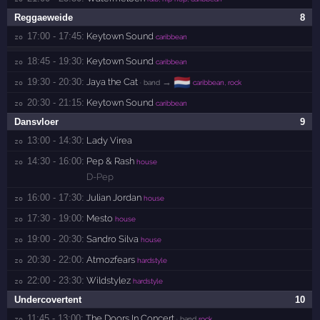
Reggaeweide
8
17:00 - 17:45:
Keytown Sound
zo 
caribbean
18:45 - 19:30:
Keytown Sound
zo 
caribbean
🇳🇱
19:30 - 20:30:
Jaya the Cat
→
zo 
· band
caribbean, rock
20:30 - 21:15:
Keytown Sound
zo 
caribbean
Dansvloer
9
13:00 - 14:30:
Lady Virea
zo 
14:30 - 16:00:
Pep & Rash
zo 
house
D-Pep
16:00 - 17:30:
Julian Jordan
zo 
house
17:30 - 19:00:
Mesto
zo 
house
19:00 - 20:30:
Sandro Silva
zo 
house
20:30 - 22:00:
Atmozfears
zo 
hardstyle
22:00 - 23:30:
Wildstylez
zo 
hardstyle
Undercovertent
10
11:45 - 13:00:
The Doors In Concert
zo 
· band
rock