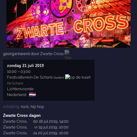
georganiseerd door
Zwarte Cross
zondag 21 juli 2019
10:00
–
03:00
Festivalterrein De Schans
(buiten)
De Schans
Lichtenvoorde
🇳🇱
Nederland
schatting:
rock
,
hip hop
Zwarte Cross dagen
Zwarte Cross
,
do 18 jul 2019, 14:00
Zwarte Cross
,
vr 19 jul 2019, 10:00
Zwarte Cross
,
za 20 jul 2019, 10:00