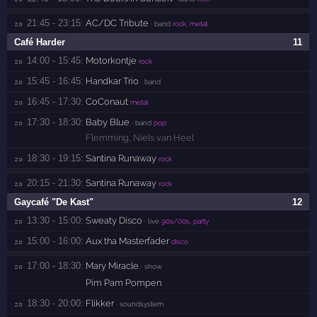
21:45 - 23:15:
AC/DC Tribute
zo 
· band
rock, metal
Café Harder
11
14:00 - 15:45:
Motorkontje
zo 
rock
15:45 - 16:45:
Handkar Trio
zo 
· band
16:45 - 17:30:
CoConaut
zo 
metal
17:30 - 18:30:
Baby Blue
zo 
· band
pop
Flemming
,
Niels van Heel
18:30 - 19:15:
Santina Runaway
zo 
rock
20:15 - 21:30:
Santina Runaway
zo 
rock
Gaycafé "De Kast"
12
13:30 - 15:00:
Sweaty Disco
zo 
· live
90s/00s, party
15:00 - 16:00:
Aux tha Masterfader
zo 
disco
17:00 - 18:30:
Mary Miracle
zo 
· show
Pim Pam Pompen
18:30 - 20:00:
Flikker
zo 
· soundsystem