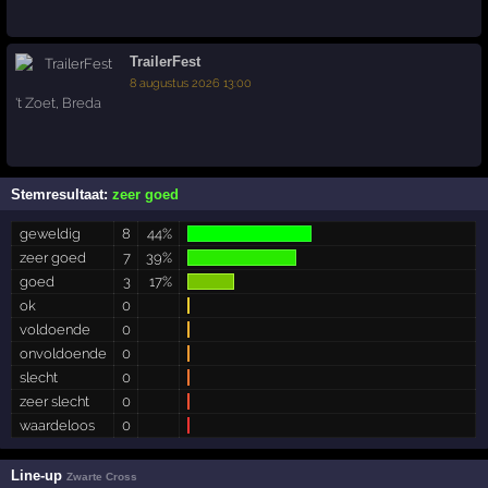
TrailerFest
8 augustus 2026 13:00
't Zoet
,
Breda
Stemresultaat:
zeer goed
geweldig
8
44%
zeer goed
7
39%
goed
3
17%
ok
0
voldoende
0
onvoldoende
0
slecht
0
zeer slecht
0
waardeloos
0
Line-up
Zwarte Cross