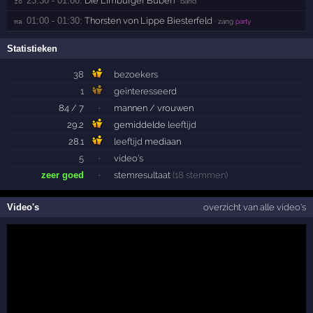
23:30 - 01:00:
Die Limburger Buben
zo 
· band
01:00 - 01:30:
Thorsten von Lippe Biesterfeld
ma 
· zang
party
Statistieken
38
bezoekers
1
geïnteresseerd
84 / 7
·
mannen / vrouwen
29.2
gemiddelde
leeftijd
28.1
leeftijd
mediaan
5
·
video's
zeer goed
·
stemresultaat
(18 stemmen)
Video's
overzicht van alle video's