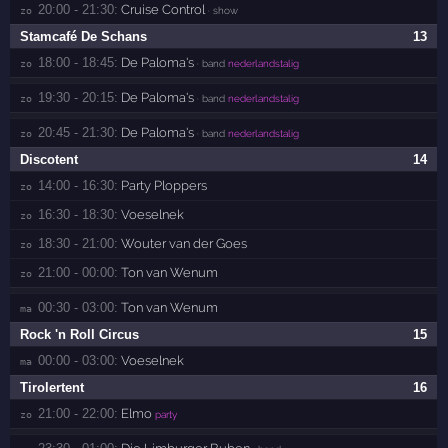
20:00 - 21:30:
Cruise Control
zo 
· show
Stamcafé De Schans
13
18:00 - 18:45:
De Paloma's
zo 
· band
nederlandstalig
19:30 - 20:15:
De Paloma's
zo 
· band
nederlandstalig
20:45 - 21:30:
De Paloma's
zo 
· band
nederlandstalig
Discotent
14
14:00 - 16:30:
Party Ploppers
zo 
16:30 - 18:30:
Voeselnek
zo 
18:30 - 21:00:
Wouter van der Goes
zo 
21:00 - 00:00:
Ton van Wenum
zo 
00:30 - 03:00:
Ton van Wenum
ma 
Rock 'n Roll Circus
15
00:00 - 03:00:
Voeselnek
ma 
Tirolertent
16
21:00 - 22:00:
Elmo
zo 
party